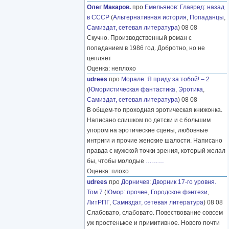
Олег Макаров.
про
Емельянов
:
Главред: назад
в СССР
(
Альтернативная история
,
Попаданцы
,
Самиздат, сетевая литература
) 08 08
Скучно. Производственный роман с
попаданием в 1986 год. Добротно, но не
цепляет
Оценка: неплохо
udrees
про
Морале
:
Я приду за тобой! – 2
(
Юмористическая фантастика
,
Эротика
,
Самиздат, сетевая литература
) 08 08
В общем-то проходная эротическая книжонка.
Написано слишком по детски и с большим
упором на эротические сцены, любовные
интриги и прочие женские шалости. Написано
правда с мужской точки зрения, который желал
бы, чтобы молодые
………
Оценка: плохо
udrees
про
Дорничев
:
Дворник 17-го уровня.
Том 7
(
Юмор: прочее
,
Городское фэнтези
,
ЛитРПГ
,
Самиздат, сетевая литература
) 08 08
Слабовато, слабовато. Повествование совсем
уж простенькое и примитивное. Нового почти