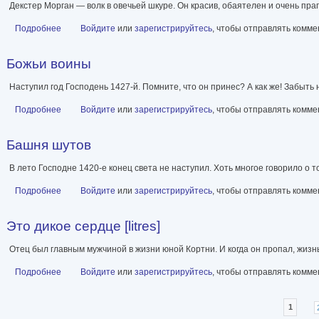
Декстер Морган — волк в овечьей шкуре. Он красив, обаятелен и очень пра
Подробнее
о Дремлющий демон Декстера [Литрес]
Войдите
или
зарегистрируйтесь
, чтобы отправлять комм
Божьи воины
Наступил год Господень 1427-й. Помните, что он принес? А как же! Забыть
Подробнее
о Божьи воины
Войдите
или
зарегистрируйтесь
, чтобы отправлять комм
Башня шутов
В лето Господне 1420-е конец света не наступил. Хоть многое говорило о
Подробнее
о Башня шутов
Войдите
или
зарегистрируйтесь
, чтобы отправлять комм
Это дикое сердце [litres]
Отец был главным мужчиной в жизни юной Кортни. И когда он пропал, жизнь
Подробнее
о Это дикое сердце [litres]
Войдите
или
зарегистрируйтесь
, чтобы отправлять комм
Страницы
1