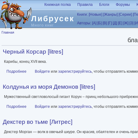
Перейти к основному содержанию
Книжная полка
Правила
Блоги
Форумы
Книги:
[Новые]
[Жанры]
[Серии]
[П
Либрусек
Авторы:
[А]
[Б]
[В]
[Г]
[Д]
[Е]
[Ж]
[З]
[И
Много книг
Вы здесь
Главная
бла
Черный Корсар [litres]
Карибы, конец XVII века.
Подробнее
о Черный Корсар [litres]
Войдите
или
зарегистрируйтесь
, чтобы отправлять комм
Колдунья из моря Демонов [litres]
Мужественный светловолосый гигант Корун – принц небольшого прибрежног
Подробнее
о Колдунья из моря Демонов [litres]
Войдите
или
зарегистрируйтесь
, чтобы отправлять комм
Декстер во тьме [Литрес]
Декстер Морган — волк в овечьей шкуре. Он красив, обаятелен и очень пра