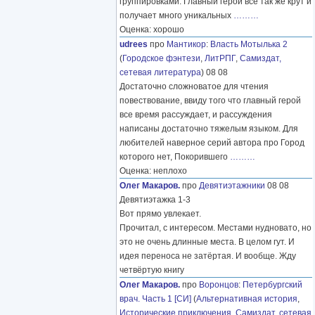
группировками. Главный герой все так же крут и
получает много уникальных
………
Оценка: хорошо
udrees
про
Мантикор
:
Власть Мотылька 2
(
Городское фэнтези
,
ЛитРПГ
,
Самиздат,
сетевая литература
) 08 08
Достаточно сложноватое для чтения
повествование, ввиду того что главный герой
все время рассуждает, и рассуждения
написаны достаточно тяжелым языком. Для
любителей наверное серий автора про Город
которого нет, Покорившего
………
Оценка: неплохо
Олег Макаров.
про
Девятиэтажники
08 08
Девятиэтажка 1-3
Вот прямо увлекает.
Прочитал, с интересом. Местами нудновато, но
это не очень длинные места. В целом гут. И
идея переноса не затёртая. И вообще. Жду
четвёртую книгу
Олег Макаров.
про
Воронцов
:
Петербургский
врач. Часть 1 [СИ]
(
Альтернативная история
,
Исторические приключения
,
Самиздат, сетевая