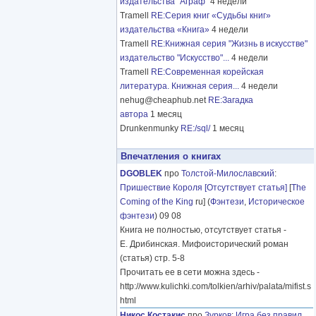
издательства "Аграф"
4 недели
Tramell
RE:Серия книг «Судьбы книг»
издательства «Книга»
4 недели
Tramell
RE:Книжная серия "Жизнь в искусстве"
издательство "Искусство"...
4 недели
Tramell
RE:Современная корейская
литература. Книжная серия...
4 недели
nehug@cheaphub.net
RE:Загадка
автора
1 месяц
Drunkenmunky
RE:/sql/
1 месяц
Впечатления о книгах
DGOBLEK
про
Толстой-Милославский
:
Пришествие Короля [Отсутствует статья]
[
The
Coming of the King
ru] (
Фэнтези
,
Историческое
фэнтези
) 09 08
Книга не полностью, отсутствует статья -
Е. Дрибинская. Мифоисторический роман
(статья) стр. 5-8
Прочитать ее в сети можна здесь -
http://www.kulichki.com/tolkien/arhiv/palata/mifist.s
html
Никос Костакис
про
Зурков
:
Игра без правил