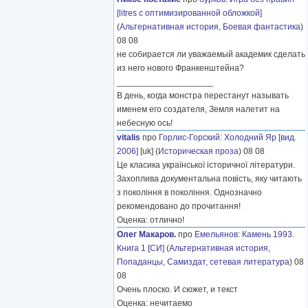
[litres с оптимизированной обложкой]
(
Альтернативная история
,
Боевая фантастика
)
08 08
не собирается ли уважаемый академик сделать
из него нового Франкенштейна?
____________________
В день, когда монстра перестанут называть
именем его создателя, Земля налетит на
небесную ось!
vitalis
про
Горлис-Горский
:
Холодний Яр [вид.
2006]
[uk] (
Историческая проза
) 08 08
Це класика української історичної літератури.
Захоплива документальна повість, яку читають
з покоління в покоління. Однозначно
рекомендовано до прочитання!
Оценка: отлично!
Олег Макаров.
про
Емельянов
:
Камень 1993.
Книга 1 [СИ]
(
Альтернативная история
,
Попаданцы
,
Самиздат, сетевая литература
) 08
08
Очень плоско. И сюжет, и текст
Оценка: нечитаемо