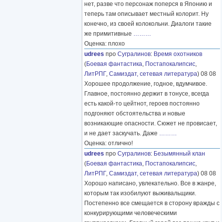
нет, разве что персонаж поперся в Японию и
теперь там описывает местный колорит. Ну
конечно, из своей колокольни. Диалоги такие
же примитивные
………
Оценка: плохо
udrees
про
Сугралинов
:
Время охотников
(
Боевая фантастика
,
Постапокалипсис
,
ЛитРПГ
,
Самиздат, сетевая литература
) 08 08
Хорошее продолжение, годное, вдумчивое.
Главное, постоянно держит в тонусе, всегда
есть какой-то цейтнот, героев постоянно
подгоняют обстоятельства и новые
возникающие опасности. Сюжет не провисает,
и не дает заскучать. Даже
………
Оценка: отлично!
udrees
про
Сугралинов
:
Безымянный клан
(
Боевая фантастика
,
Постапокалипсис
,
ЛитРПГ
,
Самиздат, сетевая литература
) 08 08
Хорошо написано, увлекательно. Все в жанре,
которым так изобилуют выживальщики.
Постепенно все смещается в сторону вражды с
конкурирующими человеческими