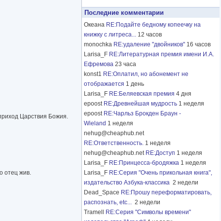
Последние комментарии
Океана
RE:Подайте бедному копеечку на
книжку с литреса...
12 часов
monochka
RE:удаление "двойников"
16 часов
Larisa_F
RE:Литературная премия имени И.А.
Ефремова
23 часа
konst1
RE:Оплатил, но абонемент не
отображается
1 день
Larisa_F
RE:Беляевская премия
4 дня
epoost
RE:Древнейшая мудрость
1 неделя
epoost
RE:Чарльз Брокден Браун -
 приход Царствия Божия.
Wieland
1 неделя
nehug@cheaphub.net
RE:Ответственность.
1 неделя
nehug@cheaphub.net
RE:Доступ
1 неделя
Larisa_F
RE:Принцесса-бродяжка
1 неделя
о отец жив.
Larisa_F
RE:Серия "Очень прикольная книга",
издательство Азбука-классика
2 недели
Dead_Space
RE:Прошу переформатировать,
распознать, etc...
2 недели
Tramell
RE:Серия "Символы времени"