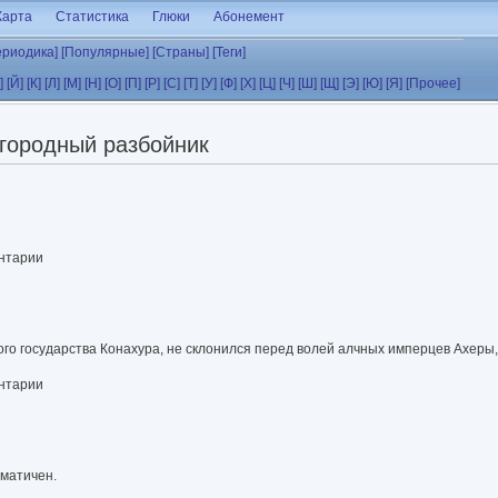
Карта
Статистика
Глюки
Абонемент
ериодика]
[Популярные]
[Страны]
[Теги]
]
[Й]
[К]
[Л]
[М]
[Н]
[О]
[П]
[Р]
[С]
[Т]
[У]
[Ф]
[Х]
[Ц]
[Ч]
[Ш]
[Щ]
[Э]
[Ю]
[Я]
[Прочее]
городный разбойник
ентарии
о государства Конахура, не склонился перед волей алчных имперцев Ахеры,
ентарии
гматичен.