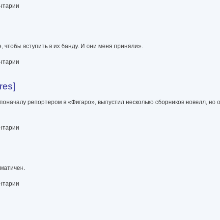
ентарии
, чтобы вступить в их банду. И они меня приняли».
ентарии
res]
оначалу репортером в «Фигаро», выпустил несколько сборников новелл, но о
ентарии
гматичен.
ентарии