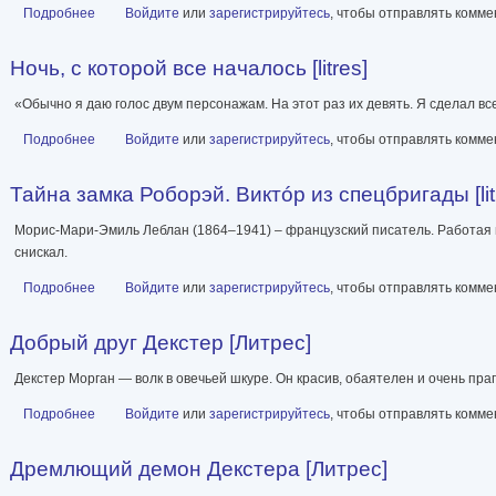
Подробнее
о Декстер во тьме [Литрес]
Войдите
или
зарегистрируйтесь
, чтобы отправлять комм
Ночь, с которой все началось [litres]
«Обычно я даю голос двум персонажам. На этот раз их девять. Я сделал все
Подробнее
о Ночь, с которой все началось [litres]
Войдите
или
зарегистрируйтесь
, чтобы отправлять комм
Тайна замка Роборэй. Виктóр из спецбригады [lit
Морис-Мари-Эмиль Леблан (1864–1941) – французский писатель. Работая п
снискал.
Подробнее
о Тайна замка Роборэй. Виктóр из спецбригады [litres]
Войдите
или
зарегистрируйтесь
, чтобы отправлять комм
Добрый друг Декстер [Литрес]
Декстер Морган — волк в овечьей шкуре. Он красив, обаятелен и очень пра
Подробнее
о Добрый друг Декстер [Литрес]
Войдите
или
зарегистрируйтесь
, чтобы отправлять комм
Дремлющий демон Декстера [Литрес]