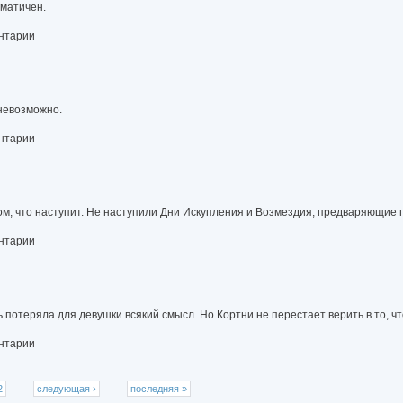
гматичен.
ентарии
 невозможно.
ентарии
 том, что наступит. Не наступили Дни Искупления и Возмездия, предваряющие
ентарии
 потеряла для девушки всякий смысл. Но Кортни не перестает верить в то, чт
ентарии
2
следующая ›
последняя »