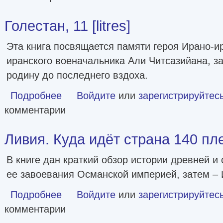
Голестан, 11 [litres]
Эта книга посвящается памяти героя Ирано-и
иранского военачальника Али Читсазийана, 
родину до последнего вздоха.
Подробнее
о Голестан, 11 [litres]
Войдите
или
зарегистрируйтес
комментарии
Ливия. Куда идёт страна 140 плем
В книге дан краткий обзор истории древней и
ее завоевания Османской империей, затем – 
Подробнее
о Ливия. Куда идёт страна 140 племён? [litres]
Войдите
или
зарегистрируйтес
комментарии