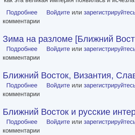
Подробнее
о Ассирия. Жизнь и смерть древней империи
Войдите
или
зарегистрируйтес
комментарии
Зима на разломе [Ближний Восто
Подробнее
о Зима на разломе [Ближний Восток, 1993-94]
Войдите
или
зарегистрируйтес
комментарии
Ближний Восток, Византия, Сла
Подробнее
о Ближний Восток, Византия, Славяне
Войдите
или
зарегистрируйтес
комментарии
Ближний Восток и русские инте
Подробнее
о Ближний Восток и русские интересы [СИ]
Войдите
или
зарегистрируйтес
комментарии