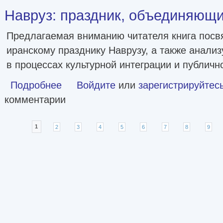
Навруз: праздник, объединяющий
Предлагаемая вниманию читателя книга пос
иранскому празднику Наврузу, а также анализ
в процессах культурной интеграции и публичн
Подробнее
о Навруз: праздник, объединяющий народы [litres]
Войдите
или
зарегистрируйтес
комментарии
Страницы
1
2
3
4
5
6
7
8
9