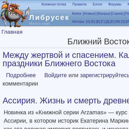
Перейти к основному содержанию
Книжная полка
Правила
Блоги
Форумы
Книги:
[Новые]
[Жанры]
[Серии]
[П
Либрусек
Авторы:
[А]
[Б]
[В]
[Г]
[Д]
[Е]
[Ж]
[З]
[И
Много книг
Вы здесь
Главная
Ближний Восто
Между жертвой и спасением. Ка
праздники Ближнего Востока
Подробнее
о Между жертвой и спасением. Календари и праздники 
Войдите
или
зарегистрируйтес
комментарии
Ассирия. Жизнь и смерть древн
Новинка из «Книжной серии Arzamas» — курс 
Ассирии, в котором историк Екатерина Маркин
как эта великая империя появилась и исчезла