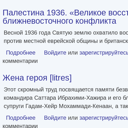
Палестина 1936. «Великое восс
ближневосточного конфликта
Весной 1936 года Святую землю охватило во
против местной еврейской общины и британск
Подробнее
о Палестина 1936. «Великое восстание» и корни ближн
Войдите
или
зарегистрируйтес
комментарии
Жена героя [litres]
Этот скромный труд посвящается памяти бе
командира Саттара Ибрахими-Хажира и его б
супруги Гадам-Хейр Мохаммади-Кенаан, а та
Подробнее
о Жена героя [litres]
Войдите
или
зарегистрируйтес
комментарии