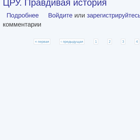
ЦРУ. Правдивая история
Подробнее
о ЦРУ. Правдивая история
Войдите
или
зарегистрируйтес
комментарии
Страницы
« первая
‹ предыдущая
1
2
3
4