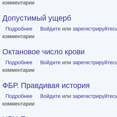
комментарии
Допустимый ущерб
Подробнее
о Допустимый ущерб
Войдите
или
зарегистрируйтес
комментарии
Октановое число крови
Подробнее
о Октановое число крови
Войдите
или
зарегистрируйтес
комментарии
ФБР. Правдивая история
Подробнее
о ФБР. Правдивая история
Войдите
или
зарегистрируйтес
комментарии