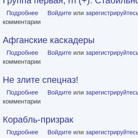
Группа первая, rh (+). Стабиль
Подробнее
о Группа первая, rh (+). Стабильное неравновесие
Войдите
или
зарегистрируйтес
комментарии
Афганские каскадеры
Подробнее
о Афганские каскадеры
Войдите
или
зарегистрируйтес
комментарии
Не злите спецназ!
Подробнее
о Не злите спецназ!
Войдите
или
зарегистрируйтес
комментарии
Корабль-призрак
Подробнее
о Корабль-призрак
Войдите
или
зарегистрируйтес