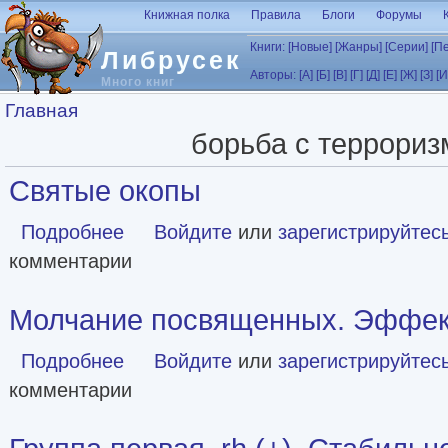
Перейти к основному содержанию
Книжная полка
Правила
Блоги
Форумы
Книги:
[Новые]
[Жанры]
[Серии]
[П
Либрусек
Авторы:
[А]
[Б]
[В]
[Г]
[Д]
[Е]
[Ж]
[З]
[И
Много книг
Вы здесь
Главная
борьба с террори
Святые окопы
Подробнее
о Святые окопы
Войдите
или
зарегистрируйтес
комментарии
Молчание посвященных. Эффек
Подробнее
о Молчание посвященных. Эффект бумеранга
Войдите
или
зарегистрируйтес
комментарии