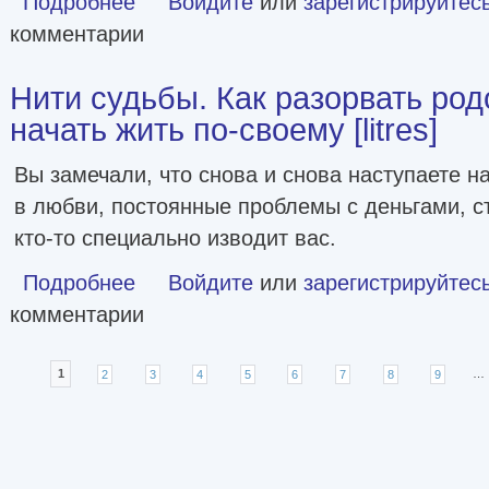
Подробнее
Войдите
или
зарегистрируйтес
комментарии
Нити судьбы. Как разорвать ро
начать жить по-своему [litres]
Вы замечали, что снова и снова наступаете н
в любви, постоянные проблемы с деньгами, ст
кто-то специально изводит вас.
Подробнее
о Нити судьбы. Как разорвать родовые сценарии и начать 
Войдите
или
зарегистрируйтес
комментарии
Страницы
1
2
3
4
5
6
7
8
9
…