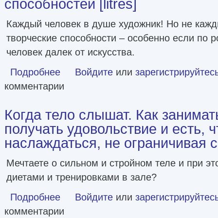
способностей [litres]
Каждый человек в душе художник! Но не каждый
творческие способности – особенно если по р
человек далек от искусства.
Подробнее
о Пробуди в себе художника. Методика интуитивной живо
Войдите
или
зарегистрируйтес
комментарии
Когда тело слышат. Как занимат
получать удовольствие и есть, 
наслаждаться, не ограничивая себ
Мечтаете о сильном и стройном теле и при эт
диетами и тренировками в зале?
Подробнее
о Когда тело слышат. Как заниматься, чтобы получать уд
Войдите
или
зарегистрируйтес
комментарии