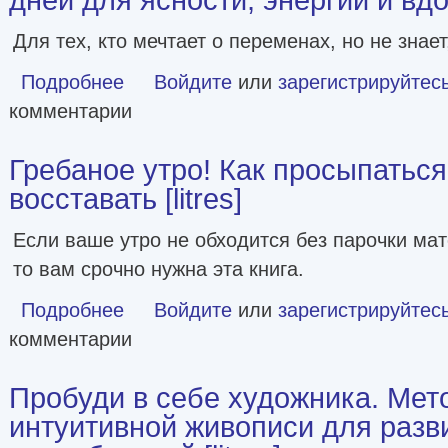
Для тех, кто мечтает о переменах, но не знает,
Подробнее
о Магия утренних привычек. Программа на 100 дней для я
Войдите
или
зарегистрируйтес
комментарии
Гребаное утро! Как просыпаться
восставать [litres]
Если ваше утро не обходится без парочки мат
то вам срочно нужна эта книга.
Подробнее
о Гребаное утро! Как просыпаться утром, а не восставать 
Войдите
или
зарегистрируйтес
комментарии
Пробуди в себе художника. Мет
интуитивной живописи для разв