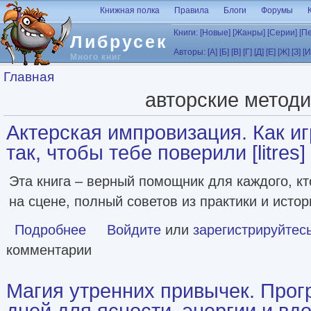
Перейти к основному содержанию
Книжная полка
Правила
Блоги
Форумы
Книги:
[Новые]
[Жанры]
[Серии]
[П
Либрусек
Авторы:
[А]
[Б]
[В]
[Г]
[Д]
[Е]
[Ж]
[З]
[И
Много книг
Вы здесь
Главная
авторские методи
Актерская импровизация. Как иг
так, чтобы тебе поверили [litres]
Эта книга – верный помощник для каждого, кт
на сцене, полный советов из практики и истор
Подробнее
о Актерская импровизация. Как играть на сцене так, чтоб
Войдите
или
зарегистрируйтес
комментарии
Магия утренних привычек. Прог
дней для ясности, энергии и вдох