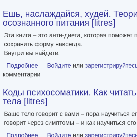
Ешь, наслаждайся, худей. Теори
осознанного питания [litres]
Эта книга – это анти-диета, которая поможет 
сохранить форму навсегда.
Внутри вы найдете:
Подробнее
о Ешь, наслаждайся, худей. Теория и практика осознанног
Войдите
или
зарегистрируйтес
комментарии
Коды психосоматики. Как читать
тела [litres]
Ваше тело говорит с вами – пора научиться е
говорит через симптомы – и как научиться ег
Подробнее
о Коды психосоматики. Как читать сигналы своего тела [li
Войдите
или
зарегистрируйтес