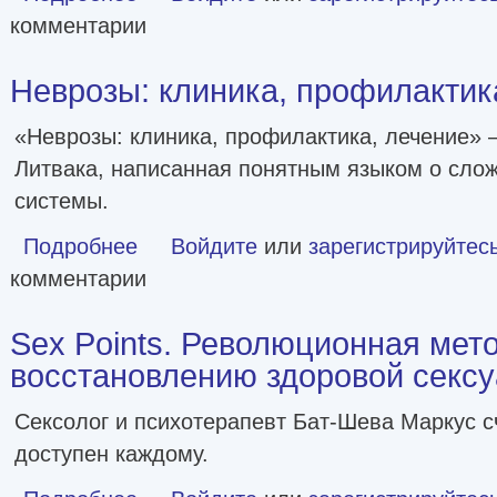
комментарии
Неврозы: клиника, профилактика,
«Неврозы: клиника, профилактика, лечение» 
Литвака, написанная понятным языком о сло
системы.
Подробнее
о Неврозы: клиника, профилактика, лечение [litres]
Войдите
или
зарегистрируйтес
комментарии
Sex Points. Революционная мет
восстановлению здоровой секс
Сексолог и психотерапевт Бат-Шева Маркус сч
доступен каждому.
о Sex Points. Революционная методика по восстановле