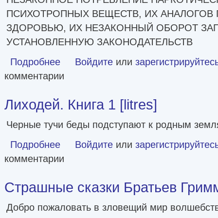
ПСИХОТРОПНЫХ ВЕЩЕСТВ, ИХ АНАЛОГОВ 
ЗДОРОВЬЮ, ИХ НЕЗАКОННЫЙ ОБОРОТ ЗАП
УСТАНОВЛЕННУЮ ЗАКОНОДАТЕЛЬСТВ
Подробнее
о Самая страшная книга. Новые черные сказки [сборник l
Войдите
или
зарегистрируйтес
комментарии
Лиходей. Книга 1 [litres]
Черные тучи беды подступают к родным земл
Подробнее
о Лиходей. Книга 1 [litres]
Войдите
или
зарегистрируйтес
комментарии
Страшные сказки Братьев Гримм [
Добро пожаловать в зловещий мир волшебств