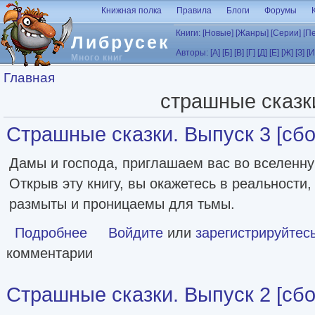
Перейти к основному содержанию
Книжная полка
Правила
Блоги
Форумы
Книги:
[Новые]
[Жанры]
[Серии]
[П
Либрусек
Авторы:
[А]
[Б]
[В]
[Г]
[Д]
[Е]
[Ж]
[З]
[И
Много книг
Вы здесь
Главная
страшные сказк
Страшные сказки. Выпуск 3 [сбор
Дамы и господа, приглашаем вас во вселенну
Открыв эту книгу, вы окажетесь в реальности,
размыты и проницаемы для тьмы.
Подробнее
о Страшные сказки. Выпуск 3 [сборник litres]
Войдите
или
зарегистрируйтес
комментарии
Страшные сказки. Выпуск 2 [сбор