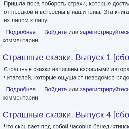
Пришла пора побороть страхи, которые доста
от предков и встроены в наши гены. Эта книг
их лицом к лицу.
Подробнее
о Страшные сказки. Выпуск 2 [сборник litres]
Войдите
или
зарегистрируйтес
комментарии
Страшные сказки. Выпуск 1 [сбор
Страшные сказки написаны взрослыми автор
читателей, которые ощущают неведомое рядо
Подробнее
о Страшные сказки. Выпуск 1 [сборник litres]
Войдите
или
зарегистрируйтес
комментарии
Страшные сказки. Выпуск 4 [сбор
Что скрывает под собой часовня бенедиктинск