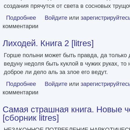
создания прячутся от света в сосновых трущо
Подробнее
о Страшные сказки. Выпуск 4 [сборник litres]
Войдите
или
зарегистрируйтес
комментарии
Лиходей. Книга 2 [litres]
Горше полыни может быть правда, да только 
ведуну недоля быть куклой в чужих руках, то 
доброе ли дело аль за злое его ведут.
Подробнее
о Лиходей. Книга 2 [litres]
Войдите
или
зарегистрируйтес
комментарии
Самая страшная книга. Новые ч
[сборник litres]
НЕЗАКОННОЕ ПОТРЕБЛЕНИЕ НАРКОТИЧЕСК