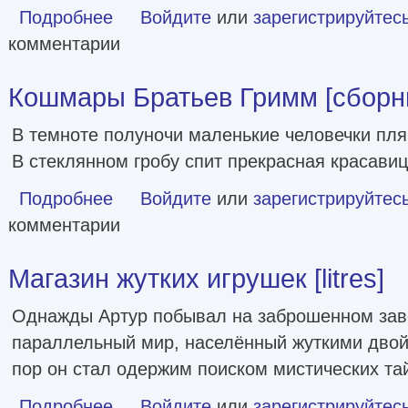
Подробнее
о Страшные сказки Братьев Гримм [сборник litres]
Войдите
или
зарегистрируйтес
комментарии
Кошмары Братьев Гримм [сборник
В темноте полуночи маленькие человечки пля
В стеклянном гробу спит прекрасная красавиц
Подробнее
о Кошмары Братьев Гримм [сборник litres]
Войдите
или
зарегистрируйтес
комментарии
Магазин жутких игрушек [litres]
Однажды Артур побывал на заброшенном зав
параллельный мир, населённый жуткими двой
пор он стал одержим поиском мистических та
Подробнее
о Магазин жутких игрушек [litres]
Войдите
или
зарегистрируйтес