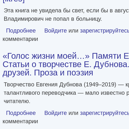
Эта книга не увидела бы свет, если бы в авгу
Владимирович не попал в больницу.
Подробнее
о Эрик Булатов рассказывает. Мемуары художника [litres
Войдите
или
зарегистрируйтес
комментарии
«Голос жизни моей…» Памяти Е
Статьи о творчестве Е. Дубнов
друзей. Проза и поэзия
Творчество Евгения Дубнова (1949–2019) — кр
талантливого переводчика — мало известно 
читателю.
Подробнее
о «Голос жизни моей…» Памяти Евгения Дубнова. Статьи
Войдите
или
зарегистрируйтес
комментарии