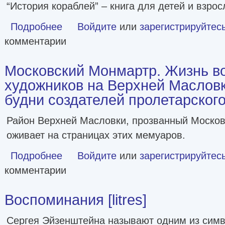
“История кораблей” – книга для детей и взрос
Подробнее
о История кораблей [litres]
Войдите
или
зарегистрируйтес
комментарии
Московский Монмартр. Жизнь во
художников на Верхней Масловк
будни создателей пролетарского и
Район Верхней Масловки, прозванный Моско
оживает на страницах этих мемуаров.
Подробнее
о Московский Монмартр. Жизнь вокруг городка художнико
Войдите
или
зарегистрируйтес
комментарии
Воспоминания [litres]
Сергея Эйзенштейна называют одним из симво