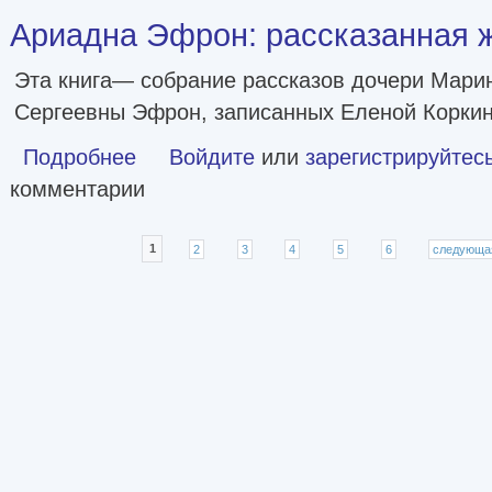
Ариадна Эфрон: рассказанная 
Эта книга— собрание рассказов дочери Мар
Сергеевны Эфрон, записанных Еленой Коркино
Подробнее
о Ариадна Эфрон: рассказанная жизнь
Войдите
или
зарегистрируйтес
комментарии
Страницы
1
2
3
4
5
6
следующа