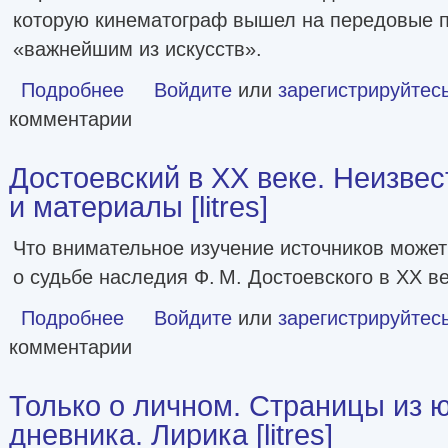
которую кинематограф вышел на передовые п
«важнейшим из искусств».
Подробнее
о Воспоминания [litres]
Войдите
или
зарегистрируйтес
комментарии
Достоевский в ХХ веке. Неизве
и материалы [litres]
Что внимательное изучение источников может
о судьбе наследия Ф. М. Достоевского в XX в
Подробнее
о Достоевский в ХХ веке. Неизвестные документы и матер
Войдите
или
зарегистрируйтес
комментарии
Только о личном. Страницы из 
дневника. Лирика [litres]