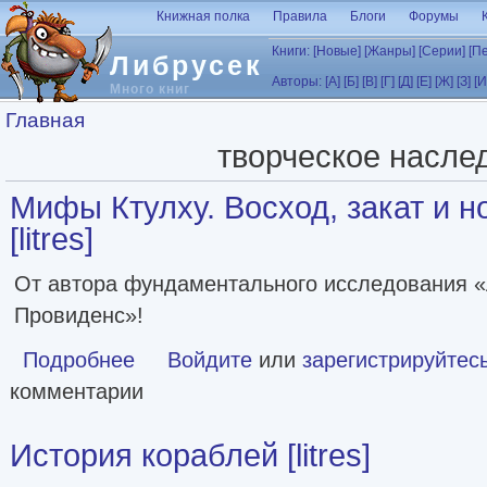
Перейти к основному содержанию
Книжная полка
Правила
Блоги
Форумы
Книги:
[Новые]
[Жанры]
[Серии]
[П
Либрусек
Авторы:
[А]
[Б]
[В]
[Г]
[Д]
[Е]
[Ж]
[З]
[И
Много книг
Вы здесь
Главная
творческое насле
Мифы Ктулху. Восход, закат и н
[litres]
От автора фундаментального исследования «
Провиденс»!
Подробнее
о Мифы Ктулху. Восход, закат и новый рассвет [litres]
Войдите
или
зарегистрируйтес
комментарии
История кораблей [litres]