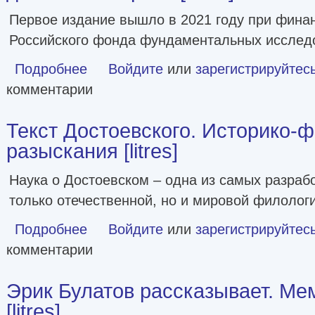
Первое издание вышло в 2021 году при фина
Российского фонда фундаментальных исслед
Подробнее
о Только о личном. Страницы из юношеского дневника. Лир
Войдите
или
зарегистрируйтес
комментарии
Текст Достоевского. Историко-
разыскания [litres]
Наука о Достоевском – одна из самых разраб
только отечественной, но и мировой филологи
Подробнее
о Текст Достоевского. Историко-филологические разыскан
Войдите
или
зарегистрируйтес
комментарии
Эрик Булатов рассказывает. М
[litres]