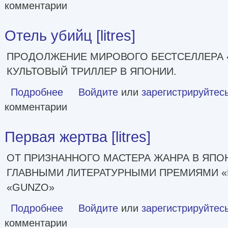
комментарии
Отель убийц [litres]
ПРОДОЛЖЕНИЕ МИРОВОГО БЕСТСЕЛЛЕРА 
КУЛЬТОВЫЙ ТРИЛЛЕР В ЯПОНИИ.
Подробнее
о Отель убийц [litres]
Войдите
или
зарегистрируйтес
комментарии
Первая жертва [litres]
ОТ ПРИЗНАННОГО МАСТЕРА ЖАНРА В ЯПО
ГЛАВНЫМИ ЛИТЕРАТУРНЫМИ ПРЕМИЯМИ «N
«GUNZO»
Подробнее
о Первая жертва [litres]
Войдите
или
зарегистрируйтес
комментарии