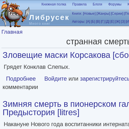
Перейти к основному содержанию
Книжная полка
Правила
Блоги
Форумы
Книги:
[Новые]
[Жанры]
[Серии]
[П
Либрусек
Авторы:
[А]
[Б]
[В]
[Г]
[Д]
[Е]
[Ж]
[З]
[И
Много книг
Вы здесь
Главная
странная смерт
Зловещие маски Корсакова [сборн
Грядет Конклав Слепых.
Подробнее
о Зловещие маски Корсакова [сборник litres]
Войдите
или
зарегистрируйтес
комментарии
Зимняя смерть в пионерском гал
Предыстория [litres]
Накануне Нового года воспитанники интернат