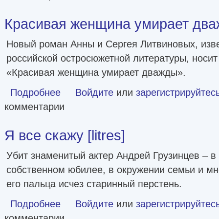
Красивая женщина умирает дважд
Новый роман Анны и Сергея Литвиновых, изв
российской остросюжетной литературы, носи
«Красивая женщина умирает дважды».
Подробнее
о Красивая женщина умирает дважды [litres]
Войдите
или
зарегистрируйтес
комментарии
Я все скажу [litres]
Убит знаменитый актер Андрей Грузинцев – в 
собственном юбилее, в окружении семьи и мн
его пальца исчез старинный перстень.
Подробнее
о Я все скажу [litres]
Войдите
или
зарегистрируйтес
комментарии