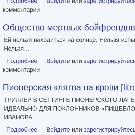
Подробнее
Войдите
или
зарегистрируйтес
комментарии
Общество мертвых бойфрендов [l
Ей нельзя находиться на солнце. Нельзя исп
Нельзя…
Подробнее
о Общество мертвых бойфрендов [litres]
Войдите
или
зарегистрируйтес
комментарии
Пионерская клятва на крови [litr
ТРИЛЛЕР В СЕТТИНГЕ ПИОНЕРСКОГО ЛАГЕ
ИДЕАЛЬНО ДЛЯ ПОКЛОННИКОВ «ПИЩЕБЛО
ИВАНОВА.
Подробнее
о Пионерская клятва на крови [litres]
Войдите
или
зарегистрируйтес