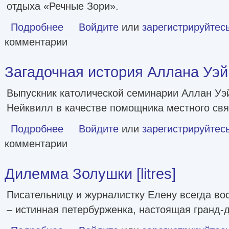
отдыха «Речные Зори».
Подробнее
о Зимняя смерть в пионерском галстуке. Предыстория [lit
Войдите
или
зарегистрируйтес
комментарии
Загадочная история Аллана Уэйна
Выпускник католической семинарии Аллан Уэй
Нейквилл в качестве помощника местного св
Подробнее
о Загадочная история Аллана Уэйна [litres]
Войдите
или
зарегистрируйтес
комментарии
Дилемма Золушки [litres]
Писательницу и журналистку Елену всегда во
– истинная петербурженка, настоящая гранд-
о Дилемма Золушки [litres]