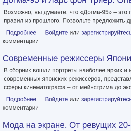
Возможно, вы думаете, что «Догма-95» – это 
правил из прошлого. Позвольте предложить др
Подробнее
о Догма-95 и Ларс фон Триер. Опыт аскезы [litres]
Войдите
или
зарегистрируйтес
комментарии
Современные режиссеры Японии [
В сборник вошли портреты наиболее ярких и 
современных японских режиссёров, предста
сферы кинематографа – от мейнстрима до эк
Подробнее
о Современные режиссеры Японии [litres]
Войдите
или
зарегистрируйтес
комментарии
Мода на экране. От ревущих 20-х