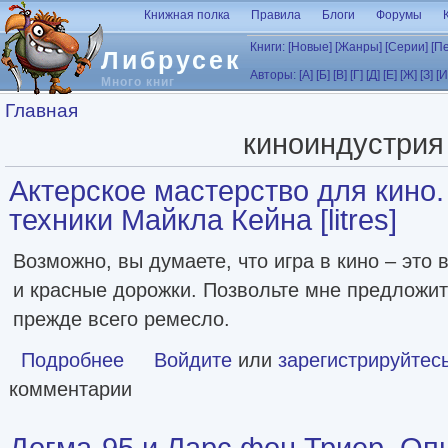
Перейти к основному содержанию
Книжная полка
Правила
Блоги
Форумы
Книги:
[Новые]
[Жанры]
[Серии]
[П
Либрусек
Авторы:
[А]
[Б]
[В]
[Г]
[Д]
[Е]
[Ж]
[З]
[И
Много книг
Вы здесь
Главная
киноиндустрия
Актерское мастерство для кино
техники Майкла Кейна [litres]
Возможно, вы думаете, что игра в кино – это
и красные дорожки. Позвольте мне предложить
прежде всего ремесло.
Подробнее
о Актерское мастерство для кино. Методы и техники Майк
Войдите
или
зарегистрируйтес
комментарии
Догма-95 и Ларс фон Триер. Опыт