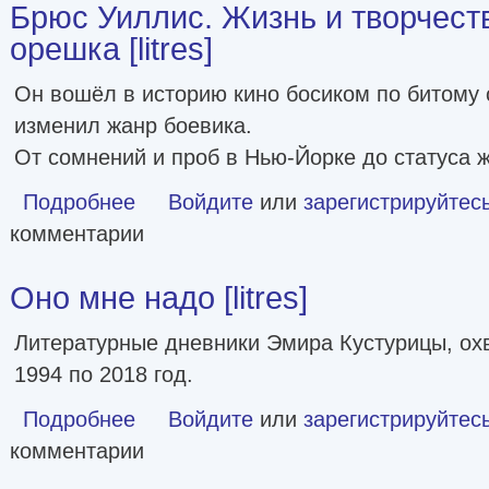
Брюс Уиллис. Жизнь и творчест
орешка [litres]
Он вошёл в историю кино босиком по битому 
изменил жанр боевика.
От сомнений и проб в Нью-Йорке до статуса 
Подробнее
о Брюс Уиллис. Жизнь и творчество Крепкого орешка [litr
Войдите
или
зарегистрируйтес
комментарии
Оно мне надо [litres]
Литературные дневники Эмира Кустурицы, о
1994 по 2018 год.
Подробнее
о Оно мне надо [litres]
Войдите
или
зарегистрируйтес
комментарии