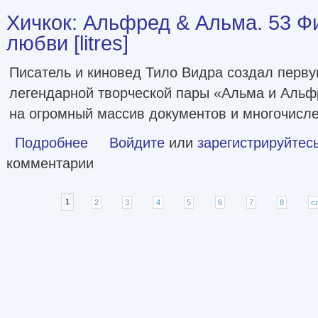
Хичкок: Альфред & Альма. 53 Ф
любви [litres]
Писатель и киновед Тило Видра создал перв
легендарной творческой пары «Альма и Альф
на огромный массив документов и многочисл
Подробнее
о Хичкок: Альфред & Альма. 53 Фильма и 53 года любви [li
Войдите
или
зарегистрируйтес
комментарии
Страницы
1
2
3
4
5
6
7
8
с