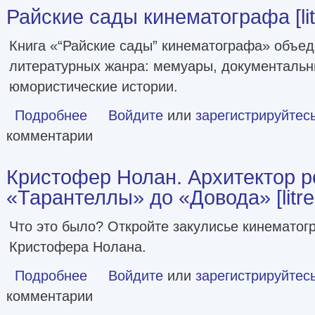
Райские сады кинематографа [lit
Книга «“Райские сады” кинематографа» объед
литературных жанра: мемуары, документальн
юмористические истории.
Подробнее
о Райские сады кинематографа [litres]
Войдите
или
зарегистрируйтес
комментарии
Кристофер Нолан. Архитектор р
«Тарантеллы» до «Довода» [litre
Что это было? Откройте закулисье кинемато
Кристофера Нолана.
Подробнее
о Кристофер Нолан. Архитектор реальности. От «Таранте
Войдите
или
зарегистрируйтес
комментарии