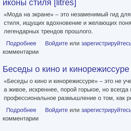
иконы стиля [litres]
«Мода на экране» – это незаменимый гид дл
стиля, ищущих вдохновение и желающих поня
легендарных трендов прошлого.
Подробнее
о Мода на экране. От ревущих 20-х до ярких 80-х: иконы ст
Войдите
или
зарегистрируйтес
комментарии
Беседы о кино и кинорежиссуре [l
«Беседы о кино и кинорежиссуре» – это не уче
а живое, искреннее, порой горькое, но всегда
профессиональное размышление о том, как р
Подробнее
о Беседы о кино и кинорежиссуре [litres]
Войдите
или
зарегистрируйтес
комментарии