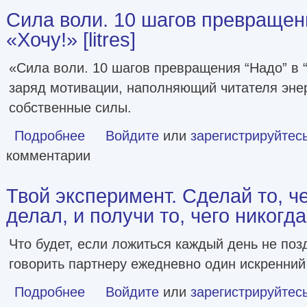
Сила воли. 10 шагов превращен
«Хочу!» [litres]
«Сила воли. 10 шагов превращения “Надо” в 
заряд мотивации, наполняющий читателя энер
собственные силы.
Подробнее
о Сила воли. 10 шагов превращения «Надо» в «Хочу!» [lit
Войдите
или
зарегистрируйтес
комментарии
Твой эксперимент. Сделай то, че
делал, и получи то, чего никогда 
Что будет, если ложиться каждый день не поз
говорить партнеру ежедневно один искренни
Подробнее
о Твой эксперимент. Сделай то, чего никогда не делал, и п
Войдите
или
зарегистрируйтес