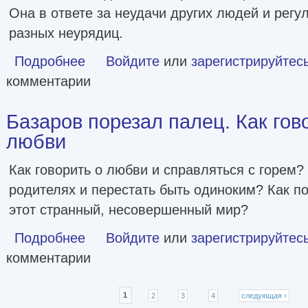
Она в ответе за неудачи других людей и регу
разных неурядиц.
Подробнее
о Умные женщины знают, когда сказать «нет»
Войдите
или
зарегистрируйтес
комментарии
Базаров порезал палец. Как гов
любви
Как говорить о любви и справляться с горем? 
родителях и перестать быть одиноким? Как п
этот странный, несовершенный мир?
Подробнее
о Базаров порезал палец. Как говорить и молчать о люб
Войдите
или
зарегистрируйтес
комментарии
Страницы
1
2
3
4
следующая ›