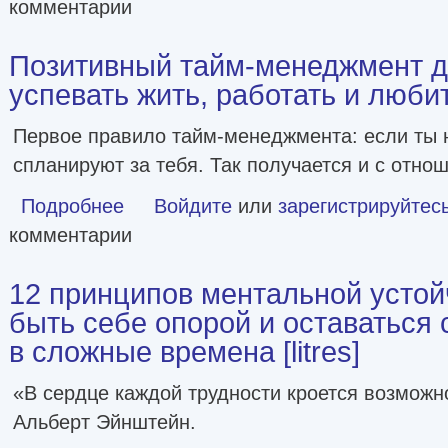
комментарии
Позитивный тайм-менеджмент дл
успевать жить, работать и любить 
Первое правило тайм-менеджмента: если ты 
спланируют за тебя. Так получается и с отно
Подробнее
о Позитивный тайм-менеджмент для супругов. Как успеват
Войдите
или
зарегистрируйтес
комментарии
12 принципов ментальной устой
быть себе опорой и оставаться
в сложные времена [litres]
«В сердце каждой трудности кроется возможн
Альберт Эйнштейн.