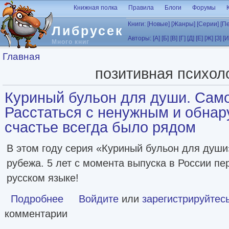
Перейти к основному содержанию
Книжная полка
Правила
Блоги
Форумы
Книги:
[Новые]
[Жанры]
[Серии]
[П
Либрусек
Авторы:
[А]
[Б]
[В]
[Г]
[Д]
[Е]
[Ж]
[З]
[И
Много книг
Вы здесь
Главная
позитивная психол
Куриный бульон для души. Само
Расстаться с ненужным и обнар
счастье всегда было рядом
В этом году серия «Куриный бульон для души
рубежа. 5 лет с момента выпуска в России пе
русском языке!
Подробнее
о Куриный бульон для души. Самое важное. Расстаться 
Войдите
или
зарегистрируйтес
комментарии