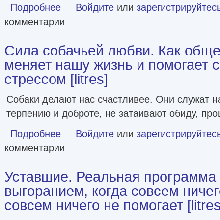
Подробнее
о 12 принципов ментальной устойчивости. Как быть себе
Войдите
или
зарегистрируйтес
комментарии
Сила собачьей любви. Как обще
меняет нашу жизнь и помогает 
стрессом [litres]
Собаки делают нас счастливее. Они служат н
терпению и доброте, не затаивают обиду, про
Подробнее
о Сила собачьей любви. Как общение с собакой меняет на
Войдите
или
зарегистрируйтес
комментарии
Уставшие. Реальная программа
выгоранием, когда совсем ничег
совсем ничего не помогает [litres