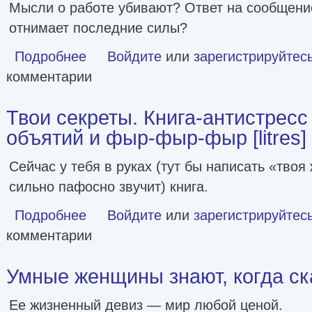
Мысли о работе убивают? Ответ на сообщени
отнимает последние силы?
Подробнее
о Уставшие. Реальная программа победы над выгоранием, 
Войдите
или
зарегистрируйтес
комментарии
Твои секреты. Книга-антистресс
объятий и фыр-фыр-фыр [litres]
Сейчас у тебя в руках (тут бы написать «твоя 
сильно пафосно звучит) книга.
Подробнее
о Твои секреты. Книга-антистресс для счастья, объятий 
Войдите
или
зарегистрируйтес
комментарии
Умные женщины знают, когда ск
Ее жизненный девиз — мир любой ценой.