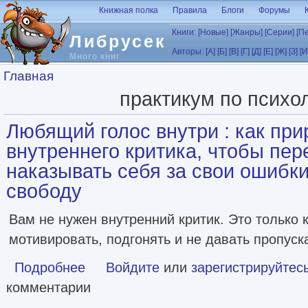
Перейти к основному содержанию
Книжная полка
Правила
Блоги
Форумы
Книги:
[Новые]
[Жанры]
[Серии]
[П
Либрусек
Авторы:
[А]
[Б]
[В]
[Г]
[Д]
[Е]
[Ж]
[З]
[И
Много книг
Вы здесь
Главная
практикум по психо
Любящий голос внутри : как при
внутреннего критика, чтобы пер
наказывать себя за свои ошибки
свободу
Вам не нужен внутренний критик. Это только 
мотивировать, подгонять и не давать пропуска
Подробнее
о Любящий голос внутри : как приручить внутреннего кр
Войдите
или
зарегистрируйтес
комментарии