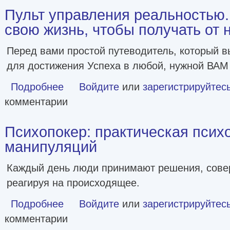
Пульт управления реальностью.
свою жизнь, чтобы получать от 
Перед вами простой путеводитель, который в
для достижения Успеха в любой, нужной ВАМ
Подробнее
о Пульт управления реальностью. Как исправить свою ж
Войдите
или
зарегистрируйтес
комментарии
Психопокер: практическая псих
манипуляций
Каждый день люди принимают решения, сове
реагируя на происходящее.
Подробнее
о Психопокер: практическая психология манипуляций
Войдите
или
зарегистрируйтес
комментарии