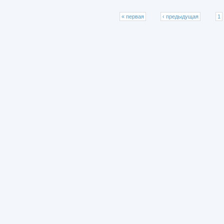
Страницы
« первая
‹ предыдущая
1