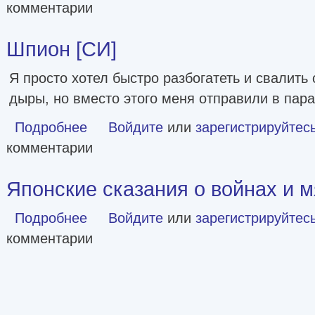
комментарии
Шпион [СИ]
Я просто хотел быстро разбогатеть и свалить 
дыры, но вместо этого меня отправили в пар
Подробнее
о Шпион [СИ]
Войдите
или
зарегистрируйтес
комментарии
Японские сказания о войнах и 
Подробнее
о Японские сказания о войнах и мятежах
Войдите
или
зарегистрируйтес
комментарии