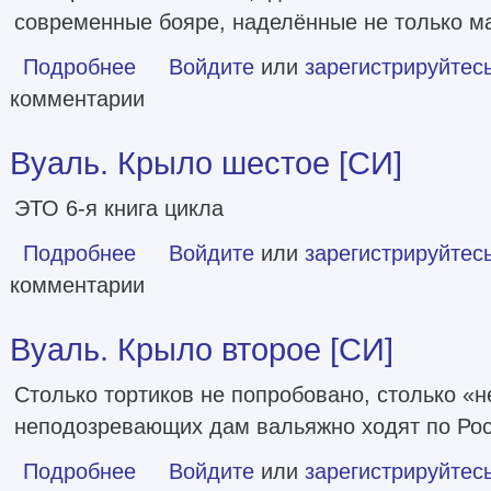
современные бояре, наделённые не только ма
Подробнее
о Крапленые карты [СИ]
Войдите
или
зарегистрируйтес
комментарии
Вуаль. Крыло шестое [СИ]
ЭТО 6-я книга цикла
Подробнее
о Вуаль. Крыло шестое [СИ]
Войдите
или
зарегистрируйтес
комментарии
Вуаль. Крыло второе [СИ]
Столько тортиков не попробовано, столько «н
неподозревающих дам вальяжно ходят по Ро
Подробнее
о Вуаль. Крыло второе [СИ]
Войдите
или
зарегистрируйтес