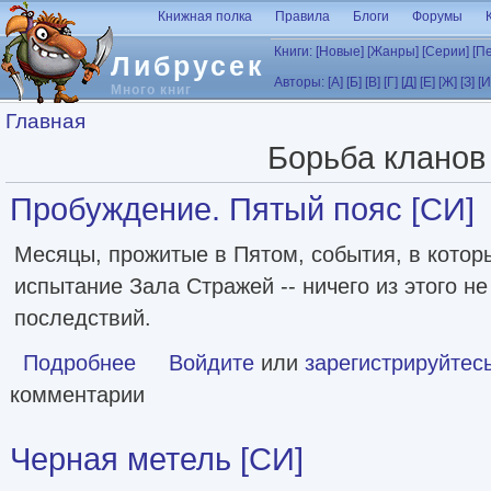
Перейти к основному содержанию
Книжная полка
Правила
Блоги
Форумы
Книги:
[Новые]
[Жанры]
[Серии]
[П
Либрусек
Авторы:
[А]
[Б]
[В]
[Г]
[Д]
[Е]
[Ж]
[З]
[И
Много книг
Вы здесь
Главная
Борьба кланов
Пробуждение. Пятый пояс [СИ]
Месяцы, прожитые в Пятом, события, в которы
испытание Зала Стражей -- ничего из этого н
последствий.
Подробнее
о Пробуждение. Пятый пояс [СИ]
Войдите
или
зарегистрируйтес
комментарии
Черная метель [СИ]