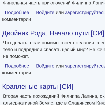
Финальная часть приключений Филиппа Лапин
Подробнее
о Черная метель [СИ]
Войдите
или
зарегистрируйтес
комментарии
Двойник Рода. Начало пути [СИ]
Что делать, если помимо твоего желания сле
тело и подрядили спасать целый мир? Не коч
не поможет.
Подробнее
о Двойник Рода. Начало пути [СИ]
Войдите
или
зарегистрируйтес
комментарии
Крапленые карты [СИ]
Вторая часть похождений Филиппа Лапина, ок
альтернативной Земле, где в Славянском Кня