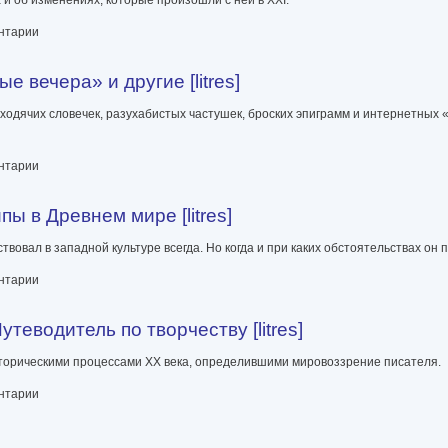
ентарии
 вечера» и другие [litres]
 ходячих словечек, разухабистых частушек, броских эпиграмм и интернетных
угие [litres]
ентарии
ы в Древнем мире [litres]
вовал в западной культуре всегда. Но когда и при каких обстоятельствах он 
ире [litres]
ентарии
еводитель по творчеству [litres]
историческими процессами XX века, определившими мировоззрение писателя.
 творчеству [litres]
ентарии