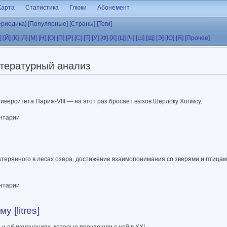
Карта
Статистика
Глюки
Абонемент
ериодика]
[Популярные]
[Страны]
[Теги]
]
[Й]
[К]
[Л]
[М]
[Н]
[О]
[П]
[Р]
[С]
[Т]
[У]
[Ф]
[Х]
[Ц]
[Ч]
[Ш]
[Щ]
[Э]
[Ю]
[Я]
[Прочее]
тературный анализ
верситета Париж-VIII — на этот раз бросает вызов Шерлоку Холмсу.
ентарии
атерянного в лесах озера, достижение взаимопонимания со зверями и птицам
ентарии
 [litres]
 и об изменениях, которые произошли с ней в XXI.