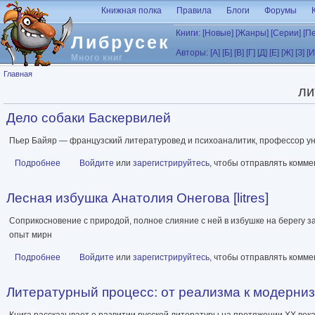
Перейти к основному содержанию
Книжная полка
Правила
Блоги
Форумы
Книги:
[Новые]
[Жанры]
[Серии]
[П
Либрусек
Авторы:
[А]
[Б]
[В]
[Г]
[Д]
[Е]
[Ж]
[З]
[И
Много книг
Вы здесь
Главная
ли
Дело собаки Баскервилей
Пьер Байяр — французский литературовед и психоаналитик, профессор уни
Подробнее
о Дело собаки Баскервилей
Войдите
или
зарегистрируйтесь
, чтобы отправлять комм
Лесная избушка Анатолия Онегова [litres]
Соприкосновение с природой, полное слияние с ней в избушке на берегу з
опыт мирн
Подробнее
о Лесная избушка Анатолия Онегова [litres]
Войдите
или
зарегистрируйтесь
, чтобы отправлять комм
Литературный процесс: от реализма к модернизму
Книга рассказывает о развитии русской литературы на протяжении ХХ века