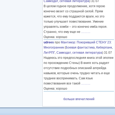
Самиздат, сетевая литература
) 31 07
В целом годное продолжение, хотя герою
конечно везет со страшной силой. Прям
кажется, что ему поддаются враги, но это
только улучшает повествование. Умение
управлять зомби – это конечно имба героя.
Странно, что ему еще не
………
Оценка: хорошо
udrees
про
Мантикор
:
Покоривший СТЕНУ 23:
Многогранник
(
Боевая фантастика
,
Киберпанк
,
ЛитРПГ
,
Самиздат, сетевая литература
) 31 07
Надеюсь это предпоследняя книга этой эпопеи
по прохождению Стены) В книге хоть радует
отсутствие подробных описаний апгрейда
навыков, которые очень трудно читать и еще
труднее воспринимать. Сам язык
повествования все такой
………
Оценка: хорошо
больше впечатлений