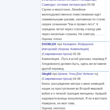
Самиздат, сетевая литература
) 05 08
Скучно и монотонно. Линейное
малохудожественное повествование идет
семимильными шагами, напоминая по стилю
скорее сочинение "Как я провел лето". К
середине читал через строчку, к концу уже
через несколько страниц. Не советую,
………
Оценка: плохо
DGOBLEK
про
Кальвино
:
Избранное
[Авторский сборник. Компиляция]
(
Современная проза
) 05 08
Компиляция...Путь в штаб (рассказ, перевод Р.
Хлодовского) должен быть, здесь же вставили
другой перевод.
Oleg68
про
Шлинк
:
Чтец
[
Der Vorleser
ru]
(
Современная проза
) 04 08
Книга- рассуждение автора о вине немецкой
нации за преступления во Второй мировой
войне и о личной трагедии женщины- бывшей
надзирательницы концлагеря. Я не в восторге.
Наверное, не моя тема.
Оценка: неплохо