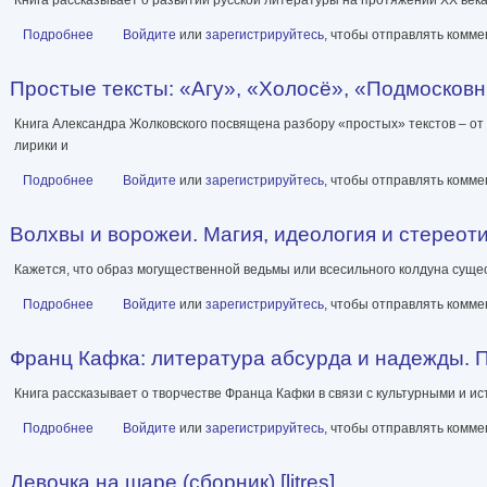
Подробнее
о Литературный процесс: от реализма к модернизму [litres]
Войдите
или
зарегистрируйтесь
, чтобы отправлять комм
Простые тексты: «Агу», «Холосё», «Подмосковные
Книга Александра Жолковского посвящена разбору «простых» текстов – от
лирики и
Подробнее
о Простые тексты: «Агу», «Холосё», «Подмосковные вечера» и др
Войдите
или
зарегистрируйтесь
, чтобы отправлять комм
Волхвы и ворожеи. Магия, идеология и стереотип
Кажется, что образ могущественной ведьмы или всесильного колдуна сущест
Подробнее
о Волхвы и ворожеи. Магия, идеология и стереотипы в Древнем м
Войдите
или
зарегистрируйтесь
, чтобы отправлять комм
Франц Кафка: литература абсурда и надежды. Пут
Книга рассказывает о творчестве Франца Кафки в связи с культурными и 
Подробнее
о Франц Кафка: литература абсурда и надежды. Путеводитель по
Войдите
или
зарегистрируйтесь
, чтобы отправлять комм
Девочка на шаре (сборник) [litres]