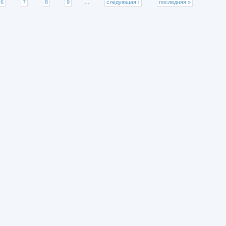
6
7
8
9
…
следующая ›
последняя »