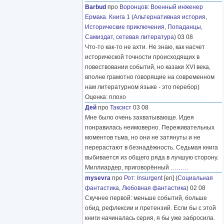
Barbud
про
Воронцов
:
Военный инженер
Ермака. Книга 1
(
Альтернативная история
,
Исторические приключения
,
Попаданцы
,
Самиздат, сетевая литература
) 03 08
Что-то как-то не ахти. Не знаю, как насчет
исторической точности происходящих в
повествовании событий, но казаки XVI века,
вполне грамотно говорящие на современном
нам литературном языке - это перебор)
Оценка: плохо
Дей
про
Таксист
03 08
Мне было очень захватывающе. Идея
понравилась неимоверно. Переживательных
моментов тьма, но они не затянуты и не
перерастают в безнадёжность. Седьмая книга
выбивается из общего ряда в лучшую сторону.
Миллиардер, приговорённый
………
mysevra
про
Рот
:
Insurgent
[en] (
Социальная
фантастика
,
Любовная фантастика
) 02 08
Скучнее первой: меньше событий, больше
обид, рефлексии и претензий. Если бы с этой
книги начиналась серия, я бы уже забросила.