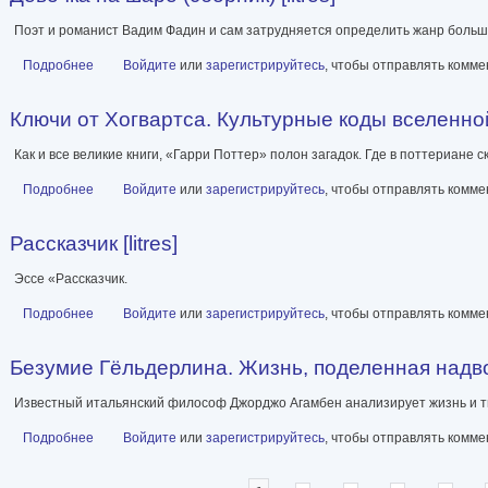
Поэт и романист Вадим Фадин и сам затрудняется определить жанр большин
Подробнее
о Девочка на шаре (сборник) [litres]
Войдите
или
зарегистрируйтесь
, чтобы отправлять комм
Ключи от Хогвартса. Культурные коды вселенной 
Как и все великие книги, «Гарри Поттер» полон загадок. Где в поттериане
Подробнее
о Ключи от Хогвартса. Культурные коды вселенной Гарри Поттера
Войдите
или
зарегистрируйтесь
, чтобы отправлять комм
Рассказчик [litres]
Эссе «Рассказчик.
Подробнее
о Рассказчик [litres]
Войдите
или
зарегистрируйтесь
, чтобы отправлять комм
Безумие Гёльдерлина. Жизнь, поделенная надвое 
Известный итальянский философ Джорджо Агамбен анализирует жизнь и т
Подробнее
о Безумие Гёльдерлина. Жизнь, поделенная надвое [litres]
Войдите
или
зарегистрируйтесь
, чтобы отправлять комм