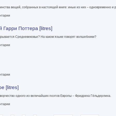
ства вещей, собранных в настоящей книге: иные из них – одновременно и рас
ентарии
Гарри Поттера [litres]
 скрывается Средневековье? На каком языке говорят волшебники?
 [litres]
ентарии
ентарии
[litres]
ворчество одного из величайших поэтов Европы – Фридриха Гёльдерлина.
ентарии