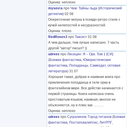
Оценка: неплохо
mysevra
про
Чиж
:
Тайны льда
(
Исторический
детектив
) 02 08
Опереточная чепуха в псевдо-ретро стиле с
кучей нелепостей и несуразностей.
Оценка: плохо
RedRoses3
про
Таксист
01 08
А чем дальше, тем лучше написано. 7 часть
другой "автор" писал? ))
udrees
про
Лисицин
:
Я – Орк. Том 1 [СИ]
(
Боевая фантастика
,
Юмористическая
фантастика
,
Попаданцы
,
Самиздат, сетевая
литература
) 31 07
Хорошая такая, добрая и наивная книга про
приключения попаданца в теле орка в
фэнтезийном мире. Все действо начинается с
первой страницы. Книга написана очень
простоватым языком, наивная, многое не
объясняется, ну и плюс как
………
Оценка: неплохо
udrees
про
Сугралинов
:
Город титанов
(
Боевая
фантастика
,
Постапокалипсис
,
ЛитРПГ
,