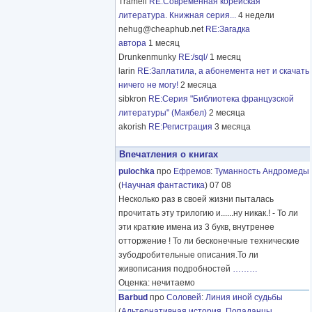
Tramell
RE:Современная корейская
литература. Книжная серия...
4 недели
nehug@cheaphub.net
RE:Загадка
автора
1 месяц
Drunkenmunky
RE:/sql/
1 месяц
larin
RE:Заплатила, а абонемента нет и скачать
ничего не могу!
2 месяца
sibkron
RE:Серия "Библиотека французской
литературы" (Макбел)
2 месяца
akorish
RE:Регистрация
3 месяца
Впечатления о книгах
pulochka
про
Ефремов
:
Туманность Андромеды
(
Научная фантастика
) 07 08
Несколько раз в своей жизни пыталась
прочитать эту трилогию и......ну никак.! - То ли
эти краткие имена из 3 букв, внутренее
отторжение ! То ли бесконечные технические
зубодробительные описания.То ли
живописания подробностей
………
Оценка: нечитаемо
Barbud
про
Соловей
:
Линия иной судьбы
(
Альтернативная история
,
Попаданцы
,