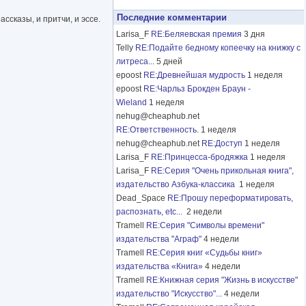
Последние комментарии
сказы, и притчи, и эссе.
Larisa_F
RE:Беляевская премия
3 дня
Telly
RE:Подайте бедному копеечку на книжку с
литреса...
5 дней
epoost
RE:Древнейшая мудрость
1 неделя
epoost
RE:Чарльз Брокден Браун -
Wieland
1 неделя
nehug@cheaphub.net
RE:Ответственность.
1 неделя
nehug@cheaphub.net
RE:Доступ
1 неделя
Larisa_F
RE:Принцесса-бродяжка
1 неделя
Larisa_F
RE:Серия "Очень прикольная книга",
издательство Азбука-классика
1 неделя
Dead_Space
RE:Прошу переформатировать,
распознать, etc...
2 недели
Tramell
RE:Серия "Символы времени"
издательства "Аграф"
4 недели
Tramell
RE:Серия книг «Судьбы книг»
издательства «Книга»
4 недели
Tramell
RE:Книжная серия "Жизнь в искусстве"
издательство "Искусство"...
4 недели