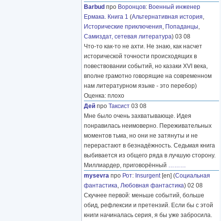
Barbud
про
Воронцов
:
Военный инженер
Ермака. Книга 1
(
Альтернативная история
,
Исторические приключения
,
Попаданцы
,
Самиздат, сетевая литература
) 03 08
Что-то как-то не ахти. Не знаю, как насчет
исторической точности происходящих в
повествовании событий, но казаки XVI века,
вполне грамотно говорящие на современном
нам литературном языке - это перебор)
Оценка: плохо
Дей
про
Таксист
03 08
Мне было очень захватывающе. Идея
понравилась неимоверно. Переживательных
моментов тьма, но они не затянуты и не
перерастают в безнадёжность. Седьмая книга
выбивается из общего ряда в лучшую сторону.
Миллиардер, приговорённый
………
mysevra
про
Рот
:
Insurgent
[en] (
Социальная
фантастика
,
Любовная фантастика
) 02 08
Скучнее первой: меньше событий, больше
обид, рефлексии и претензий. Если бы с этой
книги начиналась серия, я бы уже забросила.