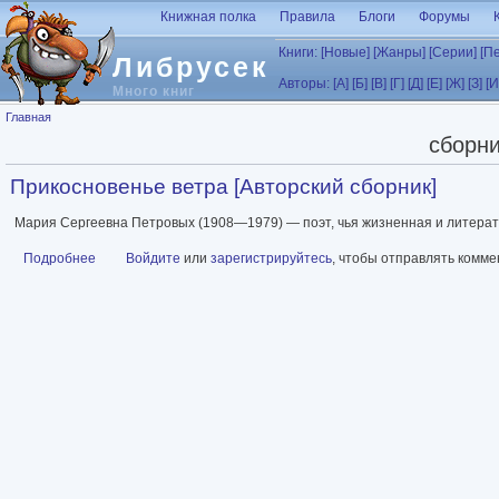
Перейти к основному содержанию
Книжная полка
Правила
Блоги
Форумы
Книги:
[Новые]
[Жанры]
[Серии]
[П
Либрусек
Авторы:
[А]
[Б]
[В]
[Г]
[Д]
[Е]
[Ж]
[З]
[И
Много книг
Вы здесь
Главная
сборни
Прикосновенье ветра [Авторский сборник]
Мария Сергеевна Петровых (1908—1979) — поэт, чья жизненная и литерат
Подробнее
о Прикосновенье ветра [Авторский сборник]
Войдите
или
зарегистрируйтесь
, чтобы отправлять комм