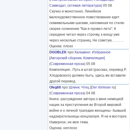
Самиздат, сетевая литература
) 05 08
Скучно и монотонно. Линейное
малохудожественное повествование идет
семимильными шагами, напоминая по стилю
скорее сочинение "Как я провел лето". К
середине читал через строчку, к концу уже
через несколько страниц. Не советую,
………
Оценка: плохо
DGOBLEK
про
Кальвино
:
Избранное
[Авторский сборник. Компиляция]
(
Современная проза
) 05 08
Компиляция...Путь в штаб (рассказ, перевод Р.
Хлодовского) должен быть, здесь же вставили
другой перевод.
Oleg68
про
Шлинк
:
Чтец
[
Der Vorleser
ru]
(
Современная проза
) 04 08
Книга- рассуждение автора о вине немецкой
нации за преступления во Второй мировой
войне и о личной трагедии женщины- бывшей
надзирательницы концлагеря. Я не в восторге.
Наверное, не моя тема.
Оценка: неплохо