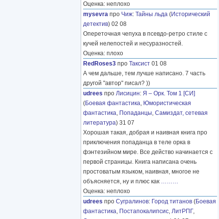
Оценка: неплохо
mysevra
про
Чиж
:
Тайны льда
(
Исторический
детектив
) 02 08
Опереточная чепуха в псевдо-ретро стиле с
кучей нелепостей и несуразностей.
Оценка: плохо
RedRoses3
про
Таксист
01 08
А чем дальше, тем лучше написано. 7 часть
другой "автор" писал? ))
udrees
про
Лисицин
:
Я – Орк. Том 1 [СИ]
(
Боевая фантастика
,
Юмористическая
фантастика
,
Попаданцы
,
Самиздат, сетевая
литература
) 31 07
Хорошая такая, добрая и наивная книга про
приключения попаданца в теле орка в
фэнтезийном мире. Все действо начинается с
первой страницы. Книга написана очень
простоватым языком, наивная, многое не
объясняется, ну и плюс как
………
Оценка: неплохо
udrees
про
Сугралинов
:
Город титанов
(
Боевая
фантастика
,
Постапокалипсис
,
ЛитРПГ
,