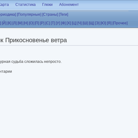
Карта
Статистика
Глюки
Абонемент
ериодика]
[Популярные]
[Страны]
[Теги]
]
[Й]
[К]
[Л]
[М]
[Н]
[О]
[П]
[Р]
[С]
[Т]
[У]
[Ф]
[Х]
[Ц]
[Ч]
[Ш]
[Щ]
[Э]
[Ю]
[Я]
[Прочее]
к Прикосновенье ветра
урная судьба сложилась непросто.
ентарии