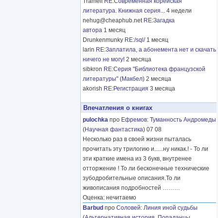
Tramell
RE:Современная корейская
литература. Книжная серия...
4 недели
nehug@cheaphub.net
RE:Загадка
автора
1 месяц
Drunkenmunky
RE:/sql/
1 месяц
larin
RE:Заплатила, а абонемента нет и скачать
ничего не могу!
2 месяца
sibkron
RE:Серия "Библиотека французской
литературы" (Макбел)
2 месяца
akorish
RE:Регистрация
3 месяца
Впечатления о книгах
pulochka
про
Ефремов
:
Туманность Андромеды
(
Научная фантастика
) 07 08
Несколько раз в своей жизни пыталась
прочитать эту трилогию и......ну никак.! - То ли
эти краткие имена из 3 букв, внутренее
отторжение ! То ли бесконечные технические
зубодробительные описания.То ли
живописания подробностей
………
Оценка: нечитаемо
Barbud
про
Соловей
:
Линия иной судьбы
(
Альтернативная история
,
Попаданцы
,