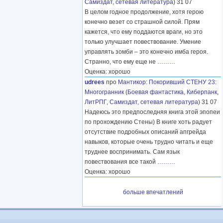
Самиздат, сетевая литература
) 31 07
В целом годное продолжение, хотя герою
конечно везет со страшной силой. Прям
кажется, что ему поддаются враги, но это
только улучшает повествование. Умение
управлять зомби – это конечно имба героя.
Странно, что ему еще не
………
Оценка: хорошо
udrees
про
Мантикор
:
Покоривший СТЕНУ 23:
Многогранник
(
Боевая фантастика
,
Киберпанк
,
ЛитРПГ
,
Самиздат, сетевая литература
) 31 07
Надеюсь это предпоследняя книга этой эпопеи
по прохождению Стены) В книге хоть радует
отсутствие подробных описаний апгрейда
навыков, которые очень трудно читать и еще
труднее воспринимать. Сам язык
повествования все такой
………
Оценка: хорошо
больше впечатлений