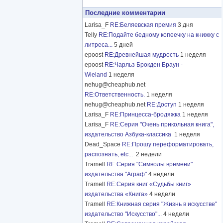
Последние комментарии
Larisa_F
RE:Беляевская премия
3 дня
Telly
RE:Подайте бедному копеечку на книжку с
литреса...
5 дней
epoost
RE:Древнейшая мудрость
1 неделя
epoost
RE:Чарльз Брокден Браун -
Wieland
1 неделя
nehug@cheaphub.net
RE:Ответственность.
1 неделя
nehug@cheaphub.net
RE:Доступ
1 неделя
Larisa_F
RE:Принцесса-бродяжка
1 неделя
Larisa_F
RE:Серия "Очень прикольная книга",
издательство Азбука-классика
1 неделя
Dead_Space
RE:Прошу переформатировать,
распознать, etc...
2 недели
Tramell
RE:Серия "Символы времени"
издательства "Аграф"
4 недели
Tramell
RE:Серия книг «Судьбы книг»
издательства «Книга»
4 недели
Tramell
RE:Книжная серия "Жизнь в искусстве"
издательство "Искусство"...
4 недели