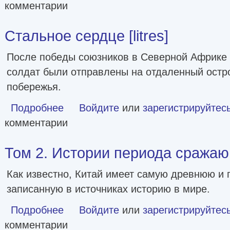
комментарии
Стальное сердце [litres]
После победы союзников в Северной Африке 
солдат были отправлены на отдаленный остр
побережья.
Подробнее
о Стальное сердце [litres]
Войдите
или
зарегистрируйтес
комментарии
Том 2. Истории периода сража
Как известно, Китай имеет самую древнюю и
записанную в источниках историю в мире.
Подробнее
о Том 2. Истории периода сражающихся царств
Войдите
или
зарегистрируйтес
комментарии