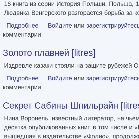
16 книга из серии История Польши. Польша, 
Людвика Венгерского разгорается борьба за к
Подробнее
о Семко [Литрес]
Войдите
или
зарегистрируйтес
комментарии
Золото плавней [litres]
Издревле казаки стояли на защите рубежей О
Подробнее
о Золото плавней [litres]
Войдите
или
зарегистрируйтес
комментарии
Секрет Сабины Шпильрайн [litre
Нина Воронель, известный литератор, на чьем
десятка опубликованных книг, в том числе и 
вышедшая в издательстве «Фолио», продолжа