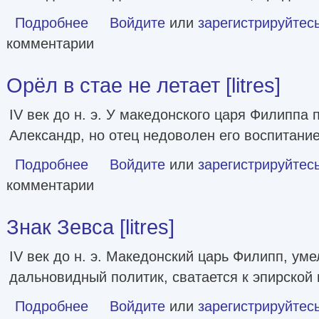
Подробнее
о Секрет Сабины Шпильрайн [litres]
Войдите
или
зарегистрируйтес
комментарии
Орёл в стае не летает [litres]
IV век до н. э. У македонского царя Филиппа 
Александр, но отец недоволен его воспитани
Подробнее
о Орёл в стае не летает [litres]
Войдите
или
зарегистрируйтес
комментарии
Знак Зевса [litres]
IV век до н. э. Македонский царь Филипп, ум
дальновидный политик, сватается к эпирской
Подробнее
о Знак Зевса [litres]
Войдите
или
зарегистрируйтес