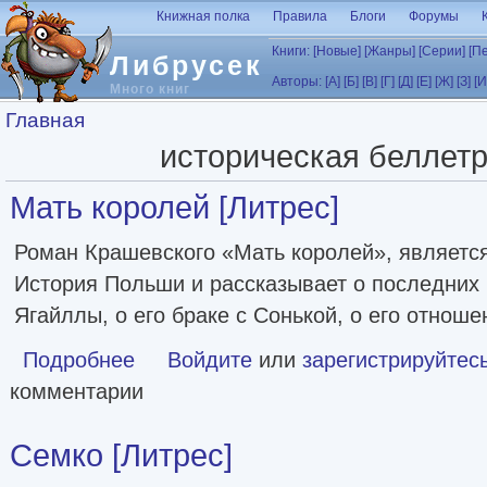
Перейти к основному содержанию
Книжная полка
Правила
Блоги
Форумы
Книги:
[Новые]
[Жанры]
[Серии]
[П
Либрусек
Авторы:
[А]
[Б]
[В]
[Г]
[Д]
[Е]
[Ж]
[З]
[И
Много книг
Вы здесь
Главная
историческая беллет
Мать королей [Литрес]
Роман Крашевского «Мать королей», является
История Польши и рассказывает о последних
Ягайллы, о его браке с Сонькой, о его отноше
Подробнее
о Мать королей [Литрес]
Войдите
или
зарегистрируйтес
комментарии
Семко [Литрес]