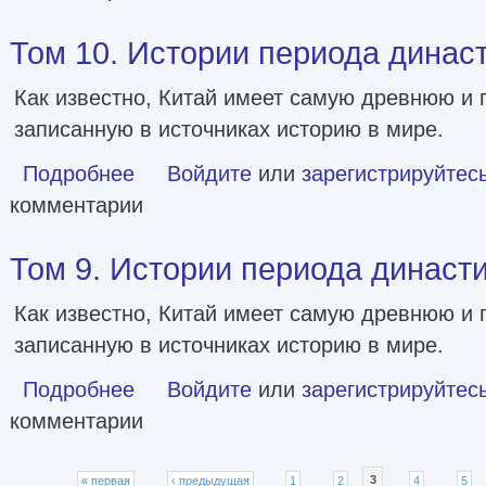
Том 10. Истории периода динас
Как известно, Китай имеет самую древнюю и
записанную в источниках историю в мире.
Подробнее
о Том 10. Истории периода династии Цин
Войдите
или
зарегистрируйтес
комментарии
Том 9. Истории периода династ
Как известно, Китай имеет самую древнюю и
записанную в источниках историю в мире.
Подробнее
о Том 9. Истории периода династии Мин
Войдите
или
зарегистрируйтес
комментарии
Страницы
« первая
‹ предыдущая
1
2
3
4
5