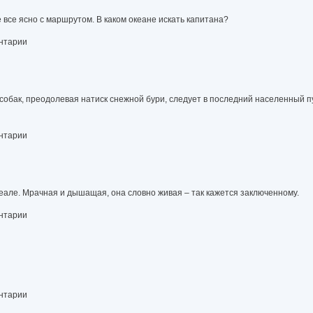
 все ясно с маршрутом. В каком океане искать капитана?
ентарии
обак, преодолевая натиск снежной бури, следует в последний населенный пу
ентарии
але. Мрачная и дышащая, она словно живая – так кажется заключенному.
ентарии
ентарии