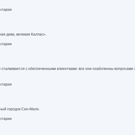
ентарии
ная дива, великая Каллас».
ентарии
о сталкивается с обеспеченными клиентками: все они озабоченны вопросами 
ентарии
ный городок Сен-Мало.
ентарии