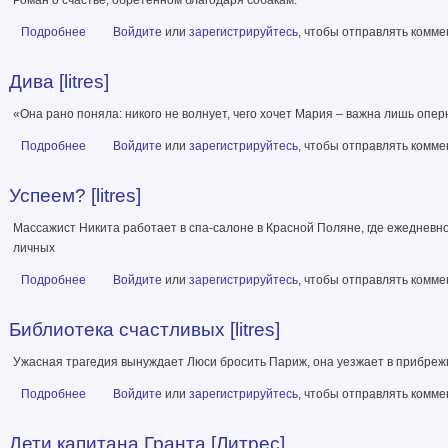
Подробнее
о Сидеть, лежать, поцеловать [litres]
Войдите
или
зарегистрируйтесь
, чтобы отправлять комм
Дива [litres]
«Она рано поняла: никого не волнует, чего хочет Мария – важна лишь опер
Подробнее
о Дива [litres]
Войдите
или
зарегистрируйтесь
, чтобы отправлять комм
Успеем? [litres]
Массажист Никита работает в спа-салоне в Красной Поляне, где ежедневн
личных
Подробнее
о Успеем? [litres]
Войдите
или
зарегистрируйтесь
, чтобы отправлять комм
Библиотека счастливых [litres]
Ужасная трагедия вынуждает Люси бросить Париж, она уезжает в прибреж
Подробнее
о Библиотека счастливых [litres]
Войдите
или
зарегистрируйтесь
, чтобы отправлять комм
Дети капитана Гранта [Литрес]