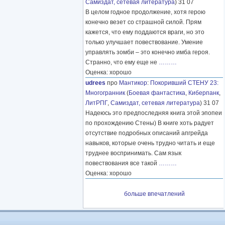
Самиздат, сетевая литература
) 31 07
В целом годное продолжение, хотя герою
конечно везет со страшной силой. Прям
кажется, что ему поддаются враги, но это
только улучшает повествование. Умение
управлять зомби – это конечно имба героя.
Странно, что ему еще не
………
Оценка: хорошо
udrees
про
Мантикор
:
Покоривший СТЕНУ 23:
Многогранник
(
Боевая фантастика
,
Киберпанк
,
ЛитРПГ
,
Самиздат, сетевая литература
) 31 07
Надеюсь это предпоследняя книга этой эпопеи
по прохождению Стены) В книге хоть радует
отсутствие подробных описаний апгрейда
навыков, которые очень трудно читать и еще
труднее воспринимать. Сам язык
повествования все такой
………
Оценка: хорошо
больше впечатлений