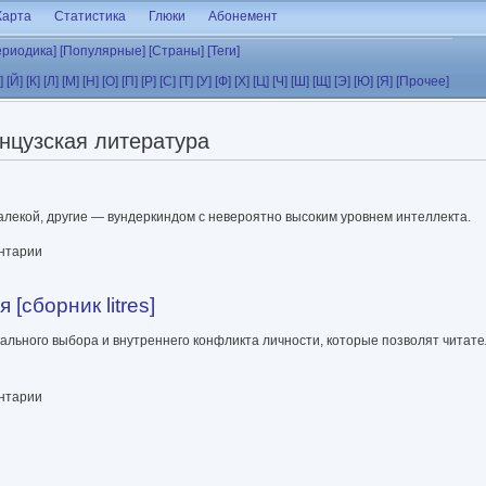
Карта
Статистика
Глюки
Абонемент
ериодика]
[Популярные]
[Страны]
[Теги]
]
[Й]
[К]
[Л]
[М]
[Н]
[О]
[П]
[Р]
[С]
[Т]
[У]
[Ф]
[Х]
[Ц]
[Ч]
[Ш]
[Щ]
[Э]
[Ю]
[Я]
[Прочее]
нцузская литература
алекой, другие — вундеркиндом с невероятно высоким уровнем интеллекта.
ентарии
сборник litres]
льного выбора и внутреннего конфликта личности, которые позволят читат
es]
ентарии