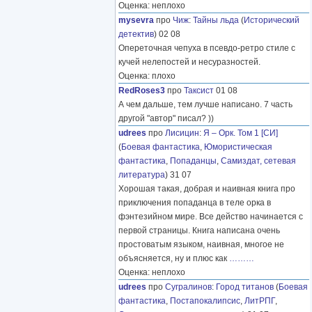
Оценка: неплохо
mysevra
про
Чиж
:
Тайны льда
(
Исторический
детектив
) 02 08
Опереточная чепуха в псевдо-ретро стиле с
кучей нелепостей и несуразностей.
Оценка: плохо
RedRoses3
про
Таксист
01 08
А чем дальше, тем лучше написано. 7 часть
другой "автор" писал? ))
udrees
про
Лисицин
:
Я – Орк. Том 1 [СИ]
(
Боевая фантастика
,
Юмористическая
фантастика
,
Попаданцы
,
Самиздат, сетевая
литература
) 31 07
Хорошая такая, добрая и наивная книга про
приключения попаданца в теле орка в
фэнтезийном мире. Все действо начинается с
первой страницы. Книга написана очень
простоватым языком, наивная, многое не
объясняется, ну и плюс как
………
Оценка: неплохо
udrees
про
Сугралинов
:
Город титанов
(
Боевая
фантастика
,
Постапокалипсис
,
ЛитРПГ
,