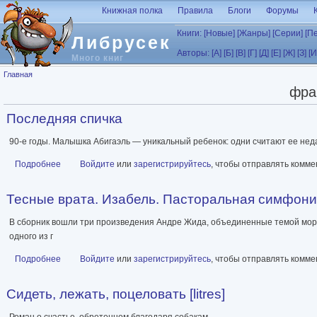
Перейти к основному содержанию
Книжная полка
Правила
Блоги
Форумы
Книги:
[Новые]
[Жанры]
[Серии]
[П
Либрусек
Авторы:
[А]
[Б]
[В]
[Г]
[Д]
[Е]
[Ж]
[З]
[И
Много книг
Вы здесь
Главная
фра
Последняя спичка
90-е годы. Малышка Абигаэль — уникальный ребенок: одни считают ее нед
Подробнее
о Последняя спичка
Войдите
или
зарегистрируйтесь
, чтобы отправлять комм
Тесные врата. Изабель. Пасторальная симфония [
В сборник вошли три произведения Андре Жида, объединенные темой мора
одного из г
Подробнее
о Тесные врата. Изабель. Пасторальная симфония [сборник litr
Войдите
или
зарегистрируйтесь
, чтобы отправлять комм
Сидеть, лежать, поцеловать [litres]
Роман о счастье, обретенном благодаря собакам.