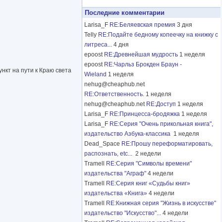
Последние комментарии
Larisa_F
RE:Беляевская премия
3 дня
Telly
RE:Подайте бедному копеечку на книжку с
литреса...
4 дня
epoost
RE:Древнейшая мудрость
1 неделя
epoost
RE:Чарльз Брокден Браун -
нкт на пути к Краю света
Wieland
1 неделя
nehug@cheaphub.net
RE:Ответственность.
1 неделя
nehug@cheaphub.net
RE:Доступ
1 неделя
Larisa_F
RE:Принцесса-бродяжка
1 неделя
Larisa_F
RE:Серия "Очень прикольная книга",
издательство Азбука-классика
1 неделя
Dead_Space
RE:Прошу переформатировать,
распознать, etc...
2 недели
Tramell
RE:Серия "Символы времени"
издательства "Аграф"
4 недели
Tramell
RE:Серия книг «Судьбы книг»
издательства «Книга»
4 недели
Tramell
RE:Книжная серия "Жизнь в искусстве"
издательство "Искусство"...
4 недели