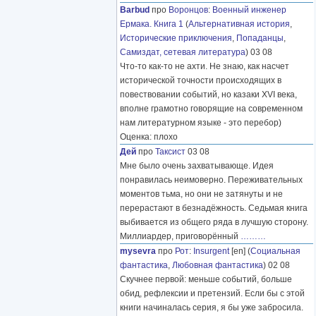
Barbud
про
Воронцов
:
Военный инженер
Ермака. Книга 1
(
Альтернативная история
,
Исторические приключения
,
Попаданцы
,
Самиздат, сетевая литература
) 03 08
Что-то как-то не ахти. Не знаю, как насчет
исторической точности происходящих в
повествовании событий, но казаки XVI века,
вполне грамотно говорящие на современном
нам литературном языке - это перебор)
Оценка: плохо
Дей
про
Таксист
03 08
Мне было очень захватывающе. Идея
понравилась неимоверно. Переживательных
моментов тьма, но они не затянуты и не
перерастают в безнадёжность. Седьмая книга
выбивается из общего ряда в лучшую сторону.
Миллиардер, приговорённый
………
mysevra
про
Рот
:
Insurgent
[en] (
Социальная
фантастика
,
Любовная фантастика
) 02 08
Скучнее первой: меньше событий, больше
обид, рефлексии и претензий. Если бы с этой
книги начиналась серия, я бы уже забросила.