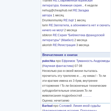
Tramell
RE:Современная корейская
литература. Книжная серия...
4 недели
nehug@cheaphub.net
RE:Загадка
автора
1 месяц
Drunkenmunky
RE:/sql/
1 месяц
larin
RE:Заплатила, а абонемента нет и скачать
ничего не могу!
2 месяца
sibkron
RE:Серия "Библиотека французской
литературы" (Макбел)
2 месяца
akorish
RE:Регистрация
3 месяца
Впечатления о книгах
pulochka
про
Ефремов
:
Туманность Андромеды
(
Научная фантастика
) 07 08
Несколько раз в своей жизни пыталась
прочитать эту трилогию и......ну никак.! - То ли
эти краткие имена из 3 букв, внутренее
отторжение ! То ли бесконечные технические
зубодробительные описания.То ли
живописания подробностей
………
Оценка: нечитаемо
Barbud
про
Соловей
:
Линия иной судьбы
(
Альтернативная история
,
Попаданцы
,