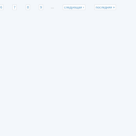
6
7
8
9
…
следующая ›
последняя »