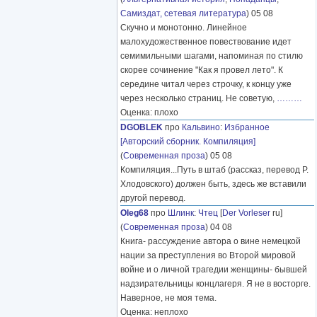
Самиздат, сетевая литература
) 05 08
Скучно и монотонно. Линейное
малохудожественное повествование идет
семимильными шагами, напоминая по стилю
скорее сочинение "Как я провел лето". К
середине читал через строчку, к концу уже
через несколько страниц. Не советую,
………
Оценка: плохо
DGOBLEK
про
Кальвино
:
Избранное
[Авторский сборник. Компиляция]
(
Современная проза
) 05 08
Компиляция...Путь в штаб (рассказ, перевод Р.
Хлодовского) должен быть, здесь же вставили
другой перевод.
Oleg68
про
Шлинк
:
Чтец
[
Der Vorleser
ru]
(
Современная проза
) 04 08
Книга- рассуждение автора о вине немецкой
нации за преступления во Второй мировой
войне и о личной трагедии женщины- бывшей
надзирательницы концлагеря. Я не в восторге.
Наверное, не моя тема.
Оценка: неплохо