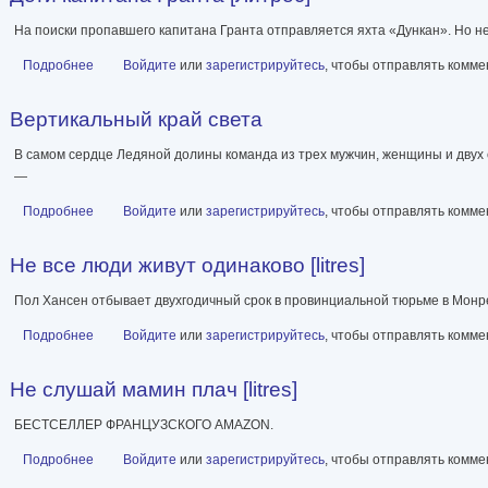
На поиски пропавшего капитана Гранта отправляется яхта «Дункан». Но не
Подробнее
о Дети капитана Гранта [Литрес]
Войдите
или
зарегистрируйтесь
, чтобы отправлять комм
Вертикальный край света
В самом сердце Ледяной долины команда из трех мужчин, женщины и двух с
—
Подробнее
о Вертикальный край света
Войдите
или
зарегистрируйтесь
, чтобы отправлять комм
Не все люди живут одинаково [litres]
Пол Хансен отбывает двухгодичный срок в провинциальной тюрьме в Монре
Подробнее
о Не все люди живут одинаково [litres]
Войдите
или
зарегистрируйтесь
, чтобы отправлять комм
Не слушай мамин плач [litres]
БЕСТСЕЛЛЕР ФРАНЦУЗСКОГО AMAZON.
Подробнее
о Не слушай мамин плач [litres]
Войдите
или
зарегистрируйтесь
, чтобы отправлять комм