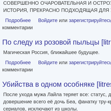
СОВЕРШЕННО ОЧАРОВАТЕЛЬНАЯ И ОСТРО
ИСТОРИЯ, ПРЕКРАСНО ПОДХОДЯЩАЯ ДЛЯ 
Подробнее
о Роковая ошибка мистера Куина [litres]
Войдите
или
зарегистрируйтес
комментарии
По следу из розовой пыльцы [litr
Магическая Россия, ближайшее будущее.
Подробнее
о По следу из розовой пыльцы [litres]
Войдите
или
зарегистрируйтес
комментарии
Убийства в одном особняке [litre
После ухода мужа Лайла теряет все: статус, д
довершение всего её дочь Беа, фанатку тру‑
сериалов, исключают из школы.