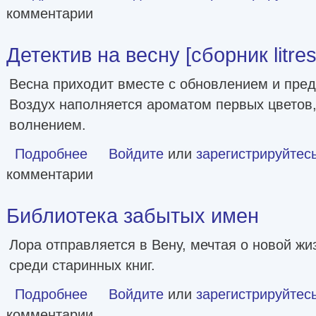
комментарии
Детектив на весну [сборник litres
Весна приходит вместе с обновлением и пре
Воздух наполняется ароматом первых цветов
волнением.
Подробнее
о Детектив на весну [сборник litres]
Войдите
или
зарегистрируйтес
комментарии
Библиотека забытых имен
Лора отправляется в Вену, мечтая о новой жи
среди старинных книг.
Подробнее
о Библиотека забытых имен
Войдите
или
зарегистрируйтес
комментарии