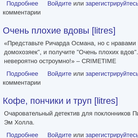
Подробнее
о Чай со смертью [litres]
Войдите
или
зарегистрируйтес
комментарии
Очень плохие вдовы [litres]
«Представьте Ричарда Османа, но с нравами
домохозяек", и получите "Очень плохих вдов"
невероятно остроумно!» – CRIMETIME
Подробнее
о Очень плохие вдовы [litres]
Войдите
или
зарегистрируйтес
комментарии
Кофе, пончики и труп [litres]
Очаровательный детектив для поклонников П
Эм Холла.
Подробнее
о Кофе, пончики и труп [litres]
Войдите
или
зарегистрируйтес