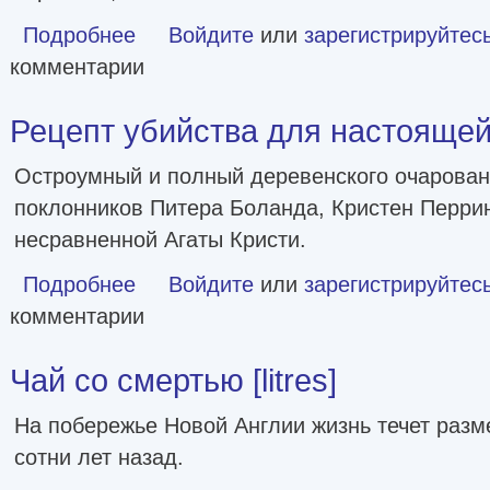
Подробнее
о Убийства в одном особняке [litres]
Войдите
или
зарегистрируйтес
комментарии
Рецепт убийства для настоящей л
Остроумный и полный деревенского очарован
поклонников Питера Боланда, Кристен Перри
несравненной Агаты Кристи.
Подробнее
о Рецепт убийства для настоящей лентяйки [litres]
Войдите
или
зарегистрируйтес
комментарии
Чай со смертью [litres]
На побережье Новой Англии жизнь течет разме
сотни лет назад.