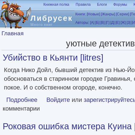
Перейти к основному содержанию
Книжная полка
Правила
Блоги
Форумы
Книги:
[Новые]
[Жанры]
[Серии]
[П
Либрусек
Авторы:
[А]
[Б]
[В]
[Г]
[Д]
[Е]
[Ж]
[З]
[И
Много книг
Вы здесь
Главная
уютные детекти
Убийство в Кьянти [litres]
Когда Нико Дойл, бывший детектив из Нью-Йо
обосноваться в старинном городке Гравинья, 
покое. И о собственном огороде, конечно.
Подробнее
о Убийство в Кьянти [litres]
Войдите
или
зарегистрируйтес
комментарии
Роковая ошибка мистера Куина [l