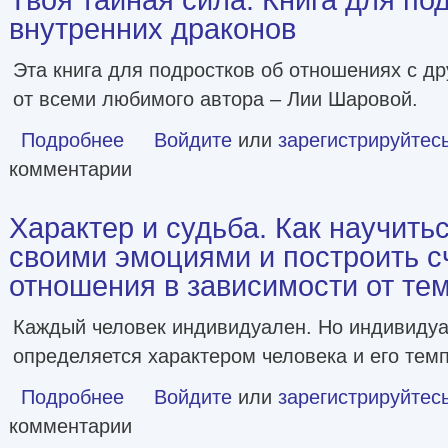
внутренних драконов
Эта книга для подростков об отношениях с др
от всеми любимого автора – Лии Шаровой.
Подробнее
о Твоя тайная сила. Книга для подростков и их внутрен
Войдите
или
зарегистрируйтес
комментарии
Характер и судьба. Как научить
своими эмоциями и построить 
отношения в зависимости от те
Каждый человек индивидуален. Но индивидуа
определяется характером человека и его тем
Подробнее
о Характер и судьба. Как научиться управлять своими 
Войдите
или
зарегистрируйтес
комментарии