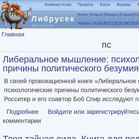
Перейти к основному содержанию
Книжная полка
Правила
Блоги
Форумы
Книги:
[Новые]
[Жанры]
[Серии]
[П
Либрусек
Авторы:
[А]
[Б]
[В]
[Г]
[Д]
[Е]
[Ж]
[З]
[И
Много книг
Вы здесь
Главная
пс
Либеральное мышление: психол
причины политического безумия [
В своей провокационной книге «Либеральное
психологические причины политического безу
Росситер и его соавтор Боб Спир исследуют п
Подробнее
о Либеральное мышление: психологические причины поли
Войдите
или
зарегистрируйтес
комментарии
Твоя тайная сила. Книга для по