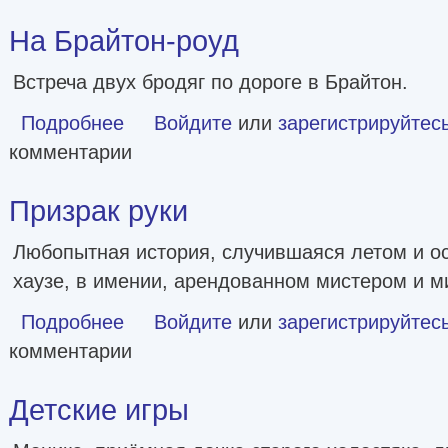
На Брайтон-роуд
Встреча двух бродяг по дороге в Брайтон.
Подробнее
о На Брайтон-роуд
Войдите
или
зарегистрируйтес
комментарии
Призрак руки
Любопытная история, случившаяся летом и ос
хаузе, в имении, арендованном мистером и м
Подробнее
о Призрак руки
Войдите
или
зарегистрируйтес
комментарии
Детские игры