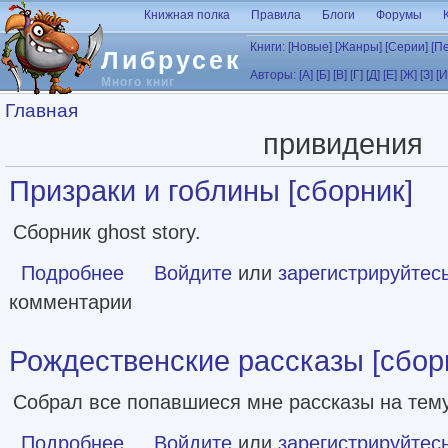
Перейти к основному содержанию
Книжная полка
Правила
Блоги
Форумы
Книги:
[Новые]
[Жанры]
[Серии]
[П
Либрусек
Авторы:
[А]
[Б]
[В]
[Г]
[Д]
[Е]
[Ж]
[З]
[И
Много книг
Вы здесь
Главная
привидения
Призраки и гоблины [сборник]
Сборник ghost story.
Подробнее
о Призраки и гоблины [сборник]
Войдите
или
зарегистрируйтес
комментарии
Рождественские рассказы [сбор
Собрал все попавшиеся мне рассказы на тем
Подробнее
о Рождественские рассказы [сборник]
Войдите
или
зарегистрируйтес