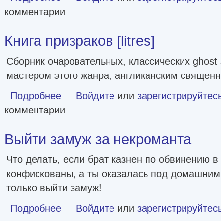
комментарии
Книга призраков [litres]
Сборник очаровательных, классических ghost 
мастером этого жанра, англиканским священн
Подробнее
о Книга призраков [litres]
Войдите
или
зарегистрируйтес
комментарии
Выйти замуж за некроманта
Что делать, если брат казнен по обвинению в
конфискованы, а ты оказалась под домашним
только выйти замуж!
Подробнее
о Выйти замуж за некроманта
Войдите
или
зарегистрируйтес