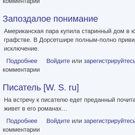
комментарии
Запоздалое понимание
Американская пара купила старинный дом в 
графстве. В Дорсетшире полным-полно привид
исключение.
Подробнее
о Запоздалое понимание
Войдите
или
зарегистрируйтес
комментарии
Писатель [W. S. ru]
На встречу к писателю едет преданный почита
живет в его романах…
Подробнее
о Писатель [W. S. ru]
Войдите
или
зарегистрируйтес
комментарии