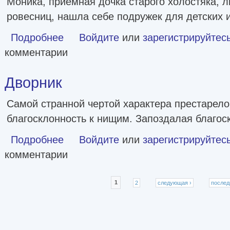
Моника, приёмная дочка старого холостяка, 
ровесниц, нашла себе подружек для детских и
Подробнее
о Детские игры
Войдите
или
зарегистрируйтес
комментарии
Дворник
Самой странной чертой характера престарело
благосклонность к нищим. Запоздалая благо
Подробнее
о Дворник
Войдите
или
зарегистрируйтес
комментарии
Страницы
1
2
следующая ›
послед