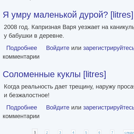
Я умру маленькой дурой? [litres]
2008 год. Капризная Варя уезжает на каникул
у бабушки в деревне.
Подробнее
о Я умру маленькой дурой? [litres]
Войдите
или
зарегистрируйтес
комментарии
Соломенные куклы [litres]
Когда реальность дает трещину, наружу проса
и безжалостное!
Подробнее
о Соломенные куклы [litres]
Войдите
или
зарегистрируйтес
комментарии
Страницы
1
2
3
4
5
6
7
следу