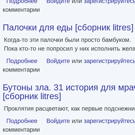
Подробнее
Войдите
или
зарегистрируйтес
комментарии
Палочки для еды [сборник litres]
Когда-то эти палочки были просто бамбуком.
Пока кто-то не попросил у них исполнить жел
Подробнее
о Палочки для еды [сборник litres]
Войдите
или
зарегистрируйтес
комментарии
Бутоны зла. 31 история для мр
[сборник litres]
Проклятия расцветают, как первые подснежни
Подробнее
о Бутоны зла. 31 история для мрачных вечеров [сборник l
Войдите
или
зарегистрируйтес
комментарии