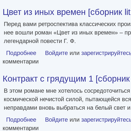
Цвет из иных времен [сборник lit
Перед вами ретроспектива классических про
нее вошли роман «Цвет из иных времен» – п
легендарной повести Г. Ф.
Подробнее
о Цвет из иных времен [сборник litres]
Войдите
или
зарегистрируйтес
комментарии
Контракт с грядущим 1 [сборник l
В этом романе мне хотелось сосредоточиться
космической нечистой силой, пытающейся вс
неправдами вновь выбраться на белый свет и
Подробнее
о Контракт с грядущим 1 [сборник litres]
Войдите
или
зарегистрируйтес
комментарии