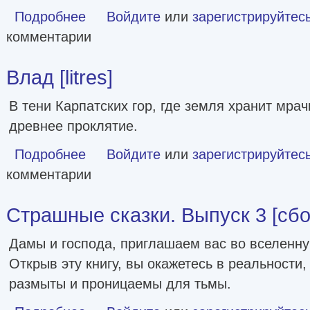
Подробнее
о Потусторонним вход воспрещён [litres]
Войдите
или
зарегистрируйтес
комментарии
Влад [litres]
В тени Карпатских гор, где земля хранит мра
древнее проклятие.
Подробнее
о Влад [litres]
Войдите
или
зарегистрируйтес
комментарии
Страшные сказки. Выпуск 3 [сбор
Дамы и господа, приглашаем вас во вселенну
Открыв эту книгу, вы окажетесь в реальности,
размыты и проницаемы для тьмы.
о Страшные сказки. Выпуск 3 [сборник litres]