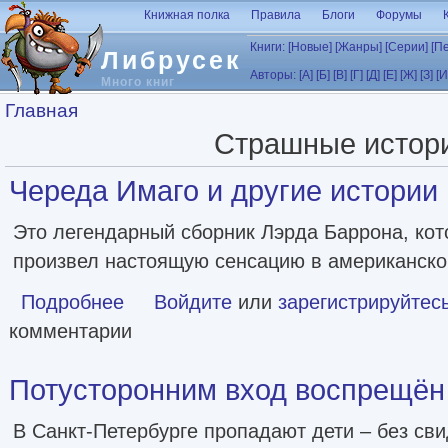
Перейти к основному содержанию
Книжная полка
Правила
Блоги
Форумы
Книги:
[Новые]
[Жанры]
[Серии]
[П
Либрусек
Авторы:
[А]
[Б]
[В]
[Г]
[Д]
[Е]
[Ж]
[З]
[И
Много книг
Вы здесь
Главная
Страшные истор
Череда Имаго и другие истории [l
Это легендарный сборник Лэрда Баррона, кот
произвел настоящую сенсацию в американско
Подробнее
о Череда Имаго и другие истории [litres]
Войдите
или
зарегистрируйтес
комментарии
Потусторонним вход воспрещён [l
В Санкт-Петербурге пропадают дети – без сви