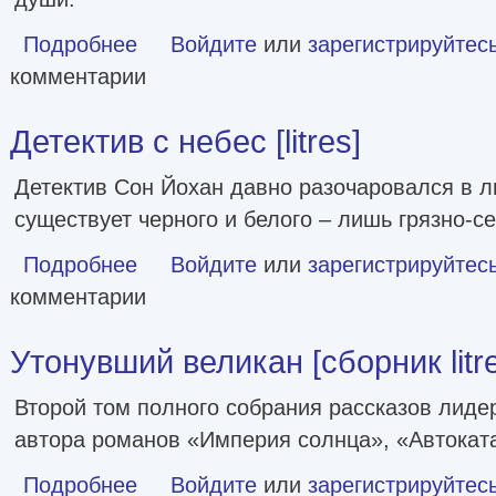
Подробнее
о Выжить в джунглях [litres]
Войдите
или
зарегистрируйтес
комментарии
Детектив с небес [litres]
Детектив Сон Йохан давно разочаровался в л
существует черного и белого – лишь грязно-с
Подробнее
о Детектив с небес [litres]
Войдите
или
зарегистрируйтес
комментарии
Утонувший великан [сборник litr
Второй том полного собрания рассказов лиде
автора романов «Империя солнца», «Автокат
Подробнее
о Утонувший великан [сборник litres]
Войдите
или
зарегистрируйтес