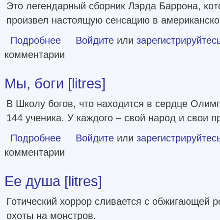
Это легендарный сборник Лэрда Баррона, кот
произвел настоящую сенсацию в американско
Подробнее
о Череда Имаго и другие истории [litres]
Войдите
или
зарегистрируйтес
комментарии
Мы, боги [litres]
В Школу богов, что находится в сердце Олимп
144 ученика. У каждого – свой народ и свои п
Подробнее
о Мы, боги [litres]
Войдите
или
зарегистрируйтес
комментарии
Ее душа [litres]
Готический хоррор сливается с обжигающей 
охоты на монстров.