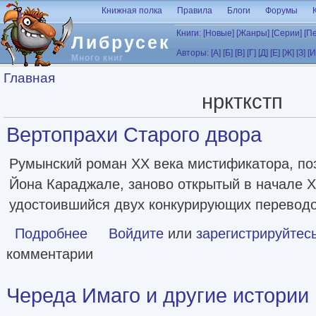
Перейти к основному содержанию
Книжная полка
Правила
Блоги
Форумы
Книги:
[Новые]
[Жанры]
[Серии]
[П
Либрусек
Авторы:
[А]
[Б]
[В]
[Г]
[Д]
[Е]
[Ж]
[З]
[И
Много книг
Вы здесь
Главная
нркткстп
Вертопрахи Старого двора
Румынский роман XX века мистификатора, по
Йона Караджале, заново открытый в начале X
удостоившийся двух конкурирующих переводо
Подробнее
о Вертопрахи Старого двора
Войдите
или
зарегистрируйтес
комментарии
Череда Имаго и другие истории [l