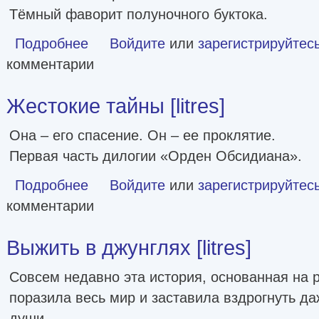
Тёмный фаворит полуночного буктока.
Подробнее
о Ее душа [litres]
Войдите
или
зарегистрируйтес
комментарии
Жестокие тайны [litres]
Она – его спасение. Он – ее проклятие.
Первая часть дилогии «Орден Обсидиана».
Подробнее
о Жестокие тайны [litres]
Войдите
или
зарегистрируйтес
комментарии
Выжить в джунглях [litres]
Совсем недавно эта история, основанная на 
поразила весь мир и заставила вздрогнуть д
души.