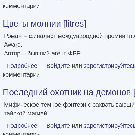
комментарии
Цветы молнии [litres]
Роман – финалист международной премии Interna
Award.
Автор – бывший агент ФБР.
Подробнее
о Цветы молнии [litres]
Войдите
или
зарегистрируйтес
комментарии
Последний охотник на демонов [l
Мифическое темное фэнтези с захватывающи
тайской магией!
Подробнее
о Последний охотник на демонов [litres]
Войдите
или
зарегистрируйтес
комментарии