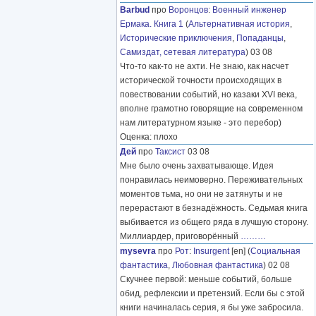
Barbud
про
Воронцов
:
Военный инженер
Ермака. Книга 1
(
Альтернативная история
,
Исторические приключения
,
Попаданцы
,
Самиздат, сетевая литература
) 03 08
Что-то как-то не ахти. Не знаю, как насчет
исторической точности происходящих в
повествовании событий, но казаки XVI века,
вполне грамотно говорящие на современном
нам литературном языке - это перебор)
Оценка: плохо
Дей
про
Таксист
03 08
Мне было очень захватывающе. Идея
понравилась неимоверно. Переживательных
моментов тьма, но они не затянуты и не
перерастают в безнадёжность. Седьмая книга
выбивается из общего ряда в лучшую сторону.
Миллиардер, приговорённый
………
mysevra
про
Рот
:
Insurgent
[en] (
Социальная
фантастика
,
Любовная фантастика
) 02 08
Скучнее первой: меньше событий, больше
обид, рефлексии и претензий. Если бы с этой
книги начиналась серия, я бы уже забросила.