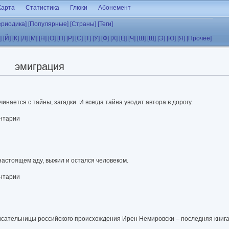
Карта
Статистика
Глюки
Абонемент
ериодика]
[Популярные]
[Страны]
[Теги]
]
[Й]
[К]
[Л]
[М]
[Н]
[О]
[П]
[Р]
[С]
[Т]
[У]
[Ф]
[Х]
[Ц]
[Ч]
[Ш]
[Щ]
[Э]
[Ю]
[Я]
[Прочее]
эмиграция
чинается с тайны, загадки. И всегда тайна уводит автора в дорогу.
ентарии
настоящем аду, выжил и остался человеком.
ентарии
исательницы российского происхождения Ирен Немировски – последняя книга