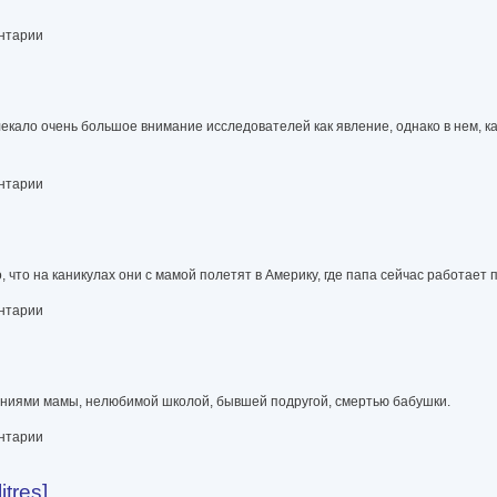
ентарии
лекало очень большое внимание исследователей как явление, однако в нем, к
ентарии
что на каникулах они с мамой полетят в Америку, где папа сейчас работает п
ентарии
шениями мамы, нелюбимой школой, бывшей подругой, смертью бабушки.
ентарии
tres]