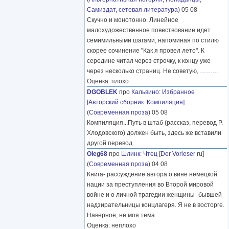
Самиздат, сетевая литература
) 05 08
Скучно и монотонно. Линейное
малохудожественное повествование идет
семимильными шагами, напоминая по стилю
скорее сочинение "Как я провел лето". К
середине читал через строчку, к концу уже
через несколько страниц. Не советую,
………
Оценка: плохо
DGOBLEK
про
Кальвино
:
Избранное
[Авторский сборник. Компиляция]
(
Современная проза
) 05 08
Компиляция...Путь в штаб (рассказ, перевод Р.
Хлодовского) должен быть, здесь же вставили
другой перевод.
Oleg68
про
Шлинк
:
Чтец
[
Der Vorleser
ru]
(
Современная проза
) 04 08
Книга- рассуждение автора о вине немецкой
нации за преступления во Второй мировой
войне и о личной трагедии женщины- бывшей
надзирательницы концлагеря. Я не в восторге.
Наверное, не моя тема.
Оценка: неплохо