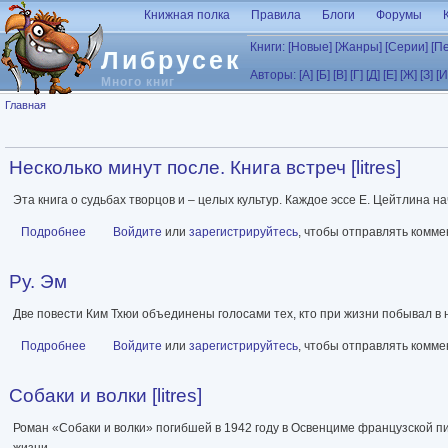
Перейти к основному содержанию
Книжная полка
Правила
Блоги
Форумы
Книги:
[Новые]
[Жанры]
[Серии]
[П
Либрусек
Авторы:
[А]
[Б]
[В]
[Г]
[Д]
[Е]
[Ж]
[З]
[И
Много книг
Вы здесь
Главная
Несколько минут после. Книга встреч [litres]
Эта книга о судьбах творцов и – целых культур. Каждое эссе Е. Цейтлина на
Подробнее
о Несколько минут после. Книга встреч [litres]
Войдите
или
зарегистрируйтесь
, чтобы отправлять комм
Ру. Эм
Две повести Ким Тхюи объединены голосами тех, кто при жизни побывал в 
Подробнее
о Ру. Эм
Войдите
или
зарегистрируйтесь
, чтобы отправлять комм
Собаки и волки [litres]
Роман «Собаки и волки» погибшей в 1942 году в Освенциме французской п
жизни.