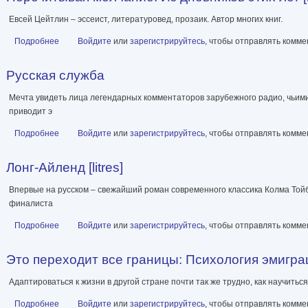
Евсей Цейтлин – эссеист, литературовед, прозаик. Автор многих книг.
Подробнее
о Перечитывая молчание. Из дневников этих лет [litres]
Войдите
или
зарегистрируйтесь
, чтобы отправлять комм
Русская служба
Мечта увидеть лица легендарных комментаторов зарубежного радио, чьими
приводит э
Подробнее
о Русская служба
Войдите
или
зарегистрируйтесь
, чтобы отправлять комм
Лонг-Айленд [litres]
Впервые на русском – свежайший роман современного классика Колма Той
финалиста
Подробнее
о Лонг-Айленд [litres]
Войдите
или
зарегистрируйтесь
, чтобы отправлять комм
Это переходит все границы: Психология эмиграц
Адаптироваться к жизни в другой стране почти так же трудно, как научитьс
Подробнее
о Это переходит все границы: Психология эмиграции. Как адап
Войдите
или
зарегистрируйтесь
, чтобы отправлять комм