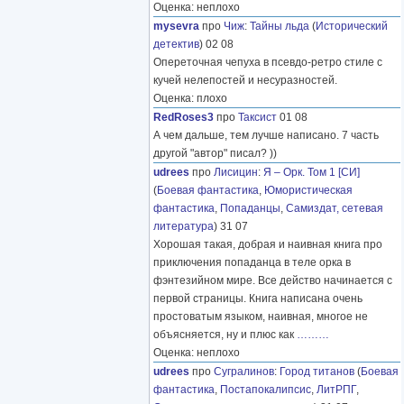
Оценка: неплохо
mysevra
про
Чиж
:
Тайны льда
(
Исторический
детектив
) 02 08
Опереточная чепуха в псевдо-ретро стиле с
кучей нелепостей и несуразностей.
Оценка: плохо
RedRoses3
про
Таксист
01 08
А чем дальше, тем лучше написано. 7 часть
другой "автор" писал? ))
udrees
про
Лисицин
:
Я – Орк. Том 1 [СИ]
(
Боевая фантастика
,
Юмористическая
фантастика
,
Попаданцы
,
Самиздат, сетевая
литература
) 31 07
Хорошая такая, добрая и наивная книга про
приключения попаданца в теле орка в
фэнтезийном мире. Все действо начинается с
первой страницы. Книга написана очень
простоватым языком, наивная, многое не
объясняется, ну и плюс как
………
Оценка: неплохо
udrees
про
Сугралинов
:
Город титанов
(
Боевая
фантастика
,
Постапокалипсис
,
ЛитРПГ
,