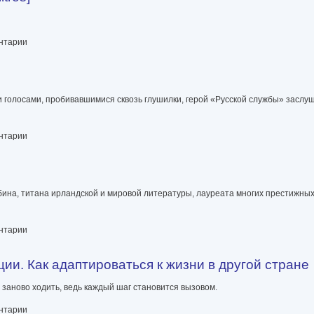
ентарии
 голосами, пробивавшимися сквозь глушилки, герой «Русской службы» заслуш
ентарии
бина, титана ирландской и мировой литературы, лауреата многих престижных
ентарии
ии. Как адаптироваться к жизни в другой стране
я заново ходить, ведь каждый шаг становится вызовом.
тироваться к жизни в другой стране
ентарии