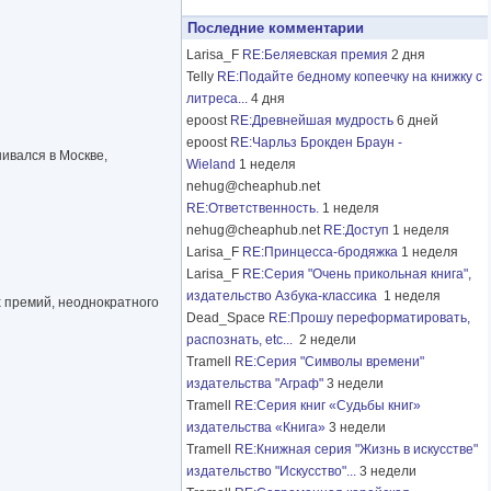
Последние комментарии
Larisa_F
RE:Беляевская премия
2 дня
Telly
RE:Подайте бедному копеечку на книжку с
литреса...
4 дня
epoost
RE:Древнейшая мудрость
6 дней
epoost
RE:Чарльз Брокден Браун -
ивался в Москве,
Wieland
1 неделя
nehug@cheaphub.net
RE:Ответственность.
1 неделя
nehug@cheaphub.net
RE:Доступ
1 неделя
Larisa_F
RE:Принцесса-бродяжка
1 неделя
Larisa_F
RE:Серия "Очень прикольная книга",
издательство Азбука-классика
1 неделя
 премий, неоднократного
Dead_Space
RE:Прошу переформатировать,
распознать, etc...
2 недели
Tramell
RE:Серия "Символы времени"
издательства "Аграф"
3 недели
Tramell
RE:Серия книг «Судьбы книг»
издательства «Книга»
3 недели
Tramell
RE:Книжная серия "Жизнь в искусстве"
издательство "Искусство"...
3 недели