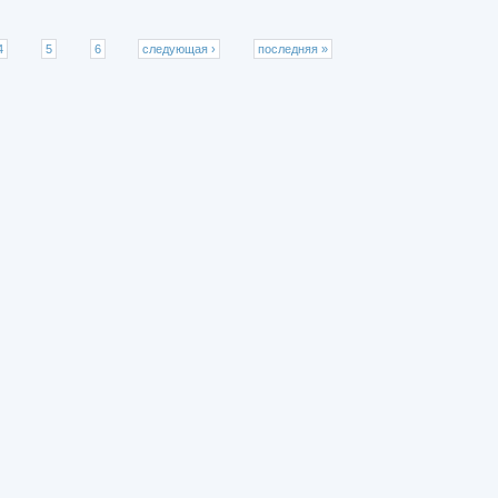
4
5
6
следующая ›
последняя »