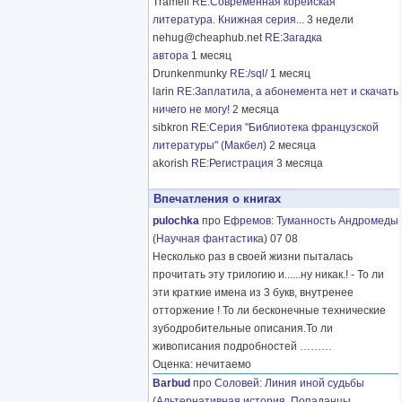
Tramell
RE:Современная корейская
литература. Книжная серия...
3 недели
nehug@cheaphub.net
RE:Загадка
автора
1 месяц
Drunkenmunky
RE:/sql/
1 месяц
larin
RE:Заплатила, а абонемента нет и скачать
ничего не могу!
2 месяца
sibkron
RE:Серия "Библиотека французской
литературы" (Макбел)
2 месяца
akorish
RE:Регистрация
3 месяца
Впечатления о книгах
pulochka
про
Ефремов
:
Туманность Андромеды
(
Научная фантастика
) 07 08
Несколько раз в своей жизни пыталась
прочитать эту трилогию и......ну никак.! - То ли
эти краткие имена из 3 букв, внутренее
отторжение ! То ли бесконечные технические
зубодробительные описания.То ли
живописания подробностей
………
Оценка: нечитаемо
Barbud
про
Соловей
:
Линия иной судьбы
(
Альтернативная история
,
Попаданцы
,