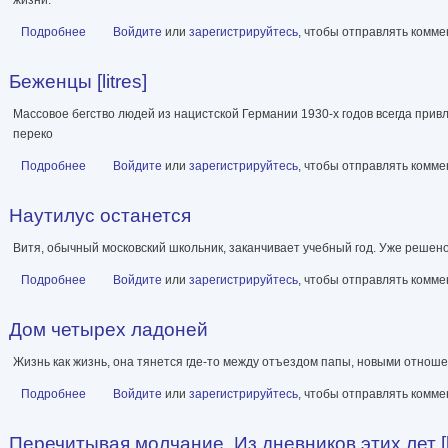
Подробнее
о Собаки и волки [litres]
Войдите
или
зарегистрируйтесь
, чтобы отправлять комм
Беженцы [litres]
Массовое бегство людей из нацистской Германии 1930-х годов всегда прив
переко
Подробнее
о Беженцы [litres]
Войдите
или
зарегистрируйтесь
, чтобы отправлять комм
Наутилус останется
Витя, обычный московский школьник, заканчивает учебный год. Уже решено, 
Подробнее
о Наутилус останется
Войдите
или
зарегистрируйтесь
, чтобы отправлять комм
Дом четырех ладоней
Жизнь как жизнь, она тянется где-то между отъездом папы, новыми отно
Подробнее
о Дом четырех ладоней
Войдите
или
зарегистрируйтесь
, чтобы отправлять комм
Перечитывая молчание. Из дневников этих лет [li