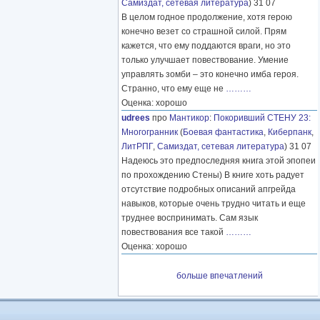
Самиздат, сетевая литература
) 31 07
В целом годное продолжение, хотя герою
конечно везет со страшной силой. Прям
кажется, что ему поддаются враги, но это
только улучшает повествование. Умение
управлять зомби – это конечно имба героя.
Странно, что ему еще не
………
Оценка: хорошо
udrees
про
Мантикор
:
Покоривший СТЕНУ 23:
Многогранник
(
Боевая фантастика
,
Киберпанк
,
ЛитРПГ
,
Самиздат, сетевая литература
) 31 07
Надеюсь это предпоследняя книга этой эпопеи
по прохождению Стены) В книге хоть радует
отсутствие подробных описаний апгрейда
навыков, которые очень трудно читать и еще
труднее воспринимать. Сам язык
повествования все такой
………
Оценка: хорошо
больше впечатлений