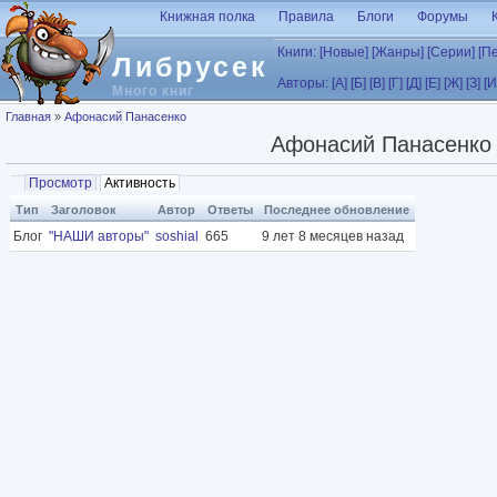
Перейти к основному содержанию
Книжная полка
Правила
Блоги
Форумы
Книги:
[Новые]
[Жанры]
[Серии]
[П
Либрусек
Авторы:
[А]
[Б]
[В]
[Г]
[Д]
[Е]
[Ж]
[З]
[И
Много книг
Вы здесь
Главная
»
Афонасий Панасенко
Афонасий Панасенко
Главные вкладки
Просмотр
Активность
(активная вкладка)
Тип
Заголовок
Автор
Ответы
Последнее обновление
Блог
"НАШИ авторы"
soshial
665
9 лет 8 месяцев назад