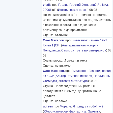
vitalis
про
Горлис-Горский
:
Холодний Яр [вид.
2006]
[uk] (
Историческая проза
) 08 08
Це класика української історичної літератури.
Захоплива документальна повість, яку читають
з покоління в покоління. Однозначно
рекомендовано до прочитання!
Оценка: отлично!
Олег Макаров.
про
Емельянов
:
Камень 1993.
Книга 1 [СИ]
(
Альтернативная история
,
Попаданцы
,
Самиздат, сетевая литература
) 08
08
Очень плоско. И сюжет, и текст
Оценка: нечитаемо
Олег Макаров.
про
Емельянов
:
Главред: назад
в СССР
(
Альтернативная история
,
Попаданцы
,
Самиздат, сетевая литература
) 08 08
Скучно. Производственный роман с
попаданием в 1986 год. Добротно, но не
цепляет
Оценка: неплохо
udrees
про
Морале
:
Я приду за тобой! – 2
(
Юмористическая фантастика
,
Эротика
,