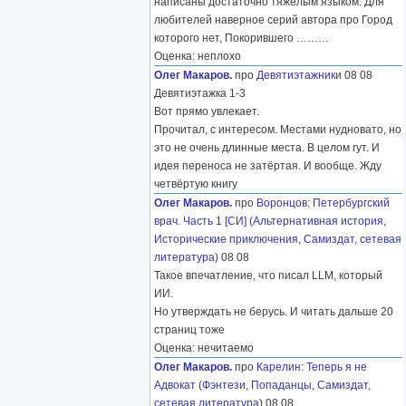
написаны достаточно тяжелым языком. Для
любителей наверное серий автора про Город
которого нет, Покорившего
………
Оценка: неплохо
Олег Макаров.
про
Девятиэтажники
08 08
Девятиэтажка 1-3
Вот прямо увлекает.
Прочитал, с интересом. Местами нудновато, но
это не очень длинные места. В целом гут. И
идея переноса не затёртая. И вообще. Жду
четвёртую книгу
Олег Макаров.
про
Воронцов
:
Петербургский
врач. Часть 1 [СИ]
(
Альтернативная история
,
Исторические приключения
,
Самиздат, сетевая
литература
) 08 08
Такое впечатление, что писал LLM, который
ИИ.
Но утверждать не берусь. И читать дальше 20
страниц тоже
Оценка: нечитаемо
Олег Макаров.
про
Карелин
:
Теперь я не
Адвокат
(
Фэнтези
,
Попаданцы
,
Самиздат,
сетевая литература
) 08 08