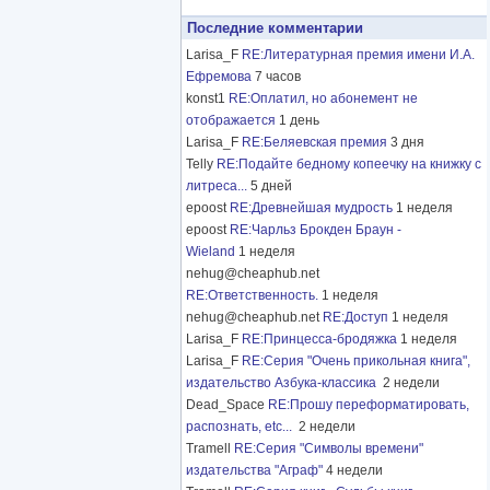
Последние комментарии
Larisa_F
RE:Литературная премия имени И.А.
Ефремова
7 часов
konst1
RE:Оплатил, но абонемент не
отображается
1 день
Larisa_F
RE:Беляевская премия
3 дня
Telly
RE:Подайте бедному копеечку на книжку с
литреса...
5 дней
epoost
RE:Древнейшая мудрость
1 неделя
epoost
RE:Чарльз Брокден Браун -
Wieland
1 неделя
nehug@cheaphub.net
RE:Ответственность.
1 неделя
nehug@cheaphub.net
RE:Доступ
1 неделя
Larisa_F
RE:Принцесса-бродяжка
1 неделя
Larisa_F
RE:Серия "Очень прикольная книга",
издательство Азбука-классика
2 недели
Dead_Space
RE:Прошу переформатировать,
распознать, etc...
2 недели
Tramell
RE:Серия "Символы времени"
издательства "Аграф"
4 недели