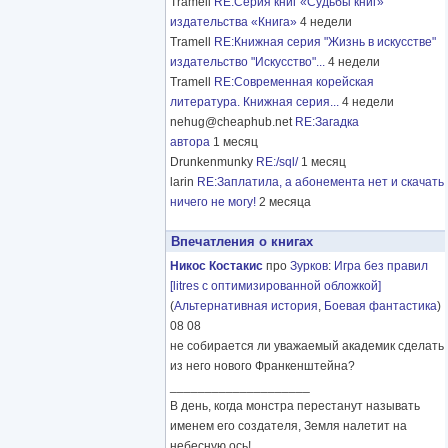
Tramell
RE:Серия книг «Судьбы книг»
издательства «Книга»
4 недели
Tramell
RE:Книжная серия "Жизнь в искусстве"
издательство "Искусство"...
4 недели
Tramell
RE:Современная корейская
литература. Книжная серия...
4 недели
nehug@cheaphub.net
RE:Загадка
автора
1 месяц
Drunkenmunky
RE:/sql/
1 месяц
larin
RE:Заплатила, а абонемента нет и скачать
ничего не могу!
2 месяца
Впечатления о книгах
Никос Костакис
про
Зурков
:
Игра без правил
[litres с оптимизированной обложкой]
(
Альтернативная история
,
Боевая фантастика
)
08 08
не собирается ли уважаемый академик сделать
из него нового Франкенштейна?
____________________
В день, когда монстра перестанут называть
именем его создателя, Земля налетит на
небесную ось!