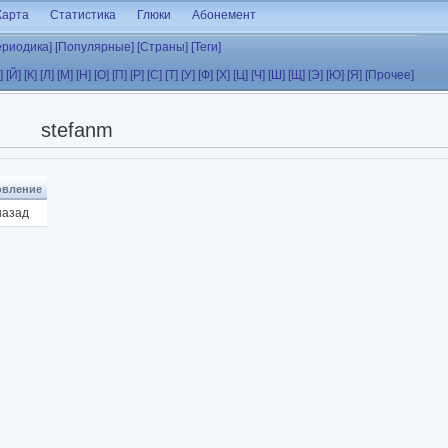
Карта
Статистика
Глюки
Абонемент
ериодика]
[Популярные]
[Страны]
[Теги]
]
[Й]
[К]
[Л]
[М]
[Н]
[О]
[П]
[Р]
[С]
[Т]
[У]
[Ф]
[Х]
[Ц]
[Ч]
[Ш]
[Щ]
[Э]
[Ю]
[Я]
[Прочее]
stefanm
овление
назад