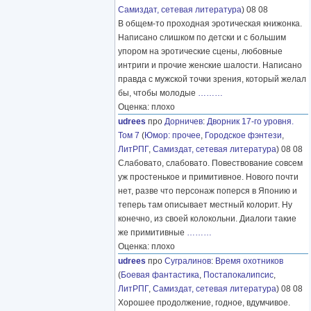
Самиздат, сетевая литература
) 08 08
В общем-то проходная эротическая книжонка.
Написано слишком по детски и с большим
упором на эротические сцены, любовные
интриги и прочие женские шалости. Написано
правда с мужской точки зрения, который желал
бы, чтобы молодые
………
Оценка: плохо
udrees
про
Дорничев
:
Дворник 17-го уровня.
Том 7
(
Юмор: прочее
,
Городское фэнтези
,
ЛитРПГ
,
Самиздат, сетевая литература
) 08 08
Слабовато, слабовато. Повествование совсем
уж простенькое и примитивное. Нового почти
нет, разве что персонаж поперся в Японию и
теперь там описывает местный колорит. Ну
конечно, из своей колокольни. Диалоги такие
же примитивные
………
Оценка: плохо
udrees
про
Сугралинов
:
Время охотников
(
Боевая фантастика
,
Постапокалипсис
,
ЛитРПГ
,
Самиздат, сетевая литература
) 08 08
Хорошее продолжение, годное, вдумчивое.