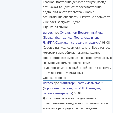
Главное, постоянно держит в тонусе, всегда
есть какой-то цейтнот, героев постоянно
подгоняют обстоятельства и новые
возникающие опасности. Сюжет не провисает,
и не дает заскучать. Даже
………
Оценка: отлично!
udrees
про
Сугралинов
:
Безымянный клан
(
Боевая фантастика
,
Постапокалипсис
,
ЛитРПГ
,
Самиздат, сетевая литература
) 08 08
Хорошо написано, увлекательно. Все в жанре,
которым так изобилуют выживальщики.
Постепенно все смещается в сторону вражды с
конкурирующими человеческими
группировками. Главный герой все так же крут и
получает много уникальных
………
Оценка: хорошо
udrees
про
Мантикор
:
Власть Мотылька 2
(
Городское фэнтези
,
ЛитРПГ
,
Самиздат,
сетевая литература
) 08 08
Достаточно сложноватое для чтения
повествование, ввиду того что главный герой
все время рассуждает, и рассуждения