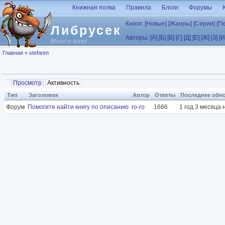
Перейти к основному содержанию
Книжная полка
Правила
Блоги
Форумы
Книги:
[Новые]
[Жанры]
[Серии]
[П
Либрусек
Авторы:
[А]
[Б]
[В]
[Г]
[Д]
[Е]
[Ж]
[З]
[И
Много книг
Вы здесь
Главная
»
stefanm
Главные вкладки
Просмотр
Активность
(активная вкладка)
Тип
Заголовок
Автор
Ответы
Последнее обн
Форум
Помогите найти книгу по описанию
ro-ro
1666
1 год 3 месяца 