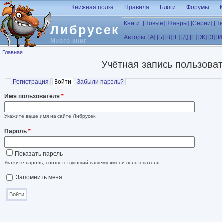
Перейти к основному содержанию
Книжная полка
Правила
Блоги
Форумы
Книги:
[Новые]
[Жанры]
[Серии]
[П
Либрусек
Авторы:
[А]
[Б]
[В]
[Г]
[Д]
[Е]
[Ж]
[З]
[И
Много книг
Вы здесь
Главная
Учётная запись пользова
Главные вкладки
Регистрация
Войти
(активная вкладка)
Забыли пароль?
Имя пользователя
*
Укажите ваше имя на сайте Либрусек.
Пароль
*
Показать пароль
Укажите пароль, соответствующий вашему имени пользователя.
Запомнить меня