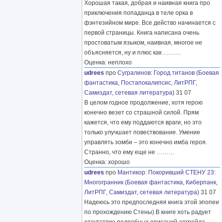
Хорошая такая, добрая и наивная книга про
приключения попаданца в теле орка в
фэнтезийном мире. Все действо начинается с
первой страницы. Книга написана очень
простоватым языком, наивная, многое не
объясняется, ну и плюс как
………
Оценка: неплохо
udrees
про
Сугралинов
:
Город титанов
(
Боевая
фантастика
,
Постапокалипсис
,
ЛитРПГ
,
Самиздат, сетевая литература
) 31 07
В целом годное продолжение, хотя герою
конечно везет со страшной силой. Прям
кажется, что ему поддаются враги, но это
только улучшает повествование. Умение
управлять зомби – это конечно имба героя.
Странно, что ему еще не
………
Оценка: хорошо
udrees
про
Мантикор
:
Покоривший СТЕНУ 23:
Многогранник
(
Боевая фантастика
,
Киберпанк
,
ЛитРПГ
,
Самиздат, сетевая литература
) 31 07
Надеюсь это предпоследняя книга этой эпопеи
по прохождению Стены) В книге хоть радует