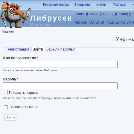
Перейти к основному содержанию
Книжная полка
Правила
Блоги
Форумы
Книги:
[Новые]
[Жанры]
[Серии]
[П
Либрусек
Авторы:
[А]
[Б]
[В]
[Г]
[Д]
[Е]
[Ж]
[З]
[И
Много книг
Вы здесь
Главная
Учётна
Главные вкладки
Регистрация
Войти
(активная вкладка)
Забыли пароль?
Имя пользователя
*
Укажите ваше имя на сайте Либрусек.
Пароль
*
Показать пароль
Укажите пароль, соответствующий вашему имени пользователя.
Запомнить меня