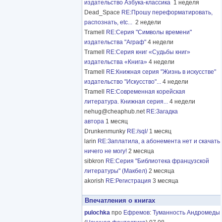
издательство Азбука-классика
1 неделя
Dead_Space
RE:Прошу переформатировать,
распознать, etc...
2 недели
Tramell
RE:Серия "Символы времени"
издательства "Аграф"
4 недели
Tramell
RE:Серия книг «Судьбы книг»
издательства «Книга»
4 недели
Tramell
RE:Книжная серия "Жизнь в искусстве"
издательство "Искусство"...
4 недели
Tramell
RE:Современная корейская
литература. Книжная серия...
4 недели
nehug@cheaphub.net
RE:Загадка
автора
1 месяц
Drunkenmunky
RE:/sql/
1 месяц
larin
RE:Заплатила, а абонемента нет и скачать
ничего не могу!
2 месяца
sibkron
RE:Серия "Библиотека французской
литературы" (Макбел)
2 месяца
akorish
RE:Регистрация
3 месяца
Впечатления о книгах
pulochka
про
Ефремов
:
Туманность Андромеды