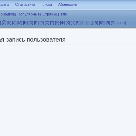
Карта
Статистика
Глюки
Абонемент
ериодика]
[Популярные]
[Страны]
[Теги]
]
[Й]
[К]
[Л]
[М]
[Н]
[О]
[П]
[Р]
[С]
[Т]
[У]
[Ф]
[Х]
[Ц]
[Ч]
[Ш]
[Щ]
[Э]
[Ю]
[Я]
[Прочее]
я запись пользователя