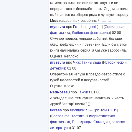
моментов тьма, но они не затянуты и не
перерастают в безнадёжность. Седьмая книга
выбивается из общего ряда в лучшую сторону.
Миллиардер, приговорённый
………
mysevra
про
Рот
:
Insurgent
[en] (
Социальная
фантастика
,
Любовная фантастика
) 02 08
Скучнее первой: меньше событий, больше
обид, рефлексии и претензий. Если бы с этой
книги начиналась серия, я бы уже забросила.
Оценка: неплохо
mysevra
про
Чиж
:
Тайны льда
(
Исторический
детектив
) 02 08
Опереточная чепуха в псевдо-ретро стиле с
кучей нелепостей и несуразностей.
Оценка: плохо
RedRoses3
про
Таксист
01 08
А чем дальше, тем лучше написано. 7 часть
другой "автор" писал? ))
udrees
про
Лисицин
:
Я – Орк. Том 1 [СИ]
(
Боевая фантастика
,
Юмористическая
фантастика
,
Попаданцы
,
Самиздат, сетевая
литература
) 31 07