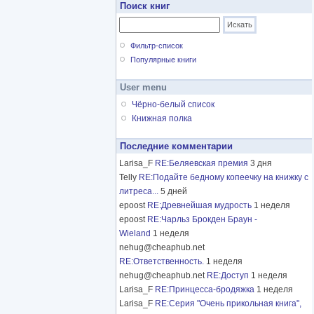
Поиск книг
Фильтр-список
Популярные книги
User menu
Чёрно-белый список
Книжная полка
Последние комментарии
Larisa_F
RE:Беляевская премия
3 дня
Telly
RE:Подайте бедному копеечку на книжку с
литреса...
5 дней
epoost
RE:Древнейшая мудрость
1 неделя
epoost
RE:Чарльз Брокден Браун -
Wieland
1 неделя
nehug@cheaphub.net
RE:Ответственность.
1 неделя
nehug@cheaphub.net
RE:Доступ
1 неделя
Larisa_F
RE:Принцесса-бродяжка
1 неделя
Larisa_F
RE:Серия "Очень прикольная книга",