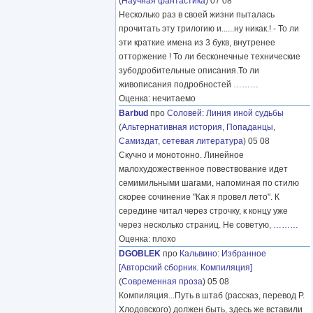
(
Научная фантастика
) 07 08
Несколько раз в своей жизни пыталась
прочитать эту трилогию и......ну никак.! - То ли
эти краткие имена из 3 букв, внутренее
отторжение ! То ли бесконечные технические
зубодробительные описания.То ли
живописания подробностей
………
Оценка: нечитаемо
Barbud
про
Соловей
:
Линия иной судьбы
(
Альтернативная история
,
Попаданцы
,
Самиздат, сетевая литература
) 05 08
Скучно и монотонно. Линейное
малохудожественное повествование идет
семимильными шагами, напоминая по стилю
скорее сочинение "Как я провел лето". К
середине читал через строчку, к концу уже
через несколько страниц. Не советую,
………
Оценка: плохо
DGOBLEK
про
Кальвино
:
Избранное
[Авторский сборник. Компиляция]
(
Современная проза
) 05 08
Компиляция...Путь в штаб (рассказ, перевод Р.
Хлодовского) должен быть, здесь же вставили