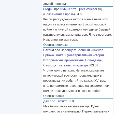
другой перевод.
Oleg68
про
Шлинк
:
Чтец
[
Der Vorleser
ru]
(
Современная проза
) 04 08
Книга- рассуждение автора о вине немецкой
нации за преступления во Второй мировой
войне и о личной трагедии женщины- бывшей
надзирательницы концлагеря. Я не в восторге.
Наверное, не моя тема.
Оценка: неплохо
Barbud
про
Воронцов
:
Военный инженер
Ермака. Книга 1
(
Альтернативная история
,
Исторические приключения
,
Попаданцы
,
Самиздат, сетевая литература
) 03 08
Что-то как-то не ахти. Не знаю, как насчет
исторической точности происходящих в
повествовании событий, но казаки XVI века,
вполне грамотно говорящие на современном
нам литературном языке - это перебор)
Оценка: плохо
Дей
про
Таксист
03 08
Мне было очень захватывающе. Идея
понравилась неимоверно. Переживательных