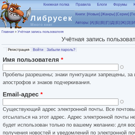
Перейти к основному содержанию
Книжная полка
Правила
Блоги
Форумы
Книги:
[Новые]
[Жанры]
[Серии]
[П
Либрусек
Авторы:
[А]
[Б]
[В]
[Г]
[Д]
[Е]
[Ж]
[З]
[И
Много книг
Вы здесь
Главная
»
Учётная запись пользователя
Учётная запись пользова
Главные вкладки
Регистрация
(активная вкладка)
Войти
Забыли пароль?
Имя пользователя
*
Пробелы разрешены; знаки пунктуации запрещены, за 
апострофов и знаков подчеркивания.
Email-адрес
*
Существующий адрес электронной почты. Все почтовы
отсылаться на этот адрес. Адрес электронной почты н
будет использован только по вашему желанию: для во
получения новостей и уведомлений по электронной по