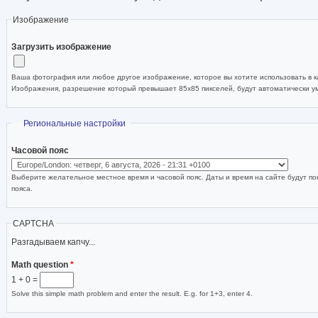
Изображение
Загрузить изображение
Ваша фотография или любое другое изображение, которое вы хотите использовать в ка
Изображения, разрешение который превышает 85x85 пикселей, будут автоматически 
Скрыть
Региональные настройки
Часовой пояс
Выберите желательное местное время и часовой пояс. Даты и время на сайте будут по
пояса.
CAPTCHA
Разгадываем капчу...
Math question
*
1 + 0 =
Solve this simple math problem and enter the result. E.g. for 1+3, enter 4.