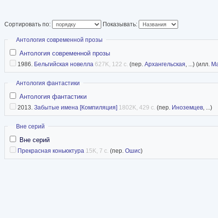
— умение извлекат
фантастическое из 
Сортировать по:
Показывать:
доводить до парадокса логику бесчеловечной
Скрыть
Антология современной прозы
общественных отношении. «Я в постоянном 
Антология современной прозы
прекрасным и отталкивающим. И последнее в
1986.
Бельгийская новелла
627K, 122 с.
(пер.
Архангельская
, ...) (илл.
Ма
представлено обществом, жертвой которого я
Скрыть
Антология фантастики
чувствовал», — говорит писатель. Проза X. Ра
Антология фантастики
пределами Бельгии.
2013.
Забытые имена [Компиляция]
1802K, 429 с.
(пер.
Иноземцев
, ...)
nl.wikipedia
Скрыть
Вне серий
Вне серий
Прекрасная коньюктура
15K, 7 с.
(пер.
Ошис
)