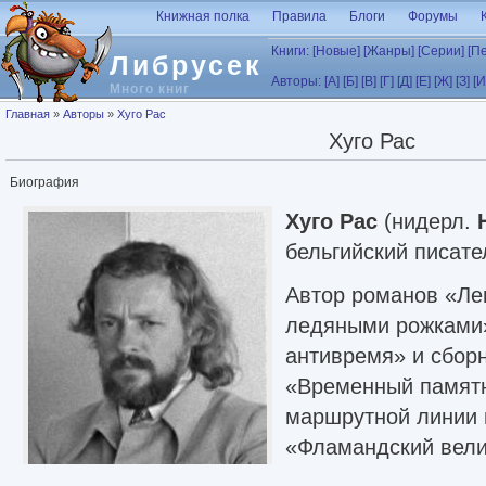
Перейти к основному содержанию
Книжная полка
Правила
Блоги
Форумы
Книги:
[Новые]
[Жанры]
[Серии]
[П
Либрусек
Авторы:
[А]
[Б]
[В]
[Г]
[Д]
[Е]
[Ж]
[З]
[И
Много книг
Вы здесь
Главная
»
Авторы
»
Хуго Рас
Хуго Рас
Биография
Хуго Рас
(нидерл.
бельгийский писате
Автор романов «Ле
ледяными рожками»
антивремя» и сбор
«Временный памятн
маршрутной линии 
«Фламандский вели
Отличительная черт