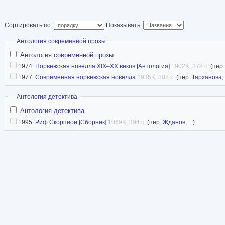
Сортировать по:
Показывать:
Скрыть
Антология современной прозы
Антология современной прозы
1974.
Норвежская новелла XIX–XX веков [Антология]
1902K, 378 с.
(пер
1977.
Современная норвежская новелла
1935K, 302 с.
(пер.
Тарханова
,
Скрыть
Антология детектива
Антология детектива
1995.
Риф Скорпион [Сборник]
1069K, 394 с.
(пер.
Жданов
, ...)