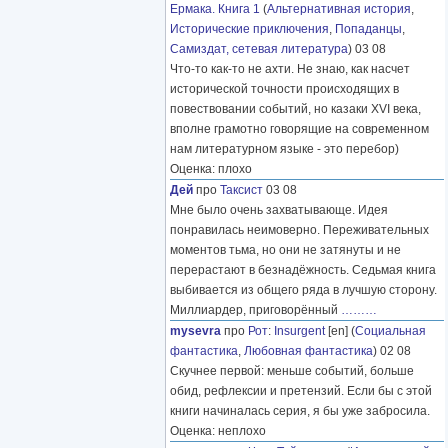
Ермака. Книга 1
(
Альтернативная история
,
Исторические приключения
,
Попаданцы
,
Самиздат, сетевая литература
) 03 08
Что-то как-то не ахти. Не знаю, как насчет
исторической точности происходящих в
повествовании событий, но казаки XVI века,
вполне грамотно говорящие на современном
нам литературном языке - это перебор)
Оценка: плохо
Дей
про
Таксист
03 08
Мне было очень захватывающе. Идея
понравилась неимоверно. Переживательных
моментов тьма, но они не затянуты и не
перерастают в безнадёжность. Седьмая книга
выбивается из общего ряда в лучшую сторону.
Миллиардер, приговорённый
………
mysevra
про
Рот
:
Insurgent
[en] (
Социальная
фантастика
,
Любовная фантастика
) 02 08
Скучнее первой: меньше событий, больше
обид, рефлексии и претензий. Если бы с этой
книги начиналась серия, я бы уже забросила.
Оценка: неплохо