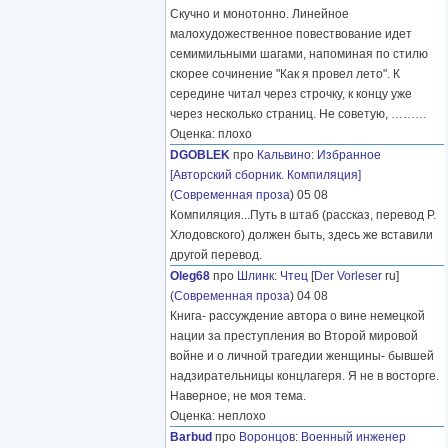
Скучно и монотонно. Линейное
малохудожественное повествование идет
семимильными шагами, напоминая по стилю
скорее сочинение "Как я провел лето". К
середине читал через строчку, к концу уже
через несколько страниц. Не советую,
………
Оценка: плохо
DGOBLEK
про
Кальвино
:
Избранное
[Авторский сборник. Компиляция]
(
Современная проза
) 05 08
Компиляция...Путь в штаб (рассказ, перевод Р.
Хлодовского) должен быть, здесь же вставили
другой перевод.
Oleg68
про
Шлинк
:
Чтец
[
Der Vorleser
ru]
(
Современная проза
) 04 08
Книга- рассуждение автора о вине немецкой
нации за преступления во Второй мировой
войне и о личной трагедии женщины- бывшей
надзирательницы концлагеря. Я не в восторге.
Наверное, не моя тема.
Оценка: неплохо
Barbud
про
Воронцов
:
Военный инженер