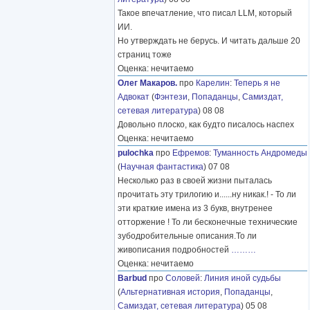
Такое впечатление, что писал LLM, который
ИИ.
Но утверждать не берусь. И читать дальше 20
страниц тоже
Оценка: нечитаемо
Олег Макаров.
про
Карелин
:
Теперь я не
Адвокат
(
Фэнтези
,
Попаданцы
,
Самиздат,
сетевая литература
) 08 08
Довольно плоско, как будто писалось наспех
Оценка: нечитаемо
pulochka
про
Ефремов
:
Туманность Андромеды
(
Научная фантастика
) 07 08
Несколько раз в своей жизни пыталась
прочитать эту трилогию и......ну никак.! - То ли
эти краткие имена из 3 букв, внутренее
отторжение ! То ли бесконечные технические
зубодробительные описания.То ли
живописания подробностей
………
Оценка: нечитаемо
Barbud
про
Соловей
:
Линия иной судьбы
(
Альтернативная история
,
Попаданцы
,
Самиздат, сетевая литература
) 05 08