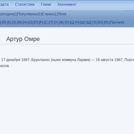
Карта
Статистика
Глюки
Абонемент
ериодика]
[Популярные]
[Страны]
[Теги]
]
[Й]
[К]
[Л]
[М]
[Н]
[О]
[П]
[Р]
[С]
[Т]
[У]
[Ф]
[Х]
[Ц]
[Ч]
[Ш]
[Щ]
[Э]
[Ю]
[Я]
[Прочее]
Артур Омре
; 17 декабря 1887, Брунланес (ныне коммуна Ларвик) — 16 августа 1967, Пор
казов.