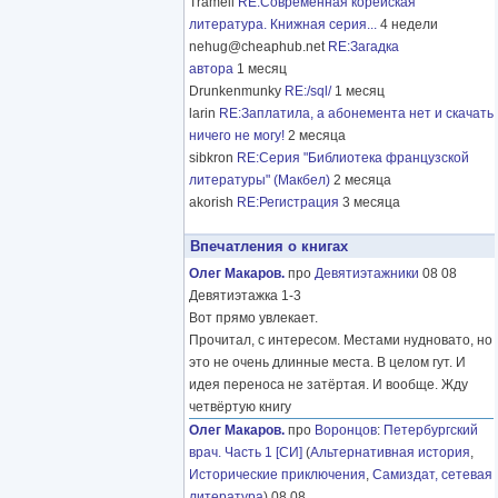
Tramell
RE:Современная корейская
литература. Книжная серия...
4 недели
nehug@cheaphub.net
RE:Загадка
автора
1 месяц
Drunkenmunky
RE:/sql/
1 месяц
larin
RE:Заплатила, а абонемента нет и скачать
ничего не могу!
2 месяца
sibkron
RE:Серия "Библиотека французской
литературы" (Макбел)
2 месяца
akorish
RE:Регистрация
3 месяца
Впечатления о книгах
Олег Макаров.
про
Девятиэтажники
08 08
Девятиэтажка 1-3
Вот прямо увлекает.
Прочитал, с интересом. Местами нудновато, но
это не очень длинные места. В целом гут. И
идея переноса не затёртая. И вообще. Жду
четвёртую книгу
Олег Макаров.
про
Воронцов
:
Петербургский
врач. Часть 1 [СИ]
(
Альтернативная история
,
Исторические приключения
,
Самиздат, сетевая
литература
) 08 08