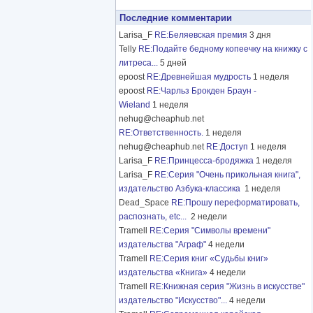
Последние комментарии
Larisa_F
RE:Беляевская премия
3 дня
Telly
RE:Подайте бедному копеечку на книжку с
литреса...
5 дней
epoost
RE:Древнейшая мудрость
1 неделя
epoost
RE:Чарльз Брокден Браун -
Wieland
1 неделя
nehug@cheaphub.net
RE:Ответственность.
1 неделя
nehug@cheaphub.net
RE:Доступ
1 неделя
Larisa_F
RE:Принцесса-бродяжка
1 неделя
Larisa_F
RE:Серия "Очень прикольная книга",
издательство Азбука-классика
1 неделя
Dead_Space
RE:Прошу переформатировать,
распознать, etc...
2 недели
Tramell
RE:Серия "Символы времени"
издательства "Аграф"
4 недели
Tramell
RE:Серия книг «Судьбы книг»
издательства «Книга»
4 недели
Tramell
RE:Книжная серия "Жизнь в искусстве"
издательство "Искусство"...
4 недели