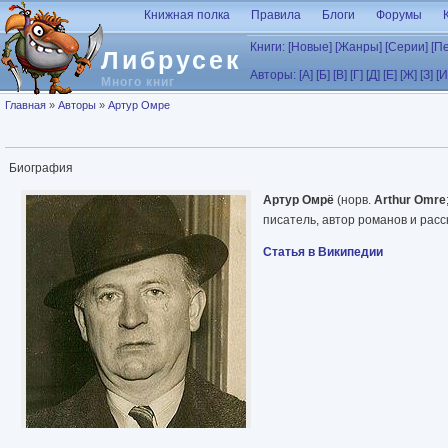
Перейти к основному содержанию
Книжная полка
Правила
Блоги
Форумы
Книги:
[Новые]
[Жанры]
[Серии]
[П
Либрусек
Авторы:
[А]
[Б]
[В]
[Г]
[Д]
[Е]
[Ж]
[З]
[И
Много книг
Вы здесь
Главная
»
Авторы
»
Артур Омре
Биография
Артур Омрё
(норв.
Arthur Omre
писатель, автор романов и расс
Статья в Википедии