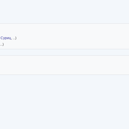
.
Суриц
, ...)
 ...)