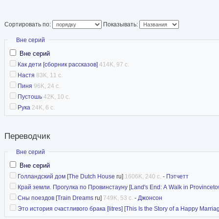
Сортировать по:
Показывать:
Скрыть
Вне серий
Вне серий
Как дети [сборник рассказов]
414K, 97 с.
Настя
83K, 11 с.
Пиня
96K, 24 с.
Пустошь
42K, 10 с.
Рука
24K, 6 с.
Переводчик
Скрыть
Вне серий
Вне серий
Голландский дом
[
The Dutch House
ru]
1606K, 240 с.
-
Пэтчетт
Край земли. Прогулка по Провинстауну
[
Land's End: A Walk in Provincet
Сны поездов
[
Train Dreams
ru]
749K, 53 с.
-
Джонсон
Это история счастливого брака [litres]
[
This Is the Story of a Happy Marria