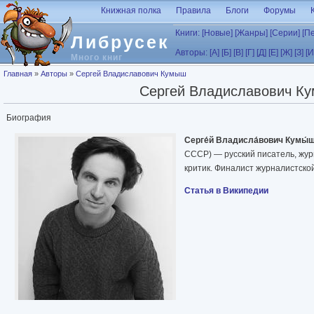
Перейти к основному содержанию
Книжная полка
Правила
Блоги
Форумы
Книги:
[Новые]
[Жанры]
[Серии]
[П
Либрусек
Авторы:
[А]
[Б]
[В]
[Г]
[Д]
[Е]
[Ж]
[З]
[И
Много книг
Вы здесь
Главная
»
Авторы
»
Сергей Владиславович Кумыш
Сергей Владиславович К
Биография
Серге́й Владисла́вович Кумы́
СССР) — русский писатель, жур
критик. Финалист журналистско
Статья в Википедии