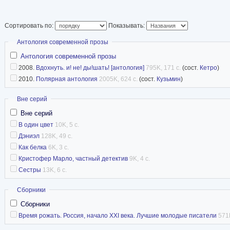
Сортировать по:
Показывать:
Скрыть
Антология современной прозы
Антология современной прозы
2008.
Вдохнуть. и! не! ды!шать! [антология]
795K, 171 с.
(сост.
Кетро
)
2010.
Полярная антология
2005K, 624 с.
(сост.
Кузьмин
)
Скрыть
Вне серий
Вне серий
В один цвет
10K, 5 с.
Дэниэл
128K, 49 с.
Как белка
6K, 3 с.
Кристофер Марло, частный детектив
9K, 4 с.
Сестры
13K, 6 с.
Скрыть
Сборники
Сборники
Время рожать. Россия, начало XXI века. Лучшие молодые писатели
571K