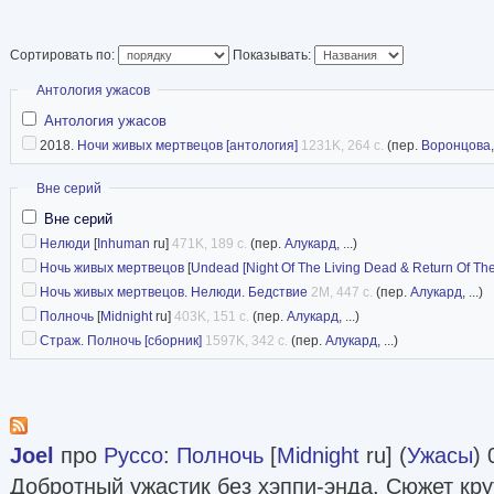
Сортировать по:
Показывать:
Скрыть
Антология ужасов
Антология ужасов
2018.
Ночи живых мертвецов [антология]
1231K, 264 с.
(пер.
Воронцова
Скрыть
Вне серий
Вне серий
Нелюди
[
Inhuman
ru]
471K, 189 с.
(пер.
Алукард
, ...)
Ночь живых мертвецов
[
Undead [Night Of The Living Dead & Return Of The
Ночь живых мертвецов. Нелюди. Бедствие
2M, 447 с.
(пер.
Алукард
, ...)
Полночь
[
Midnight
ru]
403K, 151 с.
(пер.
Алукард
, ...)
Страж. Полночь [сборник]
1597K, 342 с.
(пер.
Алукард
, ...)
Joel
про
Руссо
:
Полночь
[
Midnight
ru] (
Ужасы
) 
Добротный ужастик без хэппи-энда. Сюжет кру