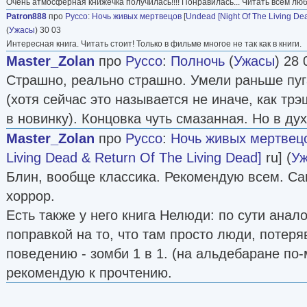
Очень атмосферная книжечка получилась!!!! Понравилась... Читать всем лю
Patron888
про
Руссо
:
Ночь живых мертвецов
[
Undead [Night Of The Living De
(
Ужасы
) 30 03
Интересная книга. Читать стоит! Только в фильме многое не так как в книги.
Master_Zolan
про
Руссо
:
Полночь
(
Ужасы
) 28 
Страшно, реально страшно. Умели раньше пу
(хотя сейчас это называется не иначе, как трэ
в новинку). Концовка чуть смазанная. Но в дух
Master_Zolan
про
Руссо
:
Ночь живых мертвец
Living Dead & Return Of The Living Dead]
ru] (
У
Блин, вообще классика. Рекомендую всем. С
хоррор.
Есть также у него книга Нелюди: по сути анал
поправкой на то, что там просто люди, потеря
поведению - зомби 1 в 1. (на альдебаране по
рекомендую к прочтению.