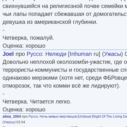
свихнувшейся на религиозной почве семейки м
чьи лапы попадает сбежавшая от домогательс
девушка из американской глубинки.
-
Четверка, пожалуй.
Оценка: хорошо
Joel
про
Руссо
:
Нелюди
[
Inhuman
ru] (
Ужасы
) 
Довольно неплохой околозомби-ужастик, где о
террористы-коммунисты и государственные сп
одинаково мерзкими (хотя нет, среди ФБРовце
отморозок, так что комми всё же лидируют).
-
Четверка. Читается легко.
Оценка: хорошо
alisia_2004
про
Руссо
:
Ночь живых мертвецов
[
Undead [Night Of The Living D
(
Ужасы
) 03 04