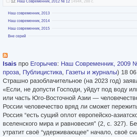
12.
Наш Современник, 2012 № 12
1494K, 288 с.
Показать
Наш современник, 2013
Показать
Наш современник, 2014
Показать
Наш современник, 2015
Показать
Вне серий
Isais
про
Егорычев
:
Наш Современник, 2009 
проза
,
Публицистика
,
Газеты и журналы
) 18 06
Страшно разоблачительное (на 2023 год) заяв
«Если, не допусти Господи, уйдут под воду ил
или часть Юго-Восточной Азии — человечеств
России человечество вряд ли сможет пережить
Россия “есть сущий оплот европейско-азиатско
вселенского мира и равновесия” (2, с. 327). Б
утратит своё “удерживающее” начало, своё си