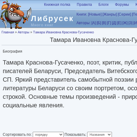
Перейти к основному содержанию
Книжная полка
Правила
Блоги
Форумы
Книги:
[Новые]
[Жанры]
[Серии]
[П
Либрусек
Авторы:
[А]
[Б]
[В]
[Г]
[Д]
[Е]
[Ж]
[З]
[И
Много книг
Вы здесь
Главная
»
Авторы
»
Тамара Ивановна Краснова-Гусаченко
Тамара Ивановна Краснова-Г
Биография
Тамара Краснова-Гусаченко, поэт, критик, пуб
писателей Беларуси, Председатель Витебског
СП. Яркий представитель самобытной поэзии 
литературы Беларуси со своим портретом, ос
строкой. Основные темы произведений - приро
социальные явления.
Сортировать по:
Показывать: