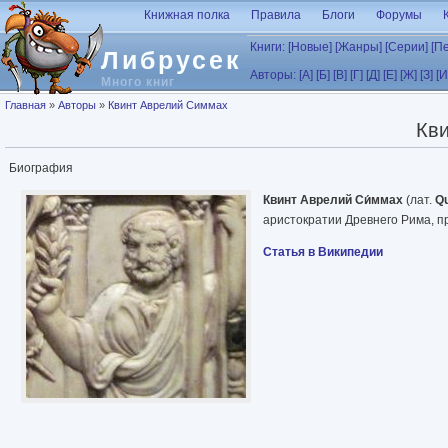
Перейти к основному содержанию
Книжная полка
Правила
Блоги
Форумы
Книги:
[Новые]
[Жанры]
[Серии]
[П
Либрусек
Авторы:
[А]
[Б]
[В]
[Г]
[Д]
[Е]
[Ж]
[З]
[И
Много книг
Вы здесь
Главная
»
Авторы
»
Квинт Аврелий Симмах
Кв
Биография
Квинт Аврелий Си́ммах
(лат.
Qu
аристократии Древнего Рима, 
Статья в Википедии