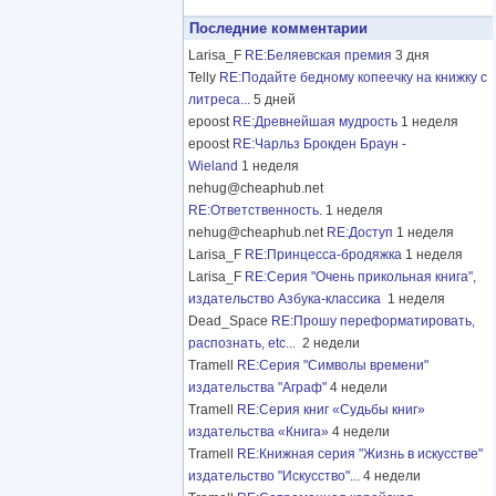
Последние комментарии
Larisa_F
RE:Беляевская премия
3 дня
Telly
RE:Подайте бедному копеечку на книжку с
литреса...
5 дней
epoost
RE:Древнейшая мудрость
1 неделя
epoost
RE:Чарльз Брокден Браун -
Wieland
1 неделя
nehug@cheaphub.net
RE:Ответственность.
1 неделя
nehug@cheaphub.net
RE:Доступ
1 неделя
Larisa_F
RE:Принцесса-бродяжка
1 неделя
Larisa_F
RE:Серия "Очень прикольная книга",
издательство Азбука-классика
1 неделя
Dead_Space
RE:Прошу переформатировать,
распознать, etc...
2 недели
Tramell
RE:Серия "Символы времени"
издательства "Аграф"
4 недели
Tramell
RE:Серия книг «Судьбы книг»
издательства «Книга»
4 недели
Tramell
RE:Книжная серия "Жизнь в искусстве"
издательство "Искусство"...
4 недели