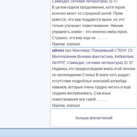
Самиздат, сетевая литература
) 31 07
В целом годное продолжение, хотя герою
конечно везет со страшной силой. Прям
кажется, что ему поддаются враги, но это
только улучшает повествование. Умение
управлять зомби – это конечно имба героя.
Странно, что ему еще не
………
Оценка: хорошо
udrees
про
Мантикор
:
Покоривший СТЕНУ 23:
Многогранник
(
Боевая фантастика
,
Киберпанк
,
ЛитРПГ
,
Самиздат, сетевая литература
) 31 07
Надеюсь это предпоследняя книга этой эпопеи
по прохождению Стены) В книге хоть радует
отсутствие подробных описаний апгрейда
навыков, которые очень трудно читать и еще
труднее воспринимать. Сам язык
повествования все такой
………
Оценка: хорошо
больше впечатлений