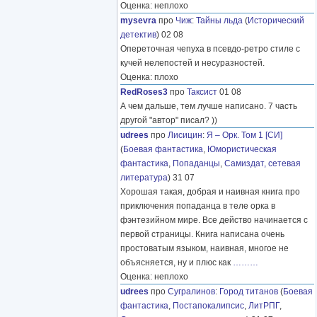
Оценка: неплохо
mysevra
про
Чиж
:
Тайны льда
(
Исторический
детектив
) 02 08
Опереточная чепуха в псевдо-ретро стиле с
кучей нелепостей и несуразностей.
Оценка: плохо
RedRoses3
про
Таксист
01 08
А чем дальше, тем лучше написано. 7 часть
другой "автор" писал? ))
udrees
про
Лисицин
:
Я – Орк. Том 1 [СИ]
(
Боевая фантастика
,
Юмористическая
фантастика
,
Попаданцы
,
Самиздат, сетевая
литература
) 31 07
Хорошая такая, добрая и наивная книга про
приключения попаданца в теле орка в
фэнтезийном мире. Все действо начинается с
первой страницы. Книга написана очень
простоватым языком, наивная, многое не
объясняется, ну и плюс как
………
Оценка: неплохо
udrees
про
Сугралинов
:
Город титанов
(
Боевая
фантастика
,
Постапокалипсис
,
ЛитРПГ
,