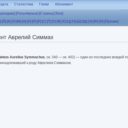
Карта
Статистика
Глюки
Абонемент
ериодика]
[Популярные]
[Страны]
[Теги]
]
[Й]
[К]
[Л]
[М]
[Н]
[О]
[П]
[Р]
[С]
[Т]
[У]
[Ф]
[Х]
[Ц]
[Ч]
[Ш]
[Щ]
[Э]
[Ю]
[Я]
[Прочее]
инт Аврелий Симмах
intus Aurelius Symmachus
, ок. 340 — ок. 402) — один из последних вождей 
принадлежавший к роду Аврелиев Симмахов.