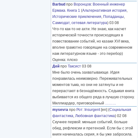
Barbud
про
Воронцов
:
Военный инженер
Ермака. Книга 1
(
Альтернативная история
,
Исторические приключения
,
Попаданцы
,
Самиздат, сетевая литература
) 03 08
Что-то как-то не ахти. Не знаю, как насчет
исторической точности происходящих в
повествовании событий, но казаки XVI века,
вполне грамотно говорящие на современном
нам литературном языке - это перебор)
Оценка: плохо
Дей
про
Таксист
03 08
Мне было очень захватывающе. Идея
понравилась неимоверно. Переживательных
моментов тьма, но они не затянуты и не
перерастают в безнадёжность. Седьмая книга
выбивается из общего ряда в лучшую сторону.
Миллиардер, приговорённый
………
mysevra
про
Рот
:
Insurgent
[en] (
Социальная
фантастика
,
Любовная фантастика
) 02 08
Скучнее первой: меньше событий, больше
обид, рефлексии и претензий. Если бы с этой
книги начиналась серия, я бы уже забросила.