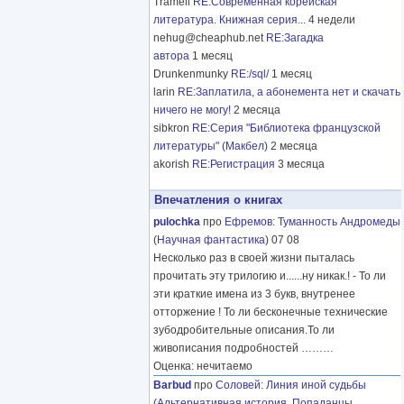
Tramell
RE:Современная корейская
литература. Книжная серия...
4 недели
nehug@cheaphub.net
RE:Загадка
автора
1 месяц
Drunkenmunky
RE:/sql/
1 месяц
larin
RE:Заплатила, а абонемента нет и скачать
ничего не могу!
2 месяца
sibkron
RE:Серия "Библиотека французской
литературы" (Макбел)
2 месяца
akorish
RE:Регистрация
3 месяца
Впечатления о книгах
pulochka
про
Ефремов
:
Туманность Андромеды
(
Научная фантастика
) 07 08
Несколько раз в своей жизни пыталась
прочитать эту трилогию и......ну никак.! - То ли
эти краткие имена из 3 букв, внутренее
отторжение ! То ли бесконечные технические
зубодробительные описания.То ли
живописания подробностей
………
Оценка: нечитаемо
Barbud
про
Соловей
:
Линия иной судьбы
(
Альтернативная история
,
Попаданцы
,