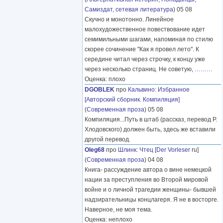
Самиздат, сетевая литература
) 05 08
Скучно и монотонно. Линейное
малохудожественное повествование идет
семимильными шагами, напоминая по стилю
скорее сочинение "Как я провел лето". К
середине читал через строчку, к концу уже
через несколько страниц. Не советую,
………
Оценка: плохо
DGOBLEK
про
Кальвино
:
Избранное
[Авторский сборник. Компиляция]
(
Современная проза
) 05 08
Компиляция...Путь в штаб (рассказ, перевод Р.
Хлодовского) должен быть, здесь же вставили
другой перевод.
Oleg68
про
Шлинк
:
Чтец
[
Der Vorleser
ru]
(
Современная проза
) 04 08
Книга- рассуждение автора о вине немецкой
нации за преступления во Второй мировой
войне и о личной трагедии женщины- бывшей
надзирательницы концлагеря. Я не в восторге.
Наверное, не моя тема.
Оценка: неплохо