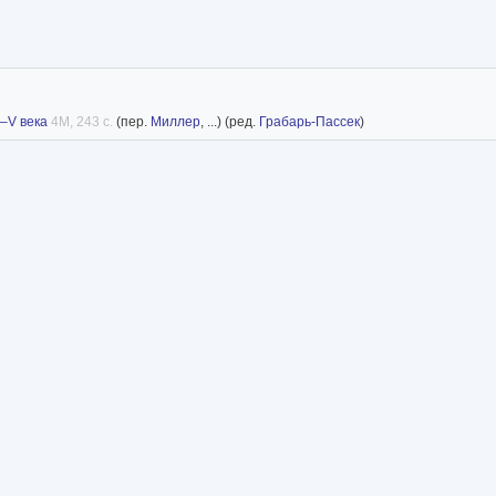
I–V века
4M, 243 с.
(пер.
Миллер
, ...) (ред.
Грабарь-Пассек
)