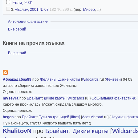
Если, 2001
3.
«Если», 2001 № 03
1827K, 290 с.
(пер.
Мирер
, ...)
Показать
Антология фантастики
Показать
Вне серий
Книги на прочих языках
Показать
Вне серий
Абракадабра89
про
Желязны
:
Дикие карты
[
Wildcards
ru] (
Фэнтези
) 04 09
из всего сборника зашел только Желязны
Оценка: неплохо
mysevra
про
Брайант
:
Дикие карты
[
Wildcards
ru] (
Социальная фантастика
)
Как-то не прониклась. Может, ожидала слишком многого.
Оценка: неплохо
begon
про
Брайант
:
Тузы за границей [litres]
[
Aces Abroad
ru] (
Научная фанта
Ну наконец-то, спустя какдх-то вадцать пять лет :)
KhalitovN
про
Брайант
:
Дикие карты
[
Wildcard