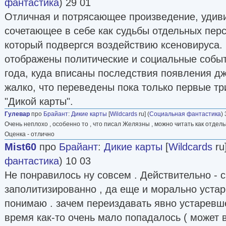
фантастика
) 29 01
Отличная и потрясающее произведение, удив
сочетающее в себе как судьбы отдельных перс
который подвергся воздействию ксеновируса.
отображены политические и социальные событ
года, куда вписаны последствия появления дж
жалко, что переведены пока только первые три
"Дикой карты".
Гулевар
про
Брайант
:
Дикие карты
[
Wildcards
ru] (
Социальная фантастика
)
Очень неплохо , особенно то , что писал Желязны , можно читать как отдел
Оценка - отлично
Mist60
про
Брайант
:
Дикие карты
[
Wildcards
ru]
фантастика
) 10 03
Не понравилось ну совсем . Действительно - 
заполитизированно , да еще и морально устар
понимаю . зачем переиздавать явно устаревше
время как-то очень мало попадалось ( может 