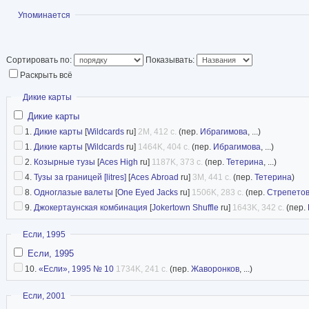
вещей» (1991 г.). Первый его роман — «Фронть
Показать
Упоминается
добротное НФ-произведение о полете на Марс
«Затерянные города сердца» (1988 г.) — почти
Сортировать по:
Показывать:
скорее, «магический реализм», близкий к Борх
Раскрыть всё
К интеллектуальной прозе, а не к фантастике 
Скрыть
Дикие карты
крупную вещь Шайнера («Тюрьма», 1990 г.). У
Дикие карты
повод для опасений: фантастической литерат
1.
Дикие карты
[
Wildcards
ru]
2M, 412 с.
(пер.
Ибрагимова
, ...)
потеря, если Шайнер полностью уйдет в друго
1.
Дикие карты
[
Wildcards
ru]
1464K, 404 с.
(пер.
Ибрагимова
, ...)
2.
Козырные тузы
[
Aces High
ru]
1187K, 373 с.
(пер.
Тетерина
, ...)
en.wikipedia
4.
Тузы за границей [litres]
[
Aces Abroad
ru]
3M, 441 с.
(пер.
Тетерина
)
8.
Одноглазые валеты
[
One Eyed Jacks
ru]
1506K, 283 с.
(пер.
Стрепето
9.
Джокертаунская комбинация
[
Jokertown Shuffle
ru]
1643K, 342 с.
(пер.
Скрыть
Если, 1995
Если, 1995
10.
«Если», 1995 № 10
1734K, 241 с.
(пер.
Жаворонков
, ...)
Скрыть
Если, 2001