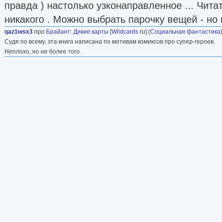
правда ) настолько узконаправленное ... Чита
никакого . Можно выбрать парочку вещей - но 
qaz1wsx3
про
Брайант
:
Дикие карты
[
Wildcards
ru] (
Социальная фантастика
Судя по всему, эта книга написана по мотивам комиксов про супер-героев.
Неплохо, но не более того.