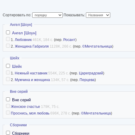
Сортировать по:
Показывать:
Скрыть
Ангел [Шоун]
Ангел [Шоун]
1.
Любовник
461K, 184 с.
(пер.
Росант
)
2.
Женщина Габриэля
1128K, 266 с.
(пер.
©Мечтательница
)
Скрыть
Шейх
Шейх
1.
Нежный наставник
554K, 225 с.
(пер.
Цареградский
)
2.
Мужчина и женщина
134K, 57 с.
(пер.
Перцева
)
Скрыть
Вне серий
Вне серий
Женское счастье
179K, 75 с.
Проснись, моя любовь
696K, 278 с.
(пер.
©Мечтательница
)
Скрыть
Сборники
Сборники