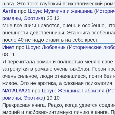
шага. Это тоже глубокий психологический рома
Avrile
про
Шоун
:
Мужчина и женщина
(
Истори
романы
,
Эротика
) 25 12
Мне все книги нравятся, очень и особенно, чт
внешности девственницы. Эта книга особенная
после 40 не надо ставить на себе крест.
Инет
про
Шоун
:
Любовник
(
Исторические люб
08 11
Я перечитала роман и полностью меняю своё 
затронутая в романе очень тяжёлая. Герои пр
очень сильное, люди отчаявшиеся, почти без
живое. Это не эротика, а сложная психология.
NATALYA71
про
Шоун
:
Женщина Габриэля
(
Ис
романы
,
Эротика
) 19 10
Прекрасная книга. Редко, когда удается соед
эмоций и любовно-интимную линию в книге. П