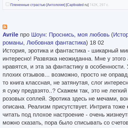
Плененные страстью [Антология]
[
Captivated
ru]
742K, 297 с.
Avrile
про
Шоун
:
Проснись, моя любовь
(
Исто
романы
,
Любовная фантастика
) 18 02
История, эротика и фантастика - шикарный ми
интересно! Развязка неожиданна. Мне у этого 
нравятся, и эта за фантастику в особенности.
плохих отзывов... возможно, просто не опра
то книга классная, не затянутая, слог интере
я сужу предвзято..? Скажем так, это не легкий
розовых соплей. Эротика здесь не мечами, во
описана. Реализм присутствует. Интрига тоже
читать под плохое настроение - очень жизне
можно сказать, пора было списывать со счетов