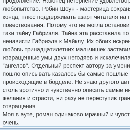
продолжение. Наконец нетерпение удовлетвор
любопытство. Робин Шоун - мастерица сохраня
конца, плюс поддерживать азарт читателя на
повествования. Потому что не могла остановит
таки тайну Габриэля. Тайна эта расставила п
ненависти Габриэля к Майклу. Их обоих искре
любовь тринадцатилетних мальчишек застави
извращенные умы двух негодяев и искалечила
"ангелов". Отдельный респект автору за умени
пошло описывать казалось бы самые пошлые в
происходящие в борделе. Не знаю другого авт
столь эротично и чувственно описать самые 
желания и страсти, ни разу не переступив гра
отвращения.
Моя в ауте, роман одинаково мрачный и чувс
очень.