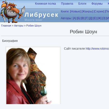
Перейти к основному содержанию
Книжная полка
Правила
Блоги
Форумы
Книги:
[Новые]
[Жанры]
[Серии]
[П
Либрусек
Авторы:
[А]
[Б]
[В]
[Г]
[Д]
[Е]
[Ж]
[З]
[И
Много книг
Вы здесь
Главная
»
Авторы
»
Робин Шоун
Робин Шоун
Биография
Сайт писателя
http://www.robin