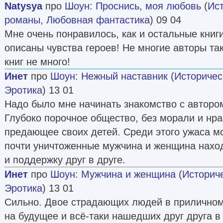
Natysya
про
Шоун
:
Проснись, моя любовь
(
Ис
романы
,
Любовная фантастика
) 09 04
Мне очень понравилось, как и остальные книг
описаны чувства героев! Не многие авторы та
книг не много!
Инет
про
Шоун
:
Нежный наставник
(
Историче
Эротика
) 13 01
Надо было мне начинать знакомство с автором
Глубоко порочное общество, без морали и нра
предающее своих детей. Среди этого ужаса м
почти уничтоженные мужчина и женщина нахо
и поддержку друг в друге.
Инет
про
Шоун
:
Мужчина и женщина
(
Историч
Эротика
) 13 01
Сильно. Двое страдающих людей в приличном
на будущее и всё-таки нашедших друг друга в