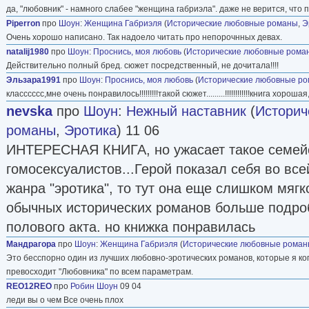
да, "любовник" - намного слабее "женщина габриэла". даже не верится, что 
Piperron
про
Шоун
:
Женщина Габриэля
(
Исторические любовные романы
,
Э
Очень хорошо написано. Так надоело читать про непорочнных девах.
natalij1980
про
Шоун
:
Проснись, моя любовь
(
Исторические любовные рома
Действительно полный бред. сюжет посредственный, не дочитала!!!!
Эльзара1991
про
Шоун
:
Проснись, моя любовь
(
Исторические любовные р
класссссс,мне очень понравилось!!!!!!!!!такой сюжет.........!!!!!!!!!!!!книга хор
nevska
про
Шоун
:
Нежный наставник
(
Историч
романы
,
Эротика
) 11 06
ИНТЕРЕСНАЯ КНИГА, но ужасает такое семей
гомосексуалистов...Герой показал себя во всей
жанра "эротика", то тут она еще слишком мягк
обычных исторических романов больше подро
полового акта. но книжка понравилась
Мандрагора
про
Шоун
:
Женщина Габриэля
(
Исторические любовные рома
Это бесспорно один из лучших любовно-эротических романов, которые я ког
превосходит "Любовника" по всем параметрам.
REO12REO
про
Робин Шоун
09 04
леди вы о чем Все очень плох