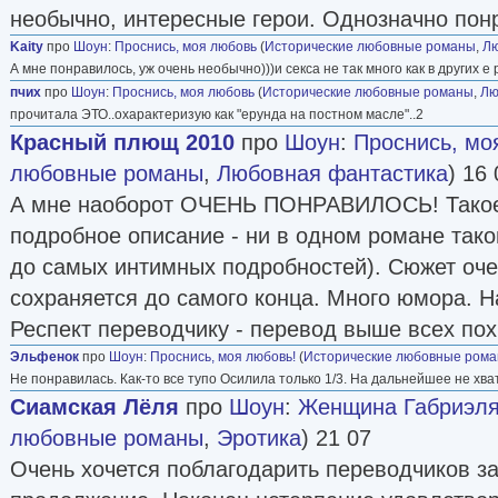
необычно, интересные герои. Однозначно пон
Kaity
про
Шоун
:
Проснись, моя любовь
(
Исторические любовные романы
,
Лю
А мне понравилось, уж очень необычно)))и секса не так много как в других е
пчих
про
Шоун
:
Проснись, моя любовь
(
Исторические любовные романы
,
Лю
прочитала ЭТО..охарактеризую как "ерунда на постном масле"..2
Красный плющ 2010
про
Шоун
:
Проснись, мо
любовные романы
,
Любовная фантастика
) 16 
А мне наоборот ОЧЕНЬ ПОНРАВИЛОСЬ! Такое
подробное описание - ни в одном романе тако
до самых интимных подробностей). Сюжет оче
сохраняется до самого конца. Много юмора. Н
Респект переводчику - перевод выше всех пох
Эльфенок
про
Шоун
:
Проснись, моя любовь!
(
Исторические любовные ром
Не понравилась. Как-то все тупо Осилила только 1/3. На дальнейшее не хва
Сиамская Лёля
про
Шоун
:
Женщина Габриэл
любовные романы
,
Эротика
) 21 07
Очень хочется поблагодарить переводчиков з