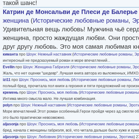
такой шанс!
Катрин де Монсальви де Плеси де Балерье
женщина
(
Исторические любовные романы
,
Эр
Удивительная вещь любовь! Мужчина чьё серд
женщина, просто жаждущая любви. Они прост
друг другу любовь. Это моя самая любимая кн
киманта
про
Шоун
:
Нежный наставник
(
Исторические любовные романы
,
Эр
интересный не предсказуемый роман и море впечатлений...
Evellin
про
Шоун
:
Женщина Габриэля
(
Исторические любовные романы
,
Эро
Жаль, что нет оценки "шедевр". Лучшая книга автора из выложенных, ИМХО
izi11
про
Шоун
:
Проснись, моя любовь
(
Исторические любовные романы
,
Лю
полный бред, прочитала пол книги а героиня и пяти предложений не произн
кремень
про
Шоун
:
Проснись, моя любовь
(
Исторические любовные романы
Интима много смысла мало. Не лучшая комбинация.
polyn
про
Шоун
:
Нежный наставник
(
Исторические любовные романы
,
Эрот
Море впечатлений.Этот роман особенный.Герои пройдя через ад смогли обре
это было практически невозможно.
aljasonja
про
Шоун
:
Проснись, моя любовь
(
Исторические любовные роман
бред. начала с женщины габриэля, всё, что читала дальше было хуже и хуж
aljasonja
про
Шоун
:
Любовник
(
Исторические любовные романы
,
Эротика
) 2