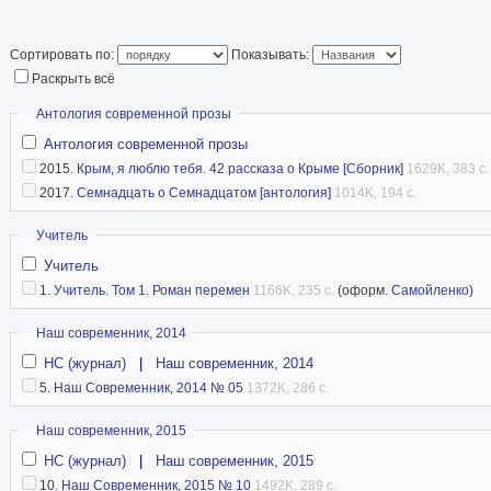
Статья в Википед
Сортировать по:
Показывать:
Раскрыть всё
Скрыть
Антология современной прозы
Антология современной прозы
2015.
Крым, я люблю тебя. 42 рассказа о Крыме [Сборник]
1629K, 383 с.
2017.
Семнадцать о Семнадцатом [антология]
1014K, 194 с.
Скрыть
Учитель
Учитель
1.
Учитель. Том 1. Роман перемен
1166K, 235 с.
(оформ.
Самойленко
)
Скрыть
Наш современник, 2014
НС (журнал)
|
Наш современник, 2014
5.
Наш Современник, 2014 № 05
1372K, 286 с.
Скрыть
Наш современник, 2015
НС (журнал)
|
Наш современник, 2015
10.
Наш Современник, 2015 № 10
1492K, 289 с.