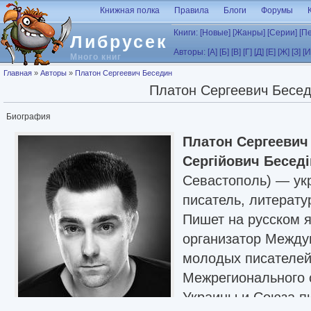
Перейти к основному содержанию
Книжная полка
Правила
Блоги
Форумы
Книги:
[Новые]
[Жанры]
[Серии]
[П
Либрусек
Авторы:
[А]
[Б]
[В]
[Г]
[Д]
[Е]
[Ж]
[З]
[И
Много книг
Вы здесь
Главная
»
Авторы
»
Платон Сергеевич Беседин
Платон Сергеевич Бесе
Биография
Платон Сергеевич
Сергійович Беседі
Севастополь) — ук
писатель, литерату
Пишет на русском я
организатор Между
молодых писателей
Межрегионального 
Украины и Союза п