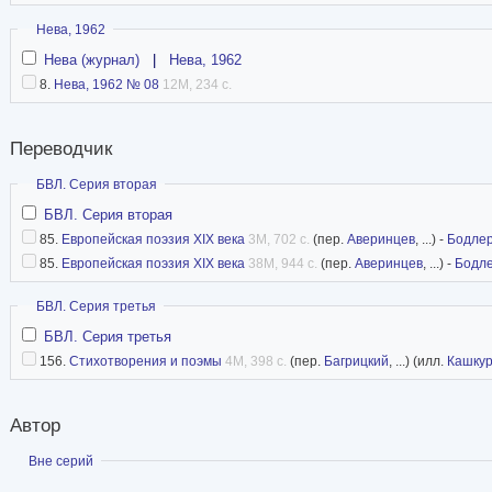
Скрыть
Нева, 1962
Нева (журнал)
|
Нева, 1962
8.
Нева, 1962 № 08
12M, 234 с.
Переводчик
Скрыть
БВЛ. Серия вторая
БВЛ. Серия вторая
85.
Европейская поэзия XIX века
3M, 702 с.
(пер.
Аверинцев
, ...) -
Бодле
85.
Европейская поэзия XIX века
38M, 944 с.
(пер.
Аверинцев
, ...) -
Бодл
Скрыть
БВЛ. Серия третья
БВЛ. Серия третья
156.
Стихотворения и поэмы
4M, 398 с.
(пер.
Багрицкий
, ...) (илл.
Кашкур
Автор
Показать
Вне серий