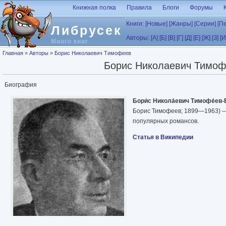
Перейти к основному содержанию
Книжная полка
Правила
Блоги
Форумы
Книги:
[Новые]
[Жанры]
[Серии]
[П
Либрусек
Авторы:
[А]
[Б]
[В]
[Г]
[Д]
[Е]
[Ж]
[З]
[И
Много книг
Вы здесь
Главная
»
Авторы
»
Борис Николаевич Тимофеев
Борис Николаевич Тимоф
Биография
Бори́с Никола́евич Тимофе́ев-
Борис Тимофеев; 1899—1963) — 
популярных романсов.
Статья в Википедии