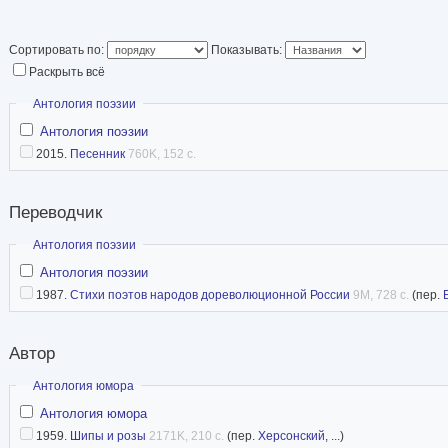
Сортировать по:
Показывать:
Раскрыть всё
Скрыть
Антология поэзии
Антология поэзии
2015.
Песенник
760K, 152 с.
Переводчик
Скрыть
Антология поэзии
Антология поэзии
1987.
Стихи поэтов народов дореволюционной России
9M, 728 с.
(пер.
Автор
Скрыть
Антология юмора
Антология юмора
1959.
Шипы и розы
2171K, 210 с.
(пер.
Херсонский
, ...)