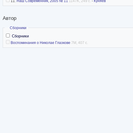
11.
Наш Современник, 2005 № 11
1147K, 249 с.
-
Куняев
Автор
Скрыть
Сборники
Сборники
Воспоминания о Николае Глазкове
7M, 407 с.