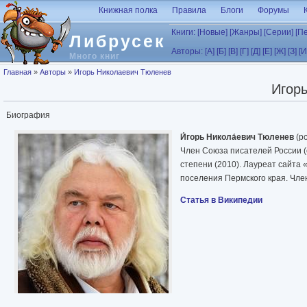
Перейти к основному содержанию
Книжная полка
Правила
Блоги
Форумы
Книги:
[Новые]
[Жанры]
[Серии]
[П
Либрусек
Авторы:
[А]
[Б]
[В]
[Г]
[Д]
[Е]
[Ж]
[З]
[И
Много книг
Вы здесь
Главная
»
Авторы
»
Игорь Николаевич Тюленев
Игор
Биография
И́горь Никола́евич Тюленев
(ро
Член Союза писателей России (с
степени (2010). Лауреат сайта
поселения Пермского края. Чле
Статья в Википедии