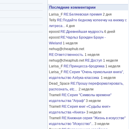
Последние комментарии
Larisa_F
RE:Беляевская премия
2 дня
Telly
RE:Подайте бедному копеечку на книжку с
литреса...
4 дня
epoost
RE:Древнейшая мудрость
6 дней
epoost
RE:Чарльз Брокден Браун -
Wieland
1 неделя
nehug@cheaphub.net
RE:Ответственность.
1 неделя
nehug@cheaphub.net
RE:Доступ
1 неделя
Larisa_F
RE:Принцесса-бродяжка
1 неделя
Larisa_F
RE:Серия "Очень прикольная книга",
издательство Азбука-классика
1 неделя
Dead_Space
RE:Прошу переформатировать,
распознать, etc...
2 недели
Tramell
RE:Серия "Символы времени"
издательства "Аграф"
3 недели
Tramell
RE:Серия книг «Судьбы книг»
издательства «Книга»
3 недели
Tramell
RE:Книжная серия "Жизнь в искусстве"
издательство "Искусство"...
3 недели