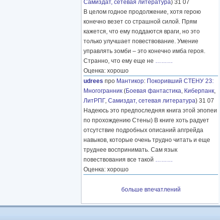
Самиздат, сетевая литература
) 31 07
В целом годное продолжение, хотя герою
конечно везет со страшной силой. Прям
кажется, что ему поддаются враги, но это
только улучшает повествование. Умение
управлять зомби – это конечно имба героя.
Странно, что ему еще не
………
Оценка: хорошо
udrees
про
Мантикор
:
Покоривший СТЕНУ 23:
Многогранник
(
Боевая фантастика
,
Киберпанк
,
ЛитРПГ
,
Самиздат, сетевая литература
) 31 07
Надеюсь это предпоследняя книга этой эпопеи
по прохождению Стены) В книге хоть радует
отсутствие подробных описаний апгрейда
навыков, которые очень трудно читать и еще
труднее воспринимать. Сам язык
повествования все такой
………
Оценка: хорошо
больше впечатлений