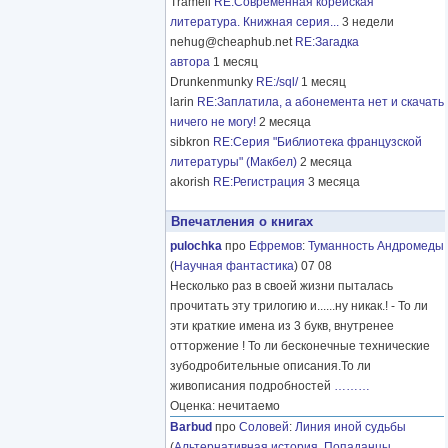
Tramell
RE:Современная корейская
литература. Книжная серия...
3 недели
nehug@cheaphub.net
RE:Загадка
автора
1 месяц
Drunkenmunky
RE:/sql/
1 месяц
larin
RE:Заплатила, а абонемента нет и скачать
ничего не могу!
2 месяца
sibkron
RE:Серия "Библиотека французской
литературы" (Макбел)
2 месяца
akorish
RE:Регистрация
3 месяца
Впечатления о книгах
pulochka
про
Ефремов
:
Туманность Андромеды
(
Научная фантастика
) 07 08
Несколько раз в своей жизни пыталась
прочитать эту трилогию и......ну никак.! - То ли
эти краткие имена из 3 букв, внутренее
отторжение ! То ли бесконечные технические
зубодробительные описания.То ли
живописания подробностей
………
Оценка: нечитаемо
Barbud
про
Соловей
:
Линия иной судьбы
(
Альтернативная история
,
Попаданцы
,