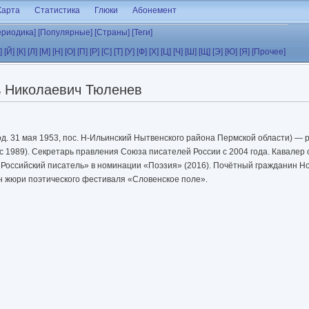
Карта
Статистика
Глюки
Абонемент
ериодика]
[Популярные]
[Страны]
[Теги]
]
[Й]
[К]
[Л]
[М]
[Н]
[О]
[П]
[Р]
[С]
[Т]
[У]
[Ф]
[Х]
[Ц]
[Ч]
[Ш]
[Щ]
[Э]
[Ю]
[Я]
[Прочее]
ь Николаевич Тюленев
д. 31 мая 1953, пос. Н-Ильинский Нытвенского района Пермской области) — р
 1989). Секретарь правления Союза писателей России с 2004 года. Кавалер о
 «Российский писатель» в номинации «Поэзия» (2016). Почётный гражданин Но
н жюри поэтического фестиваля «Словенское поле».