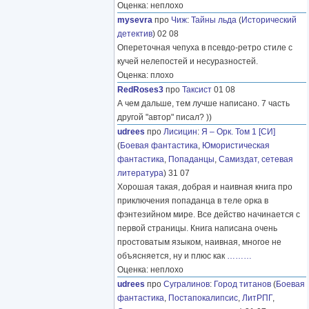
Оценка: неплохо
mysevra
про
Чиж
:
Тайны льда
(
Исторический
детектив
) 02 08
Опереточная чепуха в псевдо-ретро стиле с
кучей нелепостей и несуразностей.
Оценка: плохо
RedRoses3
про
Таксист
01 08
А чем дальше, тем лучше написано. 7 часть
другой "автор" писал? ))
udrees
про
Лисицин
:
Я – Орк. Том 1 [СИ]
(
Боевая фантастика
,
Юмористическая
фантастика
,
Попаданцы
,
Самиздат, сетевая
литература
) 31 07
Хорошая такая, добрая и наивная книга про
приключения попаданца в теле орка в
фэнтезийном мире. Все действо начинается с
первой страницы. Книга написана очень
простоватым языком, наивная, многое не
объясняется, ну и плюс как
………
Оценка: неплохо
udrees
про
Сугралинов
:
Город титанов
(
Боевая
фантастика
,
Постапокалипсис
,
ЛитРПГ
,