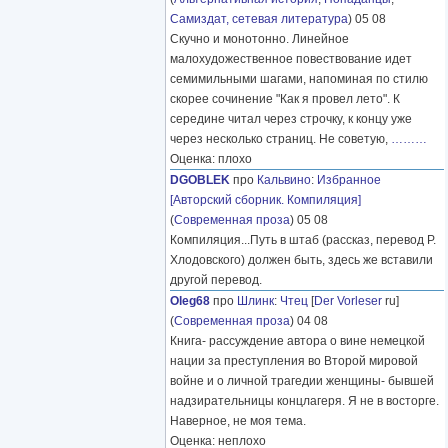
Самиздат, сетевая литература
) 05 08
Скучно и монотонно. Линейное
малохудожественное повествование идет
семимильными шагами, напоминая по стилю
скорее сочинение "Как я провел лето". К
середине читал через строчку, к концу уже
через несколько страниц. Не советую,
………
Оценка: плохо
DGOBLEK
про
Кальвино
:
Избранное
[Авторский сборник. Компиляция]
(
Современная проза
) 05 08
Компиляция...Путь в штаб (рассказ, перевод Р.
Хлодовского) должен быть, здесь же вставили
другой перевод.
Oleg68
про
Шлинк
:
Чтец
[
Der Vorleser
ru]
(
Современная проза
) 04 08
Книга- рассуждение автора о вине немецкой
нации за преступления во Второй мировой
войне и о личной трагедии женщины- бывшей
надзирательницы концлагеря. Я не в восторге.
Наверное, не моя тема.
Оценка: неплохо