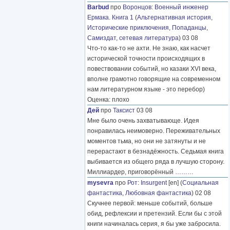
Barbud
про
Воронцов
:
Военный инженер
Ермака. Книга 1
(
Альтернативная история
,
Исторические приключения
,
Попаданцы
,
Самиздат, сетевая литература
) 03 08
Что-то как-то не ахти. Не знаю, как насчет
исторической точности происходящих в
повествовании событий, но казаки XVI века,
вполне грамотно говорящие на современном
нам литературном языке - это перебор)
Оценка: плохо
Дей
про
Таксист
03 08
Мне было очень захватывающе. Идея
понравилась неимоверно. Переживательных
моментов тьма, но они не затянуты и не
перерастают в безнадёжность. Седьмая книга
выбивается из общего ряда в лучшую сторону.
Миллиардер, приговорённый
………
mysevra
про
Рот
:
Insurgent
[en] (
Социальная
фантастика
,
Любовная фантастика
) 02 08
Скучнее первой: меньше событий, больше
обид, рефлексии и претензий. Если бы с этой
книги начиналась серия, я бы уже забросила.