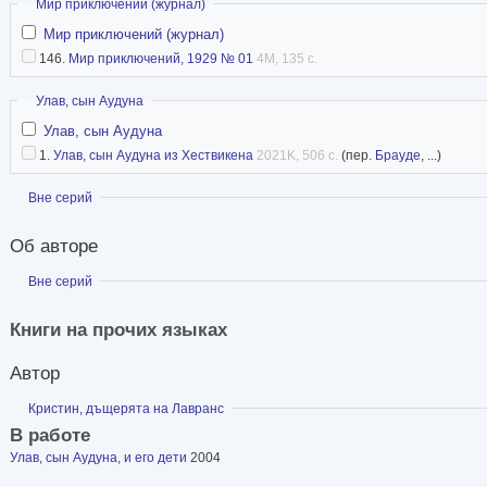
Скрыть
Мир приключений (журнал)
Мир приключений (журнал)
146.
Мир приключений, 1929 № 01
4M, 135 с.
Скрыть
Улав, сын Аудуна
Улав, сын Аудуна
1.
Улав, сын Аудуна из Хествикена
2021K, 506 с.
(пер.
Брауде
, ...)
Показать
Вне серий
Об авторе
Показать
Вне серий
Книги на прочих языках
Автор
Показать
Кристин, дъщерята на Лавранс
В работе
Улав, сын Аудуна, и его дети
2004