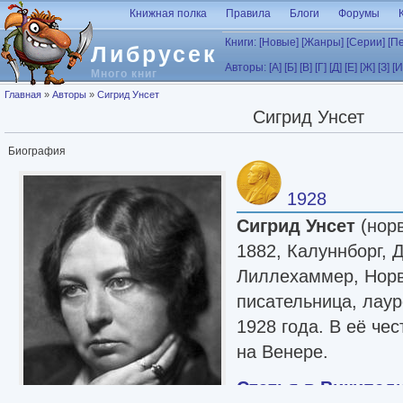
Перейти к основному содержанию
Книжная полка
Правила
Блоги
Форумы
Книги:
[Новые]
[Жанры]
[Серии]
[П
Либрусек
Авторы:
[А]
[Б]
[В]
[Г]
[Д]
[Е]
[Ж]
[З]
[И
Много книг
Вы здесь
Главная
»
Авторы
»
Сигрид Унсет
Сигрид Унсет
Биография
1928
Сигрид Унсет
(нор
1882, Калуннборг, 
Лиллехаммер, Норв
писательница, лау
1928 года. В её чес
на Венере.
Статья в Википед