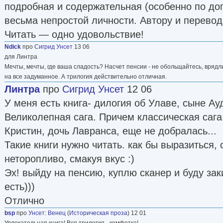
подробная и содержательная (особенно по доп
весьма непростой личности. Автору и перевод
Читать — одно удовольствие!
Ndick
про
Сигрид Унсет
13 06
для Линтра
Мечты, мечты, где ваша сладость? Насчет пенсии - не обольщайтесь, врядли
на все задуманное. А трилогия действительно отличная.
Линтра
про
Сигрид Унсет
12 06
У меня есть книга- дилогия об Улаве, сыне Ау
Великолепная сага. Причем классическая сага,
Кристин, дочь Лавранса, еще не добралась...
Такие книги нужно читать. как бы выразиться, 
неторопливо, смакуя вкус :)
Эх! выйду на пенсию, куплю сканер и буду зак
есть)))
Отлично
bsp
про
Унсет
:
Венец
(
Историческая проза
) 12 01
Увлекательная книга! Вся трилогия - комфетка!