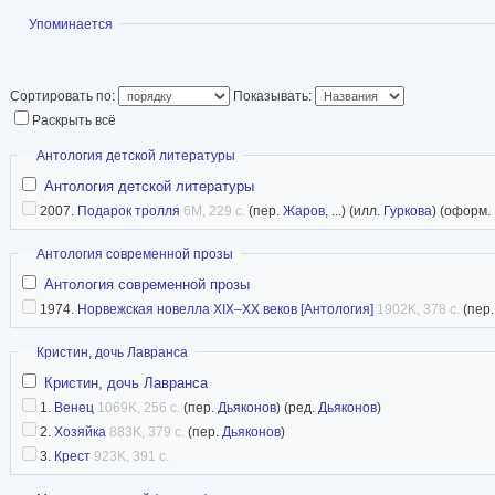
Показать
Упоминается
Сортировать по:
Показывать:
Раскрыть всё
Скрыть
Антология детской литературы
Антология детской литературы
2007.
Подарок тролля
6M, 229 с.
(пер.
Жаров
, ...) (илл.
Гуркова
) (оформ.
Скрыть
Антология современной прозы
Антология современной прозы
1974.
Норвежская новелла XIX–XX веков [Антология]
1902K, 378 с.
(пер
Скрыть
Кристин, дочь Лавранса
Кристин, дочь Лавранса
1.
Венец
1069K, 256 с.
(пер.
Дьяконов
) (ред.
Дьяконов
)
2.
Хозяйка
883K, 379 с.
(пер.
Дьяконов
)
3.
Крест
923K, 391 с.