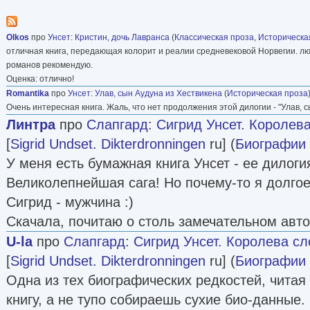
Olkos
про
Унсет
:
Кристин, дочь Лавранса
(
Классическая проза
,
Историческа
отличная книга, передающая колорит и реалии средневековой Норвегии. л
романов рекомендую.
Оценка: отлично!
Romantika
про
Унсет
:
Улав, сын Аудуна из Хествикена
(
Историческая проза
Очень интересная книга. Жаль, что нет продолжения этой дилогии - "Улав, сы
Линтра
про
Слапгард
:
Сигрид Унсет. Королева
[
Sigrid Undset. Dikterdronningen
ru] (
Биографии
У меня есть бумажная книга Унсет - ее дилоги
Великолепнейшая сага! Но почему-то я долгое
Сигрид - мужчина :)
Скачала, почитаю о столь замечательном авто
U-la
про
Слапгард
:
Сигрид Унсет. Королева сло
[
Sigrid Undset. Dikterdronningen
ru] (
Биографии
Одна из тех биографических редкостей, чита
книгу, а не тупо собираешь сухие био-данные