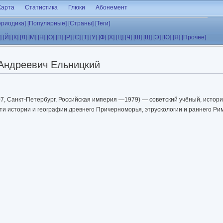
Карта
Статистика
Глюки
Абонемент
ериодика]
[Популярные]
[Страны]
[Теги]
]
[Й]
[К]
[Л]
[М]
[Н]
[О]
[П]
[Р]
[С]
[Т]
[У]
[Ф]
[Х]
[Ц]
[Ч]
[Ш]
[Щ]
[Э]
[Ю]
[Я]
[Прочее]
Андреевич Ельницкий
7, Санкт-Петербург, Российская империя —1979) — советский учёный, истори
ти истории и географии древнего Причерноморья, этрускологии и раннего Ри