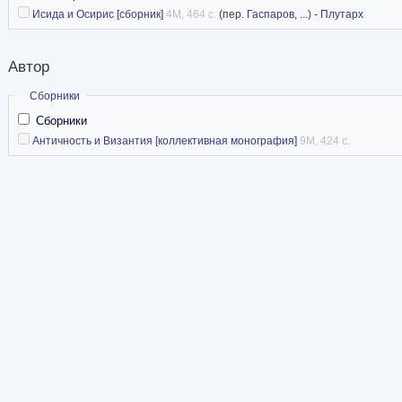
Исида и Осирис [сборник]
4M, 464 с.
(пер.
Гаспаров
, ...) -
Плутарх
Автор
Скрыть
Сборники
Сборники
Античность и Византия [коллективная монография]
9M, 424 с.