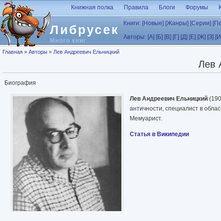
Перейти к основному содержанию
Книжная полка
Правила
Блоги
Форумы
Книги:
[Новые]
[Жанры]
[Серии]
[П
Либрусек
Авторы:
[А]
[Б]
[В]
[Г]
[Д]
[Е]
[Ж]
[З]
[И
Много книг
Вы здесь
Главная
»
Авторы
»
Лев Андреевич Ельницкий
Лев 
Биография
Лев Андреевич Ельницкий
(190
античности, специалист в облас
Мемуарист.
Статья в Википедии