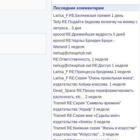
Последние комментарии
Larisa_F
RE:Беляевская премия
1 день
Telly
RE:Подайте бедному копеечку на книжку с
литреса...
3 дня
epoost
RE:Древнейшая мудрость
5 дней
epoost
RE:Чарльз Брокден Браун -
Wieland
1 неделя
nehug@cheaphub.net
RE:Ответственность.
1 неделя
nehug@cheaphub.net
RE:Доступ
1 неделя
Larisa_F
RE:Принцесса-бродяжка
1 неделя
Larisa_F
RE:Серия "Очень прикольная книга",
издательство Азбука-классика
1 неделя
Dead_Space
RE:Прошу переформатировать,
распознать, etc...
2 недели
Tramell
RE:Серия "Символы времени"
издательства "Аграф"
3 недели
Tramell
RE:Серия книг «Судьбы книг»
издательства «Книга»
3 недели
Tramell
RE:Книжная серия "Жизнь в искусстве"
издательство "Искусство"...
3 недели