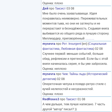
Оценка: плохо
Дей
про
Таксист
03 08
Мне было очень захватывающе. Идея
понравилась неимоверно. Переживательных
моментов тьма, но они не затянуты и не
перерастают в безнадёжность. Седьмая книга
выбивается из общего ряда в лучшую сторону.
Миллиардер, приговорённый
………
mysevra
про
Рот
:
Insurgent
[en] (
Социальная
фантастика
,
Любовная фантастика
) 02 08
Скучнее первой: меньше событий, больше
обид, рефлексии и претензий. Если бы с этой
книги начиналась серия, я бы уже забросила.
Оценка: неплохо
mysevra
про
Чиж
:
Тайны льда
(
Исторический
детектив
) 02 08
Опереточная чепуха в псевдо-ретро стиле с
кучей нелепостей и несуразностей.
Оценка: плохо
RedRoses3
про
Таксист
01 08
А чем дальше, тем лучше написано. 7 часть
другой "автор" писал? ))