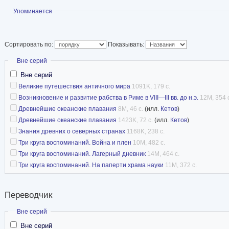
Показать
Упоминается
Сортировать по:
Показывать:
Скрыть
Вне серий
Вне серий
Великие путешествия античного мира
1091K, 179 с.
Возникновение и развитие рабства в Риме в VIII—III вв. до н.э.
12M, 354 
Древнейшие океанские плавания
8M, 46 с.
(илл.
Кетов
)
Древнейшие океанские плавания
1423K, 72 с.
(илл.
Кетов
)
Знания древних о северных странах
1168K, 238 с.
Три круга воспоминаний. Война и плен
10M, 482 с.
Три круга воспоминаний. Лагерный дневник
14M, 464 с.
Три круга воспоминаний. На паперти храма науки
11M, 372 с.
Переводчик
Скрыть
Вне серий
Вне серий