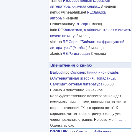
Tramell
RE:Современная корейская
литература. Книжная серия...
3 недели
nehug@cheaphub.net
RE:Загадка
автора
4 недели
Drunkenmunky
RE:/sql/
1 месяц
larin
RE:Заплатила, а абонемента нет и скачать
ничего не могу!
2 месяца
sibkron
RE:Серия "Библиотека французской
литературы" (Макбел)
2 месяца
akorish
RE:Регистрация
3 месяца
Впечатления о книгах
Barbud
про
Соловей
:
Линия иной судьбы
(
Альтернативная история
,
Попаданцы
,
Самиздат, сетевая литература
) 05 08
Скучно и монотонно. Линейное
малохудожественное повествование идет
семимильными шагами, напоминая по стилю
скорее сочинение "Как я провел лето". К
середине читал через строчку, к концу уже
через несколько страниц. Не советую,
………
Оценка: плохо
DGOBLEK
про
Кальвино
:
Избранное