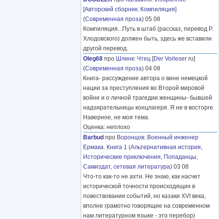
[Авторский сборник. Компиляция]
(
Современная проза
) 05 08
Компиляция...Путь в штаб (рассказ, перевод Р.
Хлодовского) должен быть, здесь же вставили
другой перевод.
Oleg68
про
Шлинк
:
Чтец
[
Der Vorleser
ru]
(
Современная проза
) 04 08
Книга- рассуждение автора о вине немецкой
нации за преступления во Второй мировой
войне и о личной трагедии женщины- бывшей
надзирательницы концлагеря. Я не в восторге.
Наверное, не моя тема.
Оценка: неплохо
Barbud
про
Воронцов
:
Военный инженер
Ермака. Книга 1
(
Альтернативная история
,
Исторические приключения
,
Попаданцы
,
Самиздат, сетевая литература
) 03 08
Что-то как-то не ахти. Не знаю, как насчет
исторической точности происходящих в
повествовании событий, но казаки XVI века,
вполне грамотно говорящие на современном
нам литературном языке - это перебор)