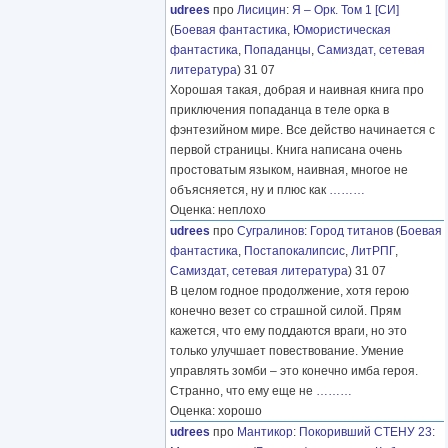
udrees
про
Лисицин
:
Я – Орк. Том 1 [СИ]
(
Боевая фантастика
,
Юмористическая
фантастика
,
Попаданцы
,
Самиздат, сетевая
литература
) 31 07
Хорошая такая, добрая и наивная книга про
приключения попаданца в теле орка в
фэнтезийном мире. Все действо начинается с
первой страницы. Книга написана очень
простоватым языком, наивная, многое не
объясняется, ну и плюс как
………
Оценка: неплохо
udrees
про
Сугралинов
:
Город титанов
(
Боевая
фантастика
,
Постапокалипсис
,
ЛитРПГ
,
Самиздат, сетевая литература
) 31 07
В целом годное продолжение, хотя герою
конечно везет со страшной силой. Прям
кажется, что ему поддаются враги, но это
только улучшает повествование. Умение
управлять зомби – это конечно имба героя.
Странно, что ему еще не
………
Оценка: хорошо
udrees
про
Мантикор
:
Покоривший СТЕНУ 23: