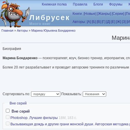
Перейти к основному содержанию
Книжная полка
Правила
Блоги
Форумы
Книги:
[Новые]
[Жанры]
[Серии]
[П
Либрусек
Авторы:
[А]
[Б]
[В]
[Г]
[Д]
[Е]
[Ж]
[З]
[И
Много книг
Вы здесь
Главная
»
Авторы
»
Марина Юрьевна Бондаренко
Марин
Биография
Марина Бондаренко
— психотерапевт, коуч, бизнес-тренер, игропрактик, 
Более 20 лет разрабатывает и проводит авторские тренинги по различным
Сортировать по:
Показывать:
Скрыть
Вне серий
Вне серий
Photoshop. Лучшие фильтры
18M, 183 с.
Вызывающая дождь и другие грани женской души. Авторская методика ра