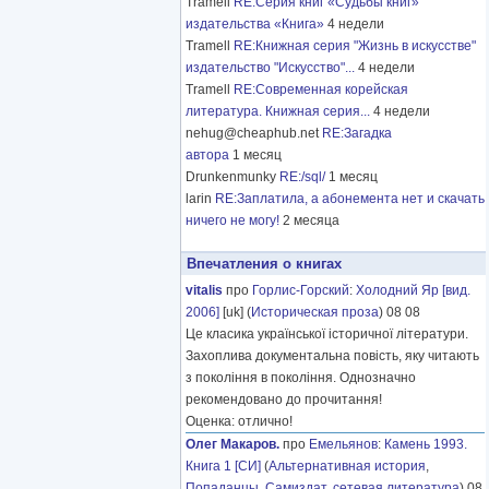
Tramell
RE:Серия книг «Судьбы книг»
издательства «Книга»
4 недели
Tramell
RE:Книжная серия "Жизнь в искусстве"
издательство "Искусство"...
4 недели
Tramell
RE:Современная корейская
литература. Книжная серия...
4 недели
nehug@cheaphub.net
RE:Загадка
автора
1 месяц
Drunkenmunky
RE:/sql/
1 месяц
larin
RE:Заплатила, а абонемента нет и скачать
ничего не могу!
2 месяца
Впечатления о книгах
vitalis
про
Горлис-Горский
:
Холодний Яр [вид.
2006]
[uk] (
Историческая проза
) 08 08
Це класика української історичної літератури.
Захоплива документальна повість, яку читають
з покоління в покоління. Однозначно
рекомендовано до прочитання!
Оценка: отлично!
Олег Макаров.
про
Емельянов
:
Камень 1993.
Книга 1 [СИ]
(
Альтернативная история
,
Попаданцы
,
Самиздат, сетевая литература
) 08