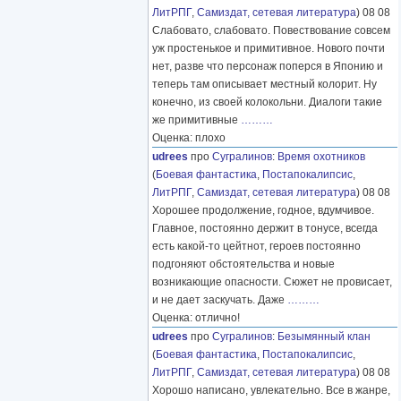
ЛитРПГ
,
Самиздат, сетевая литература
) 08 08
Слабовато, слабовато. Повествование совсем
уж простенькое и примитивное. Нового почти
нет, разве что персонаж поперся в Японию и
теперь там описывает местный колорит. Ну
конечно, из своей колокольни. Диалоги такие
же примитивные
………
Оценка: плохо
udrees
про
Сугралинов
:
Время охотников
(
Боевая фантастика
,
Постапокалипсис
,
ЛитРПГ
,
Самиздат, сетевая литература
) 08 08
Хорошее продолжение, годное, вдумчивое.
Главное, постоянно держит в тонусе, всегда
есть какой-то цейтнот, героев постоянно
подгоняют обстоятельства и новые
возникающие опасности. Сюжет не провисает,
и не дает заскучать. Даже
………
Оценка: отлично!
udrees
про
Сугралинов
:
Безымянный клан
(
Боевая фантастика
,
Постапокалипсис
,
ЛитРПГ
,
Самиздат, сетевая литература
) 08 08
Хорошо написано, увлекательно. Все в жанре,