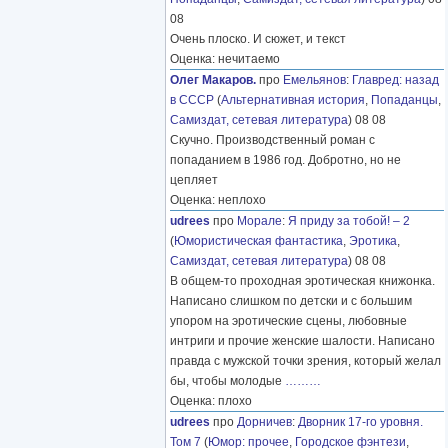
08
Очень плоско. И сюжет, и текст
Оценка: нечитаемо
Олег Макаров.
про
Емельянов
:
Главред: назад
в СССР
(
Альтернативная история
,
Попаданцы
,
Самиздат, сетевая литература
) 08 08
Скучно. Производственный роман с
попаданием в 1986 год. Добротно, но не
цепляет
Оценка: неплохо
udrees
про
Морале
:
Я приду за тобой! – 2
(
Юмористическая фантастика
,
Эротика
,
Самиздат, сетевая литература
) 08 08
В общем-то проходная эротическая книжонка.
Написано слишком по детски и с большим
упором на эротические сцены, любовные
интриги и прочие женские шалости. Написано
правда с мужской точки зрения, который желал
бы, чтобы молодые
………
Оценка: плохо
udrees
про
Дорничев
:
Дворник 17-го уровня.
Том 7
(
Юмор: прочее
,
Городское фэнтези
,