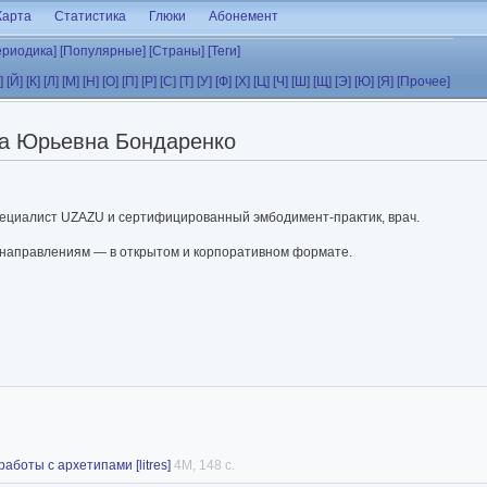
Карта
Статистика
Глюки
Абонемент
ериодика]
[Популярные]
[Страны]
[Теги]
]
[Й]
[К]
[Л]
[М]
[Н]
[О]
[П]
[Р]
[С]
[Т]
[У]
[Ф]
[Х]
[Ц]
[Ч]
[Ш]
[Щ]
[Э]
[Ю]
[Я]
[Прочее]
а Юрьевна Бондаренко
специалист UZAZU и сертифицированный эмбодимент-практик, врач.
 направлениям — в открытом и корпоративном формате.
боты с архетипами [litres]
4M, 148 с.