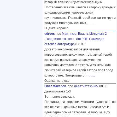
которым так изобилуют выживальщики.
Постепенно все смещается в сторону вражды с
конкурирующими человеческими
группировками. Главный герой все так же крут и
получает много уникальных
………
Оценка: хорошо
udrees
про
Мантикор
:
Власть Мотылька 2
(
Городское фэнтези
,
ЛитРПГ
,
Самиздат,
сетевая литература
) 08 08
Достаточно сложноватое для чтения
повествование, ввиду того что главный герой
все время рассуждает, и рассуждения
написаны достаточно тяжелым языком. Для
любителей наверное серий автора про Город
которого нет, Покорившего
………
Оценка: неплохо
Олег Макаров.
про
Девятиэтажники
08 08
Девятиэтажка 1-3
Вот прямо увлекает.
Прочитал, с интересом. Местами нудновато, но
это не очень длинные места. В целом гут. И
идея переноса не затёртая. И вообще. Жду