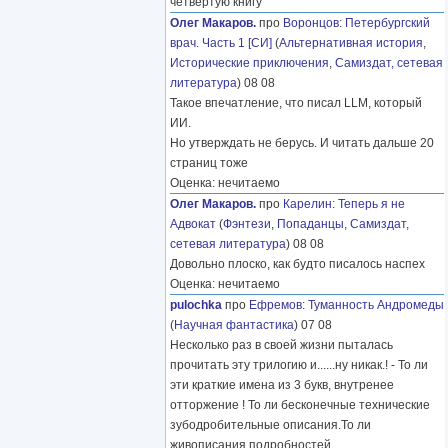
четвёртую книгу
Олег Макаров.
про
Воронцов
:
Петербургский
врач. Часть 1 [СИ]
(
Альтернативная история
,
Исторические приключения
,
Самиздат, сетевая
литература
) 08 08
Такое впечатление, что писал LLM, который
ИИ.
Но утверждать не берусь. И читать дальше 20
страниц тоже
Оценка: нечитаемо
Олег Макаров.
про
Карелин
:
Теперь я не
Адвокат
(
Фэнтези
,
Попаданцы
,
Самиздат,
сетевая литература
) 08 08
Довольно плоско, как будто писалось наспех
Оценка: нечитаемо
pulochka
про
Ефремов
:
Туманность Андромеды
(
Научная фантастика
) 07 08
Несколько раз в своей жизни пыталась
прочитать эту трилогию и......ну никак.! - То ли
эти краткие имена из 3 букв, внутренее
отторжение ! То ли бесконечные технические
зубодробительные описания.То ли
живописания подробностей
………