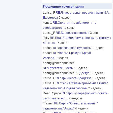
Последние комментарии
Larisa_F
RE:Литературная премия имени И.А.
Ефремова
5 часов
konst1
RE:Оплатил, но абонемент не
отображается
1 день
Larisa_F
RE:Беляевская премия
3 дня
Telly
RE:Подайте бедному копеечку на книжку с
литреса...
5 дней
epoost
RE:Древнейшая мудрость
1 неделя
epoost
RE:Чарльз Брокден Браун -
Wieland
1 неделя
nehug@cheaphub.net
RE:Ответственность.
1 неделя
nehug@cheaphub.net
RE:Доступ
1 неделя
Larisa_F
RE:Принцесса-бродяжка
1 неделя
Larisa_F
RE:Серия "Очень прикольная книга",
издательство Азбука-классика
2 недели
Dead_Space
RE:Прошу переформатировать,
распознать, etc...
2 недели
Tramell
RE:Серия "Символы времени"
издательства "Аграф"
4 недели