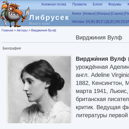
Перейти к основному содержанию
Книжная полка
Правила
Блоги
Форумы
Книги:
[Новые]
[Жанры]
[Серии]
[П
Либрусек
Авторы:
[А]
[Б]
[В]
[Г]
[Д]
[Е]
[Ж]
[З]
[И
Много книг
Вы здесь
Главная
»
Авторы
»
Вирджиния Вулф
Вирджиния Вулф
Биография
Вирджи́ния Вулф
урождённая Адели
англ. Adeline Virgin
1882, Кенсингтон, 
марта 1941, Льюис,
британская писате
критик. Ведущая ф
литературы первой
В межвоенный пер