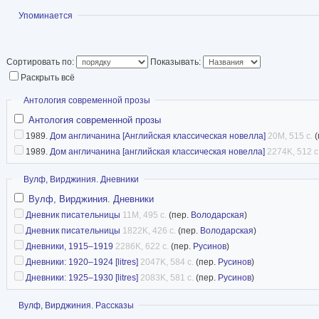
значительной фигу
Показать
Упоминается
литературном обще
Блумсбери. В 1915 
Сортировать по:
Показывать:
свой первый роман «По морю прочь» через из
Раскрыть всё
сводного брата, «Duckworth Books». К наибол
Скрыть
Антология современной прозы
относятся романы «Миссис Дэллоуэй» (1925), 
Антология современной прозы
«Орландо» (1928).
1989.
Дом англичанина [Английская классическая новелла]
20M, 515 с.
(
1989.
Дом англичанина [английская классическая новелла]
2274K, 512 с
Она также известна как эссеист, наиболее пр
этой области — «Своя комната» (1929), котор
Скрыть
Вулф, Вирджиния. Дневники
Вулф, Вирджиния. Дневники
приобретший известность афоризм: «у каждой
Дневник писательницы
11M, 495 с.
(пер.
Володарская
)
собирается писать, должны быть средства и с
Дневник писательницы
1822K, 426 с.
(пер.
Володарская
)
Дневники, 1915–1919
2286K, 622 с.
(пер.
Русинов
)
Вулф страдала от тяжёлых приступов психиче
Дневники: 1920–1924 [litres]
2047K, 584 с.
(пер.
Русинов
)
протяжении всей своей жизни. Покончила с соб
Дневники: 1925–1930 [litres]
2083K, 581 с.
(пер.
Русинов
)
утопившись в реке 28 марта 1941 года.
Показать
Вулф, Вирджиния. Рассказы
Википедия