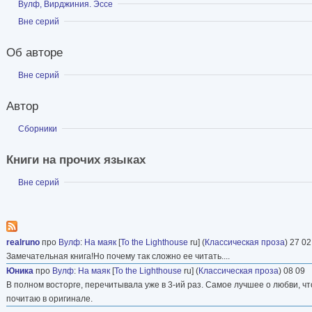
Показать
Вулф, Вирджиния. Эссе
Показать
Вне серий
Об авторе
Показать
Вне серий
Автор
Показать
Сборники
Книги на прочих языках
Показать
Вне серий
realruno
про
Вулф
:
На маяк
[
To the Lighthouse
ru] (
Классическая проза
) 27 02
Замечательная книга!Но почему так сложно ее читать....
Юника
про
Вулф
:
На маяк
[
To the Lighthouse
ru] (
Классическая проза
) 08 09
В полном восторге, перечитывала уже в 3-ий раз. Самое лучшее о любви, ч
почитаю в оригинале.