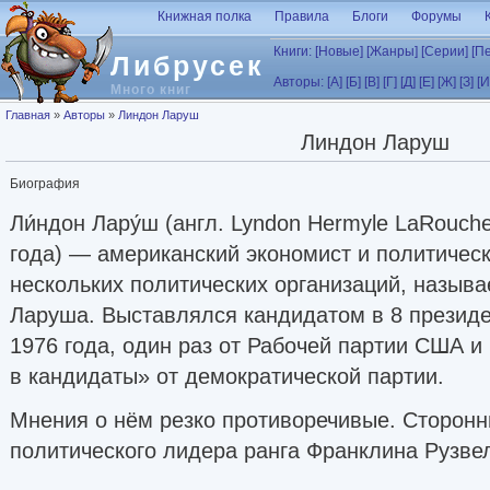
Перейти к основному содержанию
Книжная полка
Правила
Блоги
Форумы
Книги:
[Новые]
[Жанры]
[Серии]
[П
Либрусек
Авторы:
[А]
[Б]
[В]
[Г]
[Д]
[Е]
[Ж]
[З]
[И
Много книг
Вы здесь
Главная
»
Авторы
»
Линдон Ларуш
Линдон Ларуш
Биография
Ли́ндон Лару́ш (англ. Lyndon Hermyle LaRouche,
года) — американский экономист и политическ
нескольких политических организаций, назыв
Ларуша. Выставлялся кандидатом в 8 презид
1976 года, один раз от Рабочей партии США и
в кандидаты» от демократической партии.
Мнения о нём резко противоречивые. Сторонн
политического лидера ранга Франклина Рузве
Кинга. Критики (в том числе судебные органы