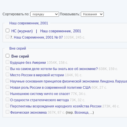
экстремистом, автором теорий заговора, лиде
культа, фашистом и антисемитом[1]. Фонд «На
Сортировать по:
Показывать:
Foundation) заявил, что он «лидер одной из с
Скрыть
Наш современник, 2001
политических групп в истории США». В 1984, 
НС (журнал)
|
Наш современник, 2001
персонал был описан бывшим кадровиком Nation
7.
Наш Современник, 2001 № 07
1026K, 245 с.
Норманом Бэйли как «одна из лучших частных
Скрыть
Вне серий
Ларуш был приговорён к 15 годам тюрьмы в 19
Вне серий
Будущее без Америки
1054K, 158 с.
совершения почтовых махинаций и нарушения
Вы на самом деле хотели бы знать все об экономике?
638K, 159 с.
законодательства, но продолжал свою полити
Место России в мировой истории
184K, 91 с.
за решётки до своего освобождения условно-д
Научные основания принципов физической экономики Линдона Ларуш
адвокат Рамзей Кларк (Ramsey Clark), бывши
Новая роль России в современной политике США
60K, 27 с.
Нынешнюю систему ничто не спасет
77K, 34 с.
США, утверждал, что дело было беспрецеден
О сущности стратегического метода
73K, 32 с.
властью со стороны правительства США в поп
Перспективы возрождения народного хозяйства России
273K, 46 с.
организации Ларуша.
Физическая экономика
367K, 87 с.
(пер.
Возница
, ...)
Википедия