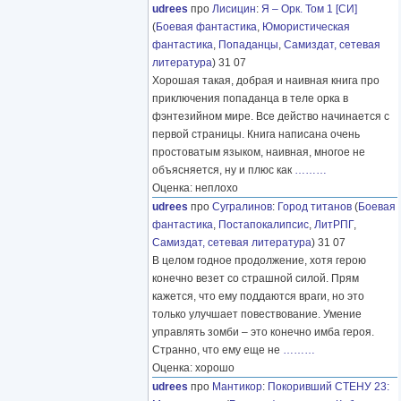
udrees
про
Лисицин
:
Я – Орк. Том 1 [СИ]
(
Боевая фантастика
,
Юмористическая
фантастика
,
Попаданцы
,
Самиздат, сетевая
литература
) 31 07
Хорошая такая, добрая и наивная книга про
приключения попаданца в теле орка в
фэнтезийном мире. Все действо начинается с
первой страницы. Книга написана очень
простоватым языком, наивная, многое не
объясняется, ну и плюс как
………
Оценка: неплохо
udrees
про
Сугралинов
:
Город титанов
(
Боевая
фантастика
,
Постапокалипсис
,
ЛитРПГ
,
Самиздат, сетевая литература
) 31 07
В целом годное продолжение, хотя герою
конечно везет со страшной силой. Прям
кажется, что ему поддаются враги, но это
только улучшает повествование. Умение
управлять зомби – это конечно имба героя.
Странно, что ему еще не
………
Оценка: хорошо
udrees
про
Мантикор
:
Покоривший СТЕНУ 23: