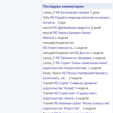
Последние комментарии
Larisa_F
RE:Беляевская премия
1 день
Telly
RE:Подайте бедному копеечку на книжку с
литреса...
3 дня
epoost
RE:Древнейшая мудрость
6 дней
epoost
RE:Чарльз Брокден Браун -
Wieland
1 неделя
nehug@cheaphub.net
RE:Ответственность.
1 неделя
nehug@cheaphub.net
RE:Доступ
1 неделя
Larisa_F
RE:Принцесса-бродяжка
1 неделя
Larisa_F
RE:Серия "Очень прикольная книга",
издательство Азбука-классика
1 неделя
Dead_Space
RE:Прошу переформатировать,
распознать, etc...
2 недели
Tramell
RE:Серия "Символы времени"
издательства "Аграф"
3 недели
Tramell
RE:Серия книг «Судьбы книг»
издательства «Книга»
3 недели
Tramell
RE:Книжная серия "Жизнь в искусстве"
издательство "Искусство"...
3 недели