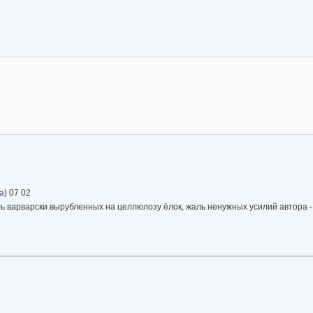
костры» он издал в 1962 году. Позднее написал книги рассказов «Подснежник
зелеными ставнями», «Июнь — пора горячая», романы «Большие поляны», «
лака над Суренью» (1988).
а
) 07 02
 варварски вырубленных на целлюлозу ёлок, жаль ненужных усилий автора - 