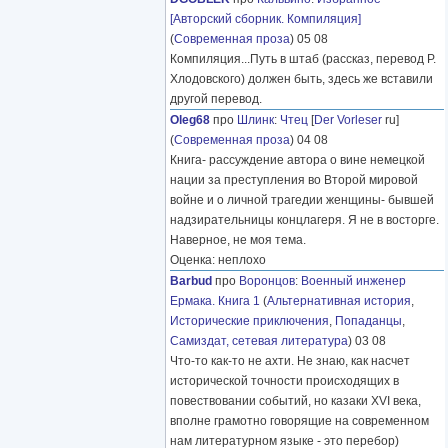
[Авторский сборник. Компиляция]
(
Современная проза
) 05 08
Компиляция...Путь в штаб (рассказ, перевод Р.
Хлодовского) должен быть, здесь же вставили
другой перевод.
Oleg68
про
Шлинк
:
Чтец
[
Der Vorleser
ru]
(
Современная проза
) 04 08
Книга- рассуждение автора о вине немецкой
нации за преступления во Второй мировой
войне и о личной трагедии женщины- бывшей
надзирательницы концлагеря. Я не в восторге.
Наверное, не моя тема.
Оценка: неплохо
Barbud
про
Воронцов
:
Военный инженер
Ермака. Книга 1
(
Альтернативная история
,
Исторические приключения
,
Попаданцы
,
Самиздат, сетевая литература
) 03 08
Что-то как-то не ахти. Не знаю, как насчет
исторической точности происходящих в
повествовании событий, но казаки XVI века,
вполне грамотно говорящие на современном
нам литературном языке - это перебор)