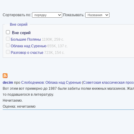
Первую книгу рассказов «Горят 
«Самородный ключик», «Дом с 
Сортировать по:
Показывать:
Последней его книгой была «Об
Скрыть
Вне серий
Википедия
Вне серий
Большие Поляны
1190K, 259 с.
Облака над Суренью
655K, 137 с.
Разговор о счастье
723K, 154 с.
decim
про
Слободчиков
:
Облака над Суренью
(
Советская классическая проз
Вот этим вот примерно до 1987 были забиты полки книжных магазинов. Жаль
то подавшегося в литературу.
Нечитаемо.
Оценка: нечитаемо