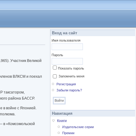
Вход на сайт
Имя пользователя
Пароль
965). Участник Великой
Показать пароль
ы членов ВЛКСМ и поехал
Запомнить меня
Регистрация
Забыли пароль?
Р таксатором,
кого района БАССР.
е в войне с Японией.
Навигация
сполкома.
Книги
 — в «Комсомольской
Издательские серии
Премии