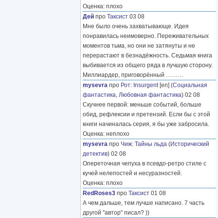
Оценка: плохо
Дей
про
Таксист
03 08
Мне было очень захватывающе. Идея
понравилась неимоверно. Переживательных
моментов тьма, но они не затянуты и не
перерастают в безнадёжность. Седьмая книга
выбивается из общего ряда в лучшую сторону.
Миллиардер, приговорённый
………
mysevra
про
Рот
:
Insurgent
[en] (
Социальная
фантастика
,
Любовная фантастика
) 02 08
Скучнее первой: меньше событий, больше
обид, рефлексии и претензий. Если бы с этой
книги начиналась серия, я бы уже забросила.
Оценка: неплохо
mysevra
про
Чиж
:
Тайны льда
(
Исторический
детектив
) 02 08
Опереточная чепуха в псевдо-ретро стиле с
кучей нелепостей и несуразностей.
Оценка: плохо
RedRoses3
про
Таксист
01 08
А чем дальше, тем лучше написано. 7 часть
другой "автор" писал? ))