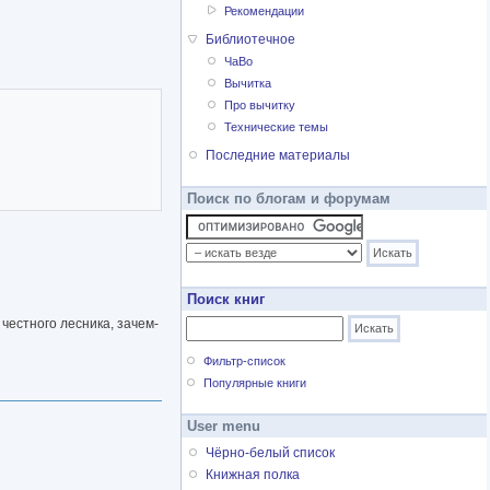
Рекомендации
и», повесть «Кош-Елга»,
Время надежды».
Библиотечное
ЧаВо
Вычитка
Про вычитку
Технические темы
Последние материалы
Поиск по блогам и форумам
Поиск книг
честного лесника, зачем-
Фильтр-список
Популярные книги
User menu
Чёрно-белый список
Книжная полка