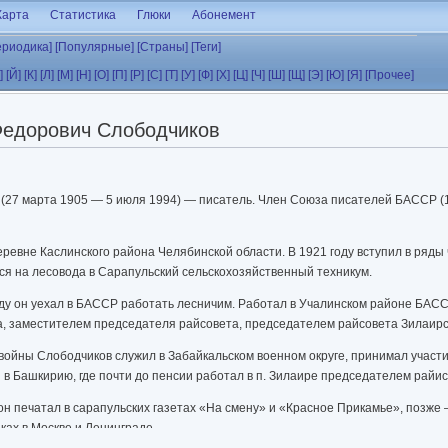
Карта
Статистика
Глюки
Абонемент
ериодика]
[Популярные]
[Страны]
[Теги]
]
[Й]
[К]
[Л]
[М]
[Н]
[О]
[П]
[Р]
[С]
[Т]
[У]
[Ф]
[Х]
[Ц]
[Ч]
[Ш]
[Щ]
[Э]
[Ю]
[Я]
[Прочее]
Федорович Слободчиков
(27 марта 1905 — 5 июля 1994) — писатель. Член Союза писателей БАССР (1
деревне Каслинского района Челябинской области. В 1921 году вступил в ряд
ься на лесовода в Сарапульский сельскохозяйственный техникум.
оду он уехал в БАССР работать лесничим. Работал в Учалинском районе БАСС
а, заместителем председателя райсовета, председателем райсовета Зилаирс
войны Слободчиков служил в Забайкальском военном округе, принимал участи
в Башкирию, где почти до пенсии работал в п. Зилаире председателем райи
 он печатал в сарапульских газетах «На смену» и «Красное Прикамье», позже
ках в Москве и Ленинграде.