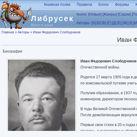
Перейти к основному содержанию
Книжная полка
Правила
Блоги
Форумы
Книги:
[Новые]
[Жанры]
[Серии]
[П
Либрусек
Авторы:
[А]
[Б]
[В]
[Г]
[Д]
[Е]
[Ж]
[З]
[И
Много книг
Вы здесь
Главная
»
Авторы
»
Иван Федорович Слободчиков
Иван 
Биография
Иван Федорович Слободчиков
Отечественной войны.
Родился 27 марта 1905 года в 
по комсомольской путевке учит
Получив образование, в 1937 г
инженером, директором лесхоз
В годы Великой Отечественной 
После демобилизации вернулся 
Первые свои стихи в 20-х годах
правде», в коллективных сборни