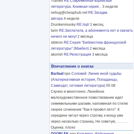
Tramell
RE:Современная корейская
литература. Книжная серия...
3 недели
nehug@cheaphub.net
RE:Загадка
автора
4 недели
Drunkenmunky
RE:/sql/
1 месяц
larin
RE:Заплатила, а абонемента нет и скачать
ничего не могу!
2 месяца
sibkron
RE:Серия "Библиотека французской
литературы" (Макбел)
2 месяца
akorish
RE:Регистрация
3 месяца
Впечатления о книгах
Barbud
про
Соловей
:
Линия иной судьбы
(
Альтернативная история
,
Попаданцы
,
Самиздат, сетевая литература
) 05 08
Скучно и монотонно. Линейное
малохудожественное повествование идет
семимильными шагами, напоминая по стилю
скорее сочинение "Как я провел лето". К
середине читал через строчку, к концу уже
через несколько страниц. Не советую,
………
Оценка: плохо
DGOBLEK
про
Кальвино
:
Избранное