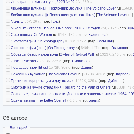
Иностранная литература, 2025 № 02
2M, 289 с.
Любовница вулкана [= Поклонник Везувия]
[
The Volcano Lover
ru]
1660K, 
Любовница вулкана [= Поклонник вулканов : litres]
[
The Volcano Lover
ru]
Малыш
60K, 26 с.
(пер.
Галь
)
Мысль как страсть. Избранные эссе 1960-70-х годов
7M, 206 с.
(пер.
Дуб
О женщинах
[
On Women
ru]
616K, 132 с.
(пер.
Кузнецова
)
О фотографии
[
On Photography
ru]
3M, 272 с.
(пер.
Голышев
)
О фотографии [litres]
[
On Photography
ru]
640K, 147 с.
(пер.
Голышев
)
Образцы безоглядной воли
[
Styles of Radical Will
ru]
1323K, 240 с.
(пер.
Отчет. Рассказы
2313K, 225 с.
(пер.
Силакова
)
Под ударением [litres]
1572K, 308 с.
(пер.
Дадян
)
Поклонник вулканов
[
The Volcano Lover
ru]
2128K, 420 с.
(пер.
Карпов
)
Против интерпретации и другие эссе
1422K, 329 с.
(пер.
Дубин
, ...)
Смотрим на чужие страдания
[
Regarding the Pain of Others
ru]
333K, 73 с
Сознание, прикованное к плоти. Дневники и записные книжки: 1964–19
Сцена письма [The Letter Scene]
7K, 3 с.
(пер.
Блейз
)
Об авторе
Скрыть
Вне серий