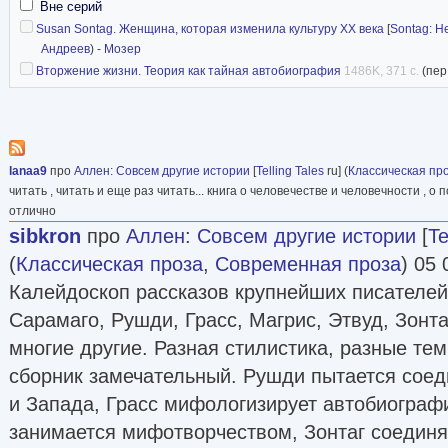
Вне серий
Susan Sontag. Женщина, которая изменила культуру XX века
[
Sontag: He
Андреев
) -
Мозер
Вторжение жизни. Теория как тайная автобиография
1486K, 371 с.
(пер
lanaa9
про
Аллен
:
Совсем другие истории
[
Telling Tales
ru] (
Классическая пр
читать , читать и еще раз читать... книга о человечестве и человечности , о п
отлично
sibkron
про
Аллен
:
Совсем другие истории
[
Te
(
Классическая проза
,
Современная проза
) 05 
Калейдоскоп рассказов крупнейших писателей
Сарамаго, Рушди, Грасс, Магрис, Этвуд, Зонта
многие другие. Разная стилистика, разные тем
сборник замечательный. Рушди пытается соед
и Запада, Грасс мифологизирует автобиограф
занимается мифотворчеством, Зонтаг соединяе