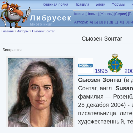
Перейти к основному содержанию
Книжная полка
Правила
Блоги
Форумы
Книги:
[Новые]
[Жанры]
[Серии]
[П
Либрусек
Авторы:
[А]
[Б]
[В]
[Г]
[Д]
[Е]
[Ж]
[З]
[И
Много книг
Вы здесь
Главная
»
Авторы
»
Сьюзен Зонтаг
Сьюзен Зонтаг
Биография
1995
20
Сьюзен Зонтаг
(в 
Сонтаг, англ.
Susan
фамилия — Розенбл
28 декабря 2004) -
писательница, лите
художественный, те
лауреат националь