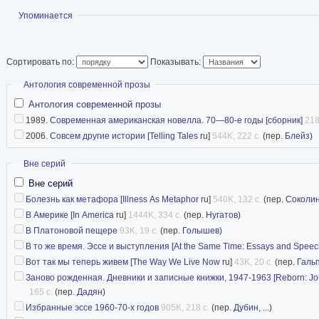
премий.
Показать
Упоминается
Статья в Википед
Сортировать по:
Показывать:
Скрыть
Антология современной прозы
Антология современной прозы
1989.
Современная американская новелла. 70—80-е годы [сборник]
218
2006.
Совсем другие истории
[
Telling Tales
ru]
544K, 222 с.
(пер.
Блейз
)
Скрыть
Вне серий
Вне серий
Болезнь как метафора
[
Illness As Metaphor
ru]
540K, 132 с.
(пер.
Соколи
В Америке
[
In America
ru]
1444K, 334 с.
(пер.
Нугатов
)
В Платоновой пещере
93K, 19 с.
(пер.
Голышев
)
В то же время. Эссе и выступления
[
At the Same Time: Essays and Spee
Вот так мы теперь живем
[
The Way We Live Now
ru]
43K, 20 с.
(пер.
Галь
Заново рожденная. Дневники и записные книжки, 1947-1963 [Reborn: Jo
165 с.
(пер.
Дадян
)
Избранные эссе 1960-70-х годов
905K, 218 с.
(пер.
Дубин
, ...)