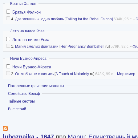
Скрыть
Братья Фэлкон
Братья Фэлкон
4.
Две женщины, одна любовь [Falling for the Rebel Falcon]
634K, 95 с.
-
Г
Скрыть
Лето на вилле Роза
Лето на вилле Роза
1.
Магия смелых фантазий
[
Her Pregnancy Bombshell
ru]
579K, 92 с.
-
Фи
Скрыть
Ночи Буэнос-Айреса
Ночи Буэнос-Айреса
2.
От любви не спастись
[
A Touch of Notoriety
ru]
648K, 99 с.
-
Мортимер
Показать
Покоренные греческие магнаты
Показать
Семейство Вольф
Показать
Тайные сестры
Показать
Вне серий
luboznaika - 1647
про
Марш
:
Единственный м