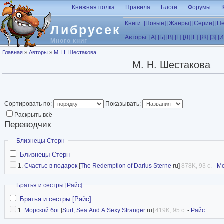
Перейти к основному содержанию
Книжная полка
Правила
Блоги
Форумы
Книги:
[Новые]
[Жанры]
[Серии]
[П
Либрусек
Авторы:
[А]
[Б]
[В]
[Г]
[Д]
[Е]
[Ж]
[З]
[И
Много книг
Вы здесь
Главная
»
Авторы
»
М. Н. Шестакова
М. Н. Шестакова
Сортировать по:
Показывать:
Раскрыть всё
Переводчик
Скрыть
Близнецы Стерн
Близнецы Стерн
1.
Счастье в подарок
[
The Redemption of Darius Sterne
ru]
878K, 93 с.
-
М
Скрыть
Братья и сестры [Райс]
Братья и сестры [Райс]
1.
Морской бог
[
Surf, Sea And A Sexy Stranger
ru]
419K, 95 с.
-
Райс