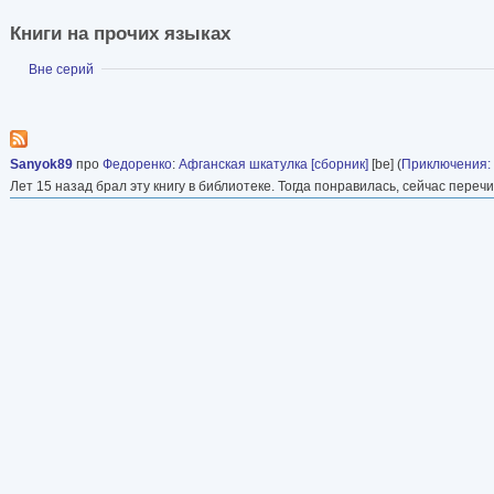
Книги на прочих языках
Показать
Вне серий
Sanyok89
про
Федоренко
:
Афганская шкатулка [сборник]
[be] (
Приключения:
Лет 15 назад брал эту книгу в библиотеке. Тогда понравилась, сейчас перечит