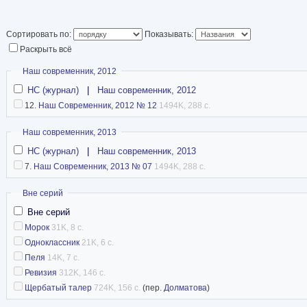
литературного жур
Статья в Википедии
Сортировать по:
Показывать:
Раскрыть всё
Скрыть
Наш современник, 2012
НС (журнал)
|
Наш современник, 2012
12.
Наш Современник, 2012 № 12
1494K, 288 с.
Скрыть
Наш современник, 2013
НС (журнал)
|
Наш современник, 2013
7.
Наш Современник, 2013 № 07
1494K, 288 с.
Скрыть
Вне серий
Вне серий
Морок
31K, 8 с.
Одноклассник
21K, 6 с.
Пеля
14K, 7 с.
Ревизия
312K, 146 с.
Щербатый талер
724K, 156 с.
(пер.
Долматова
)