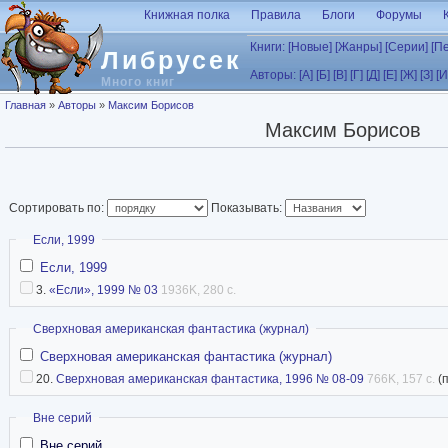
Перейти к основному содержанию
Книжная полка
Правила
Блоги
Форумы
Книги:
[Новые]
[Жанры]
[Серии]
[П
Либрусек
Авторы:
[А]
[Б]
[В]
[Г]
[Д]
[Е]
[Ж]
[З]
[И
Много книг
Вы здесь
Главная
»
Авторы
»
Максим Борисов
Максим Борисов
Сортировать по:
Показывать:
Скрыть
Если, 1999
Если, 1999
3.
«Если», 1999 № 03
1936K, 280 с.
Скрыть
Сверхновая американская фантастика (журнал)
Сверхновая американская фантастика (журнал)
20.
Сверхновая американская фантастика, 1996 № 08-09
766K, 157 с.
(
Скрыть
Вне серий
Вне серий