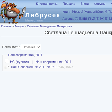
Перейти к основному содержанию
Книжная полка
Правила
Блоги
Форумы
Книги:
[Новые]
[Жанры]
[Серии]
[П
Либрусек
Авторы:
[А]
[Б]
[В]
[Г]
[Д]
[Е]
[Ж]
[З]
[И
Много книг
Вы здесь
Главная
»
Авторы
»
Светлана Геннадьевна Панкратова
Светлана Геннадьевна Панк
Показывать:
Скрыть
Наш современник, 2011
НС (журнал)
|
Наш современник, 2011
6.
Наш Современник, 2011 № 06
1064K, 156 с.